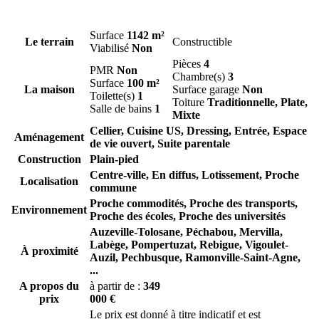
Surface
1142 m²
Le terrain
Constructible
Viabilisé
Non
Pièces
4
PMR
Non
Chambre(s)
3
Surface
100 m²
La maison
Surface garage
Non
Toilette(s)
1
Toiture
Traditionnelle, Plate,
Salle de bains
1
Mixte
Cellier, Cuisine US, Dressing, Entrée, Espace
Aménagement
de vie ouvert, Suite parentale
Construction
Plain-pied
Centre-ville, En diffus, Lotissement, Proche
Localisation
commune
Proche commodités, Proche des transports,
Environnement
Proche des écoles, Proche des universités
Auzeville-Tolosane,
Péchabou,
Mervilla,
Labège,
Pompertuzat,
Rebigue,
Vigoulet-
À proximité
Auzil,
Pechbusque,
Ramonville-Saint-Agne,
...
A propos du
à partir de :
349
prix
000 €
Le prix est donné à titre indicatif et est