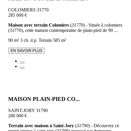
COLOMIERS 31770
285 000 €
Maison avec terrain Colomiers
(
31770
) - Située à colomiers
(31770), cette maison contemporaine de plain-pied de 90 ...
90 m²
3 ch.
4 p.
Terrain 585 m²
EN SAVOIR PLUS
MAISON PLAIN-PIED CO...
SAINT-JORY 31790
280 000 €
Terrain avec maison à Saint-Jory
(
31790
) - Découvrez ce
projet unique à saint-jory (31790) proposé par demeures