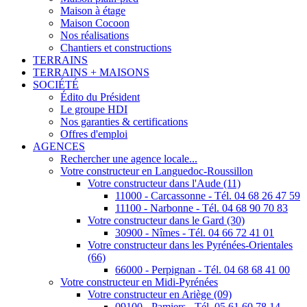
Maison à étage
Maison Cocoon
Nos réalisations
Chantiers et constructions
TERRAINS
TERRAINS + MAISONS
SOCIÉTÉ
Édito du Président
Le groupe HDI
Nos garanties & certifications
Offres d'emploi
AGENCES
Rechercher une agence locale...
Votre constructeur en Languedoc-Roussillon
Votre constructeur dans l'Aude (11)
11000 - Carcassonne - Tél. 04 68 26 47 59
11100 - Narbonne - Tél. 04 68 90 70 83
Votre constructeur dans le Gard (30)
30900 - Nîmes - Tél. 04 66 72 41 01
Votre constructeur dans les Pyrénées-Orientales
(66)
66000 - Perpignan - Tél. 04 68 68 41 00
Votre constructeur en Midi-Pyrénées
Votre constructeur en Ariège (09)
09100 - Pamiers - Tél. 05 61 60 78 14