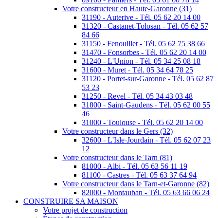
Votre constructeur en Haute-Garonne (31)
31190 - Auterive - Tél. 05 62 20 14 00
31320 - Castanet-Tolosan - Tél. 05 62 57
84 66
31150 - Fenouillet - Tél. 05 62 75 38 66
31470 - Fonsorbes - Tél. 05 62 20 14 00
31240 - L'Union - Tél. 05 34 25 08 18
31600 - Muret - Tél. 05 34 64 78 25
31120 - Portet-sur-Garonne - Tél. 05 62 87
53 23
31250 - Revel - Tél. 05 34 43 03 48
31800 - Saint-Gaudens - Tél. 05 62 00 55
46
31000 - Toulouse - Tél. 05 62 20 14 00
Votre constructeur dans le Gers (32)
32600 - L'Isle-Jourdain - Tél. 05 62 07 23
12
Votre constructeur dans le Tarn (81)
81000 - Albi - Tél. 05 63 56 11 19
81100 - Castres - Tél. 05 63 37 64 94
Votre constructeur dans le Tarn-et-Garonne (82)
82000 - Montauban - Tél. 05 63 66 06 24
CONSTRUIRE SA MAISON
Votre projet de construction