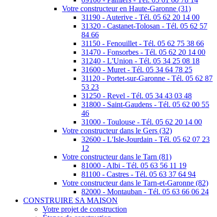
Votre constructeur en Haute-Garonne (31)
31190 - Auterive - Tél. 05 62 20 14 00
31320 - Castanet-Tolosan - Tél. 05 62 57
84 66
31150 - Fenouillet - Tél. 05 62 75 38 66
31470 - Fonsorbes - Tél. 05 62 20 14 00
31240 - L'Union - Tél. 05 34 25 08 18
31600 - Muret - Tél. 05 34 64 78 25
31120 - Portet-sur-Garonne - Tél. 05 62 87
53 23
31250 - Revel - Tél. 05 34 43 03 48
31800 - Saint-Gaudens - Tél. 05 62 00 55
46
31000 - Toulouse - Tél. 05 62 20 14 00
Votre constructeur dans le Gers (32)
32600 - L'Isle-Jourdain - Tél. 05 62 07 23
12
Votre constructeur dans le Tarn (81)
81000 - Albi - Tél. 05 63 56 11 19
81100 - Castres - Tél. 05 63 37 64 94
Votre constructeur dans le Tarn-et-Garonne (82)
82000 - Montauban - Tél. 05 63 66 06 24
CONSTRUIRE SA MAISON
Votre projet de construction