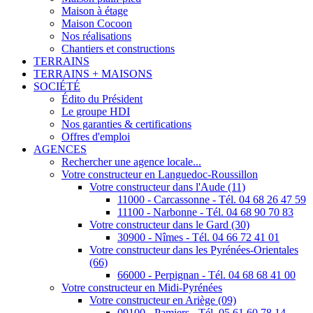
Maison à étage
Maison Cocoon
Nos réalisations
Chantiers et constructions
TERRAINS
TERRAINS + MAISONS
SOCIÉTÉ
Édito du Président
Le groupe HDI
Nos garanties & certifications
Offres d'emploi
AGENCES
Rechercher une agence locale...
Votre constructeur en Languedoc-Roussillon
Votre constructeur dans l'Aude (11)
11000 - Carcassonne - Tél. 04 68 26 47 59
11100 - Narbonne - Tél. 04 68 90 70 83
Votre constructeur dans le Gard (30)
30900 - Nîmes - Tél. 04 66 72 41 01
Votre constructeur dans les Pyrénées-Orientales
(66)
66000 - Perpignan - Tél. 04 68 68 41 00
Votre constructeur en Midi-Pyrénées
Votre constructeur en Ariège (09)
09100 - Pamiers - Tél. 05 61 60 78 14