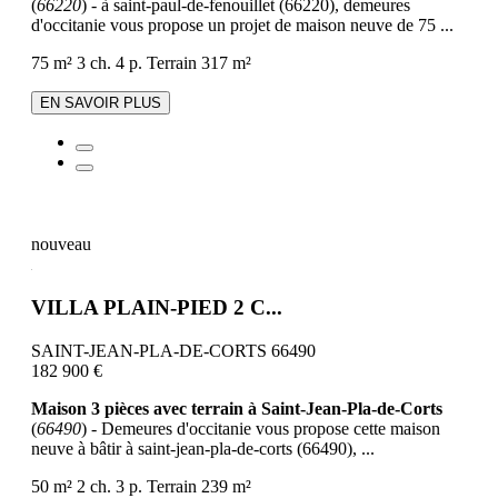
(
66220
) - à saint-paul-de-fenouillet (66220), demeures
d'occitanie vous propose un projet de maison neuve de 75 ...
75 m²
3 ch.
4 p.
Terrain 317 m²
EN SAVOIR PLUS
nouveau
VILLA PLAIN-PIED 2 C...
SAINT-JEAN-PLA-DE-CORTS 66490
182 900 €
Maison 3 pièces avec terrain à Saint-Jean-Pla-de-Corts
(
66490
) - Demeures d'occitanie vous propose cette maison
neuve à bâtir à saint-jean-pla-de-corts (66490), ...
50 m²
2 ch.
3 p.
Terrain 239 m²