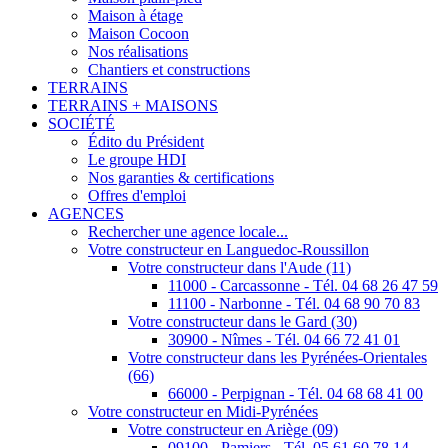
Maison à étage
Maison Cocoon
Nos réalisations
Chantiers et constructions
TERRAINS
TERRAINS + MAISONS
SOCIÉTÉ
Édito du Président
Le groupe HDI
Nos garanties & certifications
Offres d'emploi
AGENCES
Rechercher une agence locale...
Votre constructeur en Languedoc-Roussillon
Votre constructeur dans l'Aude (11)
11000 - Carcassonne - Tél. 04 68 26 47 59
11100 - Narbonne - Tél. 04 68 90 70 83
Votre constructeur dans le Gard (30)
30900 - Nîmes - Tél. 04 66 72 41 01
Votre constructeur dans les Pyrénées-Orientales
(66)
66000 - Perpignan - Tél. 04 68 68 41 00
Votre constructeur en Midi-Pyrénées
Votre constructeur en Ariège (09)
09100 - Pamiers - Tél. 05 61 60 78 14