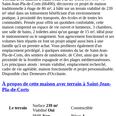
Saint-Jean-Pla-de-Corts (66490), découvrez ce projet de maison
traditionnelle à étage de 86 m², à bâtir sur un terrain viabilisé de 239
m² situé dans un lotissement bénéficiant d'un environnement
pratique, à proximité des transports, des écoles et de toutes les
commodités. Pensée pour offrir un quotidien confortable, cette
maison comprend un espace de vie ouvert et lumineux, 3 chambres,
une salle de bains, 2 toilettes ainsi qu'un garage de 15 m², idéal pour
le stationnement ou le rangement. Son agencement fonctionnel et ses
volumes bien répartis en font un projet adapté aussi bien à une
famille qu'à un premier achat. Vous profiterez également d'un
emplacement privilégié, à quelques minutes du lac de Saint-Jean-
Pla-de-Corts, des sentiers de randonnée, de Céret, ainsi que de la
proximité de la frontière espagnole et des plages méditerranéennes.
Les principaux atouts : terrain viabilisé, emplacement recherché,
cadre de vie agréable, maison fonctionnelle et projet personnalisable.
Disponible chez Demeures d'Occitanie.
À propos de cette maison avec terrain à Saint-Jean-
Pla-de-Corts
Surface
239 m²
Le terrain
Constructible
Viabilisé
Oui
PMR
Non
Pièces
4