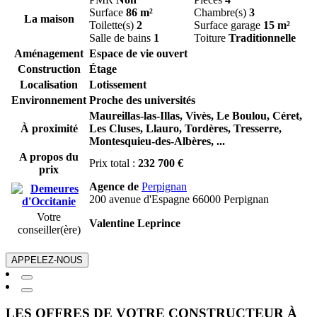
Surface
86 m²
Chambre(s)
3
La maison
Toilette(s)
2
Surface garage
15 m²
Salle de bains
1
Toiture
Traditionnelle
Aménagement
Espace de vie ouvert
Construction
Étage
Localisation
Lotissement
Environnement
Proche des universités
Maureillas-las-Illas,
Vivès,
Le Boulou,
Céret,
À proximité
Les Cluses,
Llauro,
Tordères,
Tresserre,
Montesquieu-des-Albères,
...
A propos du
Prix total :
232 700 €
prix
Agence de
Perpignan
200 avenue d'Espagne 66000 Perpignan
Votre
Valentine Leprince
conseiller(ère)
APPELEZ-NOUS
LES OFFRES DE VOTRE CONSTRUCTEUR À