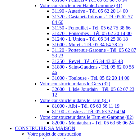
Votre constructeur en Haute-Garonne (31)
31190 - Auterive - Tél. 05 62 20 14 00
31320 - Castanet-Tolosan - Tél. 05 62 57
84 66
31150 - Fenouillet - Tél. 05 62 75 38 66
31470 - Fonsorbes - Tél. 05 62 20 14 00
31240 - L'Union - Tél. 05 34 25 08 18
31600 - Muret - Tél. 05 34 64 78 25
31120 - Portet-sur-Garonne - Tél. 05 62 87
53 23
31250 - Revel - Tél. 05 34 43 03 48
31800 - Saint-Gaudens - Tél. 05 62 00 55
46
31000 - Toulouse - Tél. 05 62 20 14 00
Votre constructeur dans le Gers (32)
32600 - L'Isle-Jourdain - Tél. 05 62 07 23
12
Votre constructeur dans le Tarn (81)
81000 - Albi - Tél. 05 63 56 11 19
81100 - Castres - Tél. 05 63 37 64 94
Votre constructeur dans le Tarn-et-Garonne (82)
82000 - Montauban - Tél. 05 63 66 06 24
CONSTRUIRE SA MAISON
Votre projet de construction