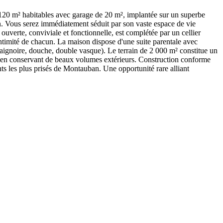
120 m² habitables avec garage de 20 m², implantée sur un superbe
ien. Vous serez immédiatement séduit par son vaste espace de vie
 ouverte, conviviale et fonctionnelle, est complétée par un cellier
intimité de chacun. La maison dispose d'une suite parentale avec
(baignoire, douche, double vasque). Le terrain de 2 000 m² constitue un
out en conservant de beaux volumes extérieurs. Construction conforme
s les plus prisés de Montauban. Une opportunité rare alliant