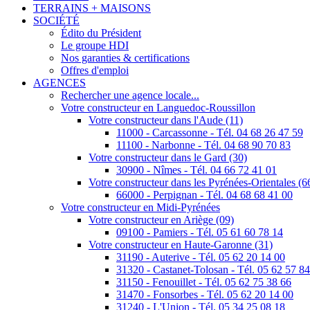
TERRAINS + MAISONS
SOCIÉTÉ
Édito du Président
Le groupe HDI
Nos garanties & certifications
Offres d'emploi
AGENCES
Rechercher une agence locale...
Votre constructeur en Languedoc-Roussillon
Votre constructeur dans l'Aude (11)
11000 - Carcassonne - Tél. 04 68 26 47 59
11100 - Narbonne - Tél. 04 68 90 70 83
Votre constructeur dans le Gard (30)
30900 - Nîmes - Tél. 04 66 72 41 01
Votre constructeur dans les Pyrénées-Orientales (6
66000 - Perpignan - Tél. 04 68 68 41 00
Votre constructeur en Midi-Pyrénées
Votre constructeur en Ariège (09)
09100 - Pamiers - Tél. 05 61 60 78 14
Votre constructeur en Haute-Garonne (31)
31190 - Auterive - Tél. 05 62 20 14 00
31320 - Castanet-Tolosan - Tél. 05 62 57 8
31150 - Fenouillet - Tél. 05 62 75 38 66
31470 - Fonsorbes - Tél. 05 62 20 14 00
31240 - L'Union - Tél. 05 34 25 08 18