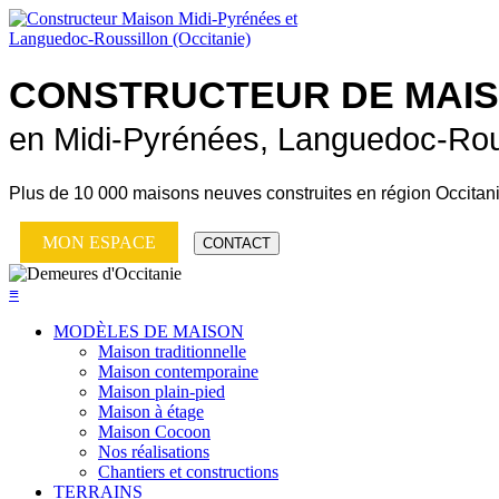
CONSTRUCTEUR DE
MAI
en Midi-Pyrénées, Languedoc-Rou
Plus de
10 000 maisons neuves
construites en région Occitan
MON ESPACE
CONTACT
≡
MODÈLES DE MAISON
Maison traditionnelle
Maison contemporaine
Maison plain-pied
Maison à étage
Maison Cocoon
Nos réalisations
Chantiers et constructions
TERRAINS