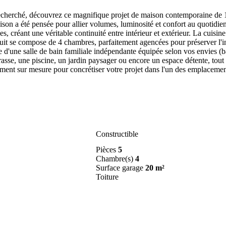
echerché, découvrez ce magnifique projet de maison contemporaine de 
maison a été pensée pour allier volumes, luminosité et confort au quotid
s, créant une véritable continuité entre intérieur et extérieur. La cuisine
 nuit se compose de 4 chambres, parfaitement agencées pour préserver l'
que d'une salle de bain familiale indépendante équipée selon vos envies 
errasse, une piscine, un jardin paysager ou encore un espace détente, t
ent sur mesure pour concrétiser votre projet dans l'un des emplacement
Constructible
Pièces
5
Chambre(s)
4
Surface garage
20 m²
Toiture