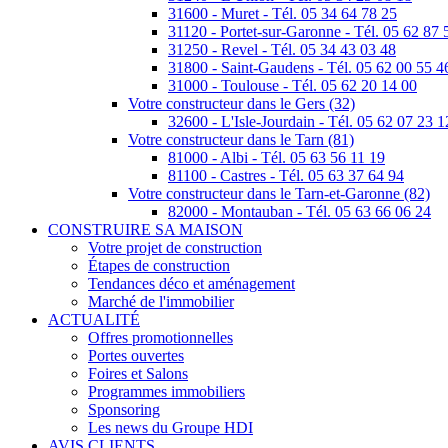
31600 - Muret - Tél. 05 34 64 78 25
31120 - Portet-sur-Garonne - Tél. 05 62 87 
31250 - Revel - Tél. 05 34 43 03 48
31800 - Saint-Gaudens - Tél. 05 62 00 55 4
31000 - Toulouse - Tél. 05 62 20 14 00
Votre constructeur dans le Gers (32)
32600 - L'Isle-Jourdain - Tél. 05 62 07 23 1
Votre constructeur dans le Tarn (81)
81000 - Albi - Tél. 05 63 56 11 19
81100 - Castres - Tél. 05 63 37 64 94
Votre constructeur dans le Tarn-et-Garonne (82)
82000 - Montauban - Tél. 05 63 66 06 24
CONSTRUIRE SA MAISON
Votre projet de construction
Étapes de construction
Tendances déco et aménagement
Marché de l'immobilier
ACTUALITÉ
Offres promotionnelles
Portes ouvertes
Foires et Salons
Programmes immobiliers
Sponsoring
Les news du Groupe HDI
AVIS CLIENTS