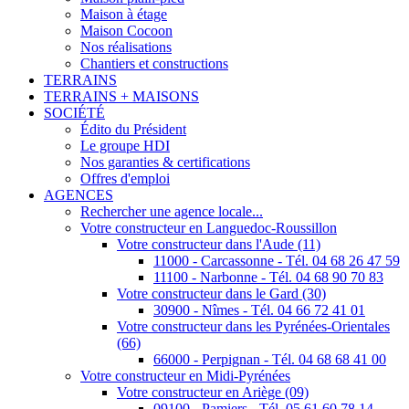
Maison à étage
Maison Cocoon
Nos réalisations
Chantiers et constructions
TERRAINS
TERRAINS + MAISONS
SOCIÉTÉ
Édito du Président
Le groupe HDI
Nos garanties & certifications
Offres d'emploi
AGENCES
Rechercher une agence locale...
Votre constructeur en Languedoc-Roussillon
Votre constructeur dans l'Aude (11)
11000 - Carcassonne - Tél. 04 68 26 47 59
11100 - Narbonne - Tél. 04 68 90 70 83
Votre constructeur dans le Gard (30)
30900 - Nîmes - Tél. 04 66 72 41 01
Votre constructeur dans les Pyrénées-Orientales
(66)
66000 - Perpignan - Tél. 04 68 68 41 00
Votre constructeur en Midi-Pyrénées
Votre constructeur en Ariège (09)
09100 - Pamiers - Tél. 05 61 60 78 14