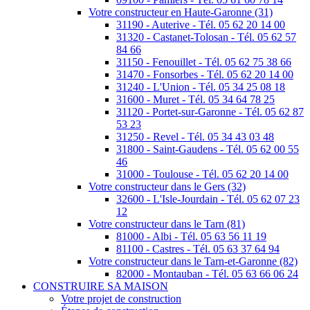
Votre constructeur en Haute-Garonne (31)
31190 - Auterive - Tél. 05 62 20 14 00
31320 - Castanet-Tolosan - Tél. 05 62 57
84 66
31150 - Fenouillet - Tél. 05 62 75 38 66
31470 - Fonsorbes - Tél. 05 62 20 14 00
31240 - L'Union - Tél. 05 34 25 08 18
31600 - Muret - Tél. 05 34 64 78 25
31120 - Portet-sur-Garonne - Tél. 05 62 87
53 23
31250 - Revel - Tél. 05 34 43 03 48
31800 - Saint-Gaudens - Tél. 05 62 00 55
46
31000 - Toulouse - Tél. 05 62 20 14 00
Votre constructeur dans le Gers (32)
32600 - L'Isle-Jourdain - Tél. 05 62 07 23
12
Votre constructeur dans le Tarn (81)
81000 - Albi - Tél. 05 63 56 11 19
81100 - Castres - Tél. 05 63 37 64 94
Votre constructeur dans le Tarn-et-Garonne (82)
82000 - Montauban - Tél. 05 63 66 06 24
CONSTRUIRE SA MAISON
Votre projet de construction