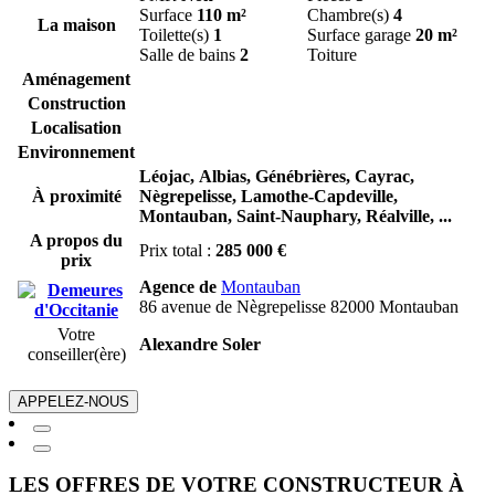
Surface
110 m²
Chambre(s)
4
La maison
Toilette(s)
1
Surface garage
20 m²
Salle de bains
2
Toiture
Aménagement
Construction
Localisation
Environnement
Léojac,
Albias,
Génébrières,
Cayrac,
À proximité
Nègrepelisse,
Lamothe-Capdeville,
Montauban,
Saint-Nauphary,
Réalville,
...
A propos du
Prix total :
285 000 €
prix
Agence de
Montauban
86 avenue de Nègrepelisse 82000 Montauban
Votre
Alexandre Soler
conseiller(ère)
APPELEZ-NOUS
LES OFFRES DE VOTRE CONSTRUCTEUR À