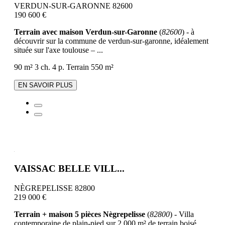
VERDUN-SUR-GARONNE 82600
190 600 €
Terrain avec maison Verdun-sur-Garonne
(
82600
) - à
découvrir sur la commune de verdun-sur-garonne, idéalement
située sur l'axe toulouse – ...
90 m²
3 ch.
4 p.
Terrain 550 m²
EN SAVOIR PLUS
VAISSAC BELLE VILL...
NÈGREPELISSE 82800
219 000 €
Terrain + maison 5 pièces Nègrepelisse
(
82800
) - Villa
contemporaine de plain-pied sur 2 000 m² de terrain boisé ...