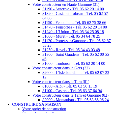
Votre constructeur en Haute-Garonne (31)
31190 - Auterive - Tél. 05 62 20 14 00
31320 - Castanet-Tolosan - Tél. 05 62 57
84 66
31150 - Fenouillet - Tél. 05 62 75 38 66
31470 - Fonsorbes - Tél. 05 62 20 14 00
31240 - L'Union - Tél. 05 34 25 08 18
31600 - Muret - Tél. 05 34 64 78 25
31120 - Portet-sur-Garonne - Tél. 05 62 87
53 23
31250 - Revel - Tél. 05 34 43 03 48
31800 - Saint-Gaudens - Tél. 05 62 00 55
46
31000 - Toulouse - Tél. 05 62 20 14 00
Votre constructeur dans le Gers (32)
32600 - L'Isle-Jourdain - Tél. 05 62 07 23
12
Votre constructeur dans le Tarn (81)
81000 - Albi - Tél. 05 63 56 11 19
81100 - Castres - Tél. 05 63 37 64 94
Votre constructeur dans le Tarn-et-Garonne (82)
82000 - Montauban - Tél. 05 63 66 06 24
CONSTRUIRE SA MAISON
Votre projet de construction