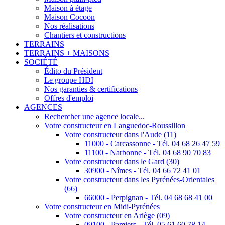
Maison à étage
Maison Cocoon
Nos réalisations
Chantiers et constructions
TERRAINS
TERRAINS + MAISONS
SOCIÉTÉ
Édito du Président
Le groupe HDI
Nos garanties & certifications
Offres d'emploi
AGENCES
Rechercher une agence locale...
Votre constructeur en Languedoc-Roussillon
Votre constructeur dans l'Aude (11)
11000 - Carcassonne - Tél. 04 68 26 47 59
11100 - Narbonne - Tél. 04 68 90 70 83
Votre constructeur dans le Gard (30)
30900 - Nîmes - Tél. 04 66 72 41 01
Votre constructeur dans les Pyrénées-Orientales
(66)
66000 - Perpignan - Tél. 04 68 68 41 00
Votre constructeur en Midi-Pyrénées
Votre constructeur en Ariège (09)
09100 - Pamiers - Tél. 05 61 60 78 14