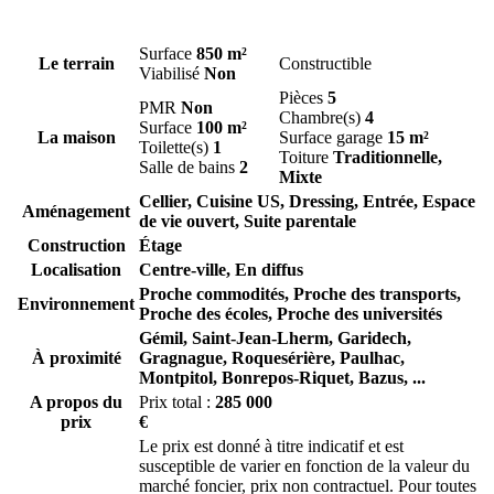
Surface
850 m²
Le terrain
Constructible
Viabilisé
Non
Pièces
5
PMR
Non
Chambre(s)
4
Surface
100 m²
La maison
Surface garage
15 m²
Toilette(s)
1
Toiture
Traditionnelle,
Salle de bains
2
Mixte
Cellier, Cuisine US, Dressing, Entrée, Espace
Aménagement
de vie ouvert, Suite parentale
Construction
Étage
Localisation
Centre-ville, En diffus
Proche commodités, Proche des transports,
Environnement
Proche des écoles, Proche des universités
Gémil,
Saint-Jean-Lherm,
Garidech,
À proximité
Gragnague,
Roquesérière,
Paulhac,
Montpitol,
Bonrepos-Riquet,
Bazus,
...
A propos du
Prix total :
285 000
prix
€
Le prix est donné à titre indicatif et est
susceptible de varier en fonction de la valeur du
marché foncier, prix non contractuel. Pour toutes