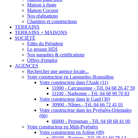
Maison à étage
Maison Cocoon
Nos réalisations
Chantiers et constructions
TERRAINS
TERRAINS + MAISONS
SOCIÉTÉ
Édito du Président
Le groupe HDI
Nos garanties & certifications
Offres d'emploi
AGENCES
Rechercher une agence locale...
Votre constructeur en Languedoc-Roussillon
Votre constructeur dans l'Aude (11)
11000 - Carcassonne - Tél. 04 68 26 47 59
11100 - Narbonne - Tél. 04 68 90 70 83
Votre constructeur dans le Gard (30)
30900 - Nîmes - Tél. 04 66 72 41 01
Votre constructeur dans les Pyrénées-Orientales
(66)
66000 - Perpignan - Tél. 04 68 68 41 00
Votre constructeur en Midi-Pyrénées
Votre constructeur en Ariège (09)
09100 - Pamiers - Tél. 05 61 60 78 14