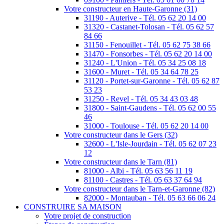
Votre constructeur en Haute-Garonne (31)
31190 - Auterive - Tél. 05 62 20 14 00
31320 - Castanet-Tolosan - Tél. 05 62 57
84 66
31150 - Fenouillet - Tél. 05 62 75 38 66
31470 - Fonsorbes - Tél. 05 62 20 14 00
31240 - L'Union - Tél. 05 34 25 08 18
31600 - Muret - Tél. 05 34 64 78 25
31120 - Portet-sur-Garonne - Tél. 05 62 87
53 23
31250 - Revel - Tél. 05 34 43 03 48
31800 - Saint-Gaudens - Tél. 05 62 00 55
46
31000 - Toulouse - Tél. 05 62 20 14 00
Votre constructeur dans le Gers (32)
32600 - L'Isle-Jourdain - Tél. 05 62 07 23
12
Votre constructeur dans le Tarn (81)
81000 - Albi - Tél. 05 63 56 11 19
81100 - Castres - Tél. 05 63 37 64 94
Votre constructeur dans le Tarn-et-Garonne (82)
82000 - Montauban - Tél. 05 63 66 06 24
CONSTRUIRE SA MAISON
Votre projet de construction