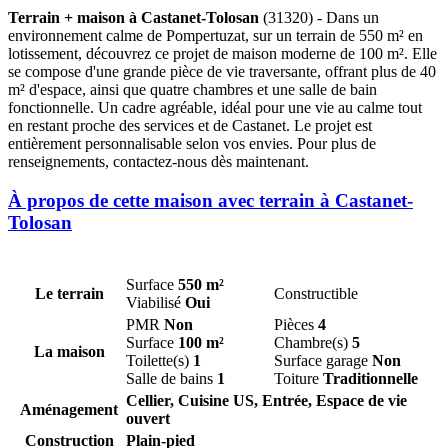
Terrain + maison à Castanet-Tolosan
(31320) - Dans un
environnement calme de Pompertuzat, sur un terrain de 550 m² en
lotissement, découvrez ce projet de maison moderne de 100 m². Elle
se compose d'une grande pièce de vie traversante, offrant plus de 40
m² d'espace, ainsi que quatre chambres et une salle de bain
fonctionnelle. Un cadre agréable, idéal pour une vie au calme tout
en restant proche des services et de Castanet. Le projet est
entièrement personnalisable selon vos envies. Pour plus de
renseignements, contactez-nous dès maintenant.
À propos de cette maison avec terrain à Castanet-
Tolosan
Surface
550 m²
Le terrain
Constructible
Viabilisé
Oui
PMR
Non
Pièces
4
Surface
100 m²
Chambre(s)
5
La maison
Toilette(s)
1
Surface garage
Non
Salle de bains
1
Toiture
Traditionnelle
Cellier, Cuisine US, Entrée, Espace de vie
Aménagement
ouvert
Construction
Plain-pied