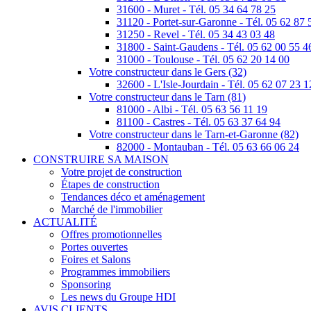
31600 - Muret - Tél. 05 34 64 78 25
31120 - Portet-sur-Garonne - Tél. 05 62 87 
31250 - Revel - Tél. 05 34 43 03 48
31800 - Saint-Gaudens - Tél. 05 62 00 55 4
31000 - Toulouse - Tél. 05 62 20 14 00
Votre constructeur dans le Gers (32)
32600 - L'Isle-Jourdain - Tél. 05 62 07 23 1
Votre constructeur dans le Tarn (81)
81000 - Albi - Tél. 05 63 56 11 19
81100 - Castres - Tél. 05 63 37 64 94
Votre constructeur dans le Tarn-et-Garonne (82)
82000 - Montauban - Tél. 05 63 66 06 24
CONSTRUIRE SA MAISON
Votre projet de construction
Étapes de construction
Tendances déco et aménagement
Marché de l'immobilier
ACTUALITÉ
Offres promotionnelles
Portes ouvertes
Foires et Salons
Programmes immobiliers
Sponsoring
Les news du Groupe HDI
AVIS CLIENTS