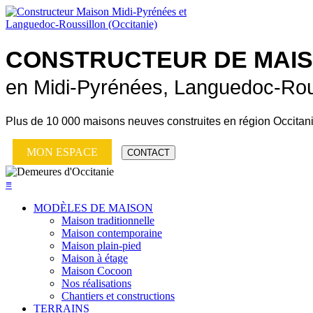
CONSTRUCTEUR DE
MAI
en Midi-Pyrénées, Languedoc-Rou
Plus de
10 000 maisons neuves
construites en région Occitan
MON ESPACE
CONTACT
≡
MODÈLES DE MAISON
Maison traditionnelle
Maison contemporaine
Maison plain-pied
Maison à étage
Maison Cocoon
Nos réalisations
Chantiers et constructions
TERRAINS