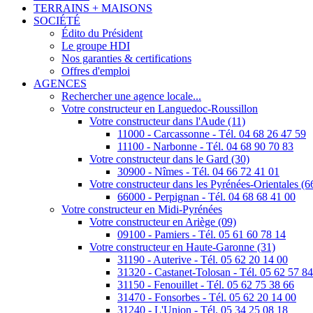
TERRAINS + MAISONS
SOCIÉTÉ
Édito du Président
Le groupe HDI
Nos garanties & certifications
Offres d'emploi
AGENCES
Rechercher une agence locale...
Votre constructeur en Languedoc-Roussillon
Votre constructeur dans l'Aude (11)
11000 - Carcassonne - Tél. 04 68 26 47 59
11100 - Narbonne - Tél. 04 68 90 70 83
Votre constructeur dans le Gard (30)
30900 - Nîmes - Tél. 04 66 72 41 01
Votre constructeur dans les Pyrénées-Orientales (6
66000 - Perpignan - Tél. 04 68 68 41 00
Votre constructeur en Midi-Pyrénées
Votre constructeur en Ariège (09)
09100 - Pamiers - Tél. 05 61 60 78 14
Votre constructeur en Haute-Garonne (31)
31190 - Auterive - Tél. 05 62 20 14 00
31320 - Castanet-Tolosan - Tél. 05 62 57 8
31150 - Fenouillet - Tél. 05 62 75 38 66
31470 - Fonsorbes - Tél. 05 62 20 14 00
31240 - L'Union - Tél. 05 34 25 08 18