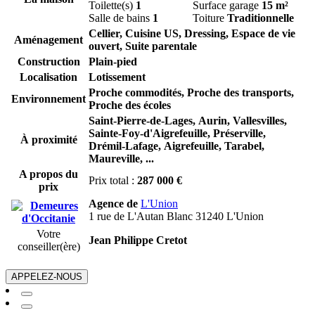
Toilette(s)
1
Surface garage
15 m²
Salle de bains
1
Toiture
Traditionnelle
Cellier, Cuisine US, Dressing, Espace de vie
Aménagement
ouvert, Suite parentale
Construction
Plain-pied
Localisation
Lotissement
Proche commodités, Proche des transports,
Environnement
Proche des écoles
Saint-Pierre-de-Lages,
Aurin,
Vallesvilles,
Sainte-Foy-d'Aigrefeuille,
Préserville,
À proximité
Drémil-Lafage,
Aigrefeuille,
Tarabel,
Maureville,
...
A propos du
Prix total :
287 000 €
prix
Agence de
L'Union
1 rue de L'Autan Blanc 31240 L'Union
Votre
Jean Philippe Cretot
conseiller(ère)
APPELEZ-NOUS