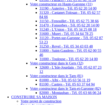
Votre constructeur en Haute-Garonne (31)
31190 - Auterive - Tél. 05 62 20 14 00
31320 - Castanet-Tolosan - Tél. 05 62 57
84 66
31150 - Fenouillet - Tél. 05 62 75 38 66
31470 - Fonsorbes - Tél. 05 62 20 14 00
31240 - L'Union - Tél. 05 34 25 08 18
31600 - Muret - Tél. 05 34 64 78 25
31120 - Portet-sur-Garonne - Tél. 05 62 87
53 23
31250 - Revel - Tél. 05 34 43 03 48
31800 - Saint-Gaudens - Tél. 05 62 00 55
46
31000 - Toulouse - Tél. 05 62 20 14 00
Votre constructeur dans le Gers (32)
32600 - L'Isle-Jourdain - Tél. 05 62 07 23
12
Votre constructeur dans le Tarn (81)
81000 - Albi - Tél. 05 63 56 11 19
81100 - Castres - Tél. 05 63 37 64 94
Votre constructeur dans le Tarn-et-Garonne (82)
82000 - Montauban - Tél. 05 63 66 06 24
CONSTRUIRE SA MAISON
Votre projet de construction