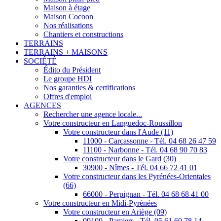
Maison à étage
Maison Cocoon
Nos réalisations
Chantiers et constructions
TERRAINS
TERRAINS + MAISONS
SOCIÉTÉ
Édito du Président
Le groupe HDI
Nos garanties & certifications
Offres d'emploi
AGENCES
Rechercher une agence locale...
Votre constructeur en Languedoc-Roussillon
Votre constructeur dans l'Aude (11)
11000 - Carcassonne - Tél. 04 68 26 47 59
11100 - Narbonne - Tél. 04 68 90 70 83
Votre constructeur dans le Gard (30)
30900 - Nîmes - Tél. 04 66 72 41 01
Votre constructeur dans les Pyrénées-Orientales
(66)
66000 - Perpignan - Tél. 04 68 68 41 00
Votre constructeur en Midi-Pyrénées
Votre constructeur en Ariège (09)
09100 - Pamiers - Tél. 05 61 60 78 14