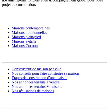
nos aménageurs fonciers et un accompagnement global pour votre
projet de construction.
MODÈLES DE MAISONS
Maisons contemporaines
Maisons traditionnelles
Maisons plain-pied
Maisons à étage
Maisons Cocoon
CONSTRUIRE SA MAISON
Constructeur de maison par ville
Nos conseils pour faire construire sa maison
Étapes de construction d'une maison
Nos annonces terrains à vendre
Nos annonces terrains + maisons
Nos réalisations de maisons
CONTACT