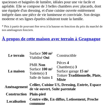
spacieuses et baignées de lumière, idéales pour une vie facile et
agréable. Elle se compose de 3 belles chambres avec placards, dont
une équipée d'un dressing, et d'une cuisine ouverte entièrement
intégrée dans une pièce de vie lumineuse et conviviale. Son design
moderne et ses lignes épurées séduiront toute la famille.
* Prix à partir de pouvant être revu à la hausse en fonction du prix du marché de
nos aménageurs fonciers.
À propos de cette maison avec terrain à Gragnague
Surface
500 m²
Le terrain
Constructible
Viabilisé
Oui
Pièces
4
PMR
Non
Chambre(s)
3
Surface
100 m²
La maison
Surface garage
15 m²
Toilette(s)
1
Toiture
Traditionnelle, Plate,
Salle de bains
1
Mixte
Cellier, Cuisine US, Dressing, Entrée, Espace
Aménagement
de vie ouvert, Suite parentale
Construction
Plain-pied
Centre-ville, En diffus, Lotissement, Proche
Localisation
commune