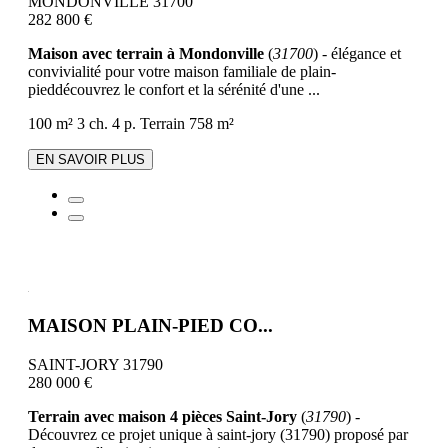
MONDONVILLE 31700
282 800 €
Maison avec terrain à Mondonville
(
31700
) - élégance et
convivialité pour votre maison familiale de plain-
pieddécouvrez le confort et la sérénité d'une ...
100 m²
3 ch.
4 p.
Terrain 758 m²
EN SAVOIR PLUS
MAISON PLAIN-PIED CO...
SAINT-JORY 31790
280 000 €
Terrain avec maison 4 pièces Saint-Jory
(
31790
) -
Découvrez ce projet unique à saint-jory (31790) proposé par