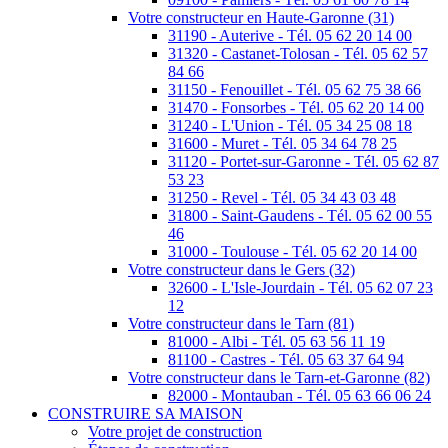
Votre constructeur en Haute-Garonne (31)
31190 - Auterive - Tél. 05 62 20 14 00
31320 - Castanet-Tolosan - Tél. 05 62 57
84 66
31150 - Fenouillet - Tél. 05 62 75 38 66
31470 - Fonsorbes - Tél. 05 62 20 14 00
31240 - L'Union - Tél. 05 34 25 08 18
31600 - Muret - Tél. 05 34 64 78 25
31120 - Portet-sur-Garonne - Tél. 05 62 87
53 23
31250 - Revel - Tél. 05 34 43 03 48
31800 - Saint-Gaudens - Tél. 05 62 00 55
46
31000 - Toulouse - Tél. 05 62 20 14 00
Votre constructeur dans le Gers (32)
32600 - L'Isle-Jourdain - Tél. 05 62 07 23
12
Votre constructeur dans le Tarn (81)
81000 - Albi - Tél. 05 63 56 11 19
81100 - Castres - Tél. 05 63 37 64 94
Votre constructeur dans le Tarn-et-Garonne (82)
82000 - Montauban - Tél. 05 63 66 06 24
CONSTRUIRE SA MAISON
Votre projet de construction