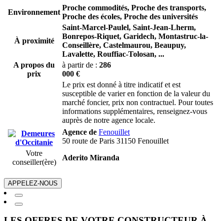
Proche commodités, Proche des transports,
Environnement
Proche des écoles, Proche des universités
Saint-Marcel-Paulel,
Saint-Jean-Lherm,
Bonrepos-Riquet,
Garidech,
Montastruc-la-
À proximité
Conseillère,
Castelmaurou,
Beaupuy,
Lavalette,
Rouffiac-Tolosan,
...
A propos du
à partir de :
286
prix
000 €
Le prix est donné à titre indicatif et est
susceptible de varier en fonction de la valeur du
marché foncier, prix non contractuel. Pour toutes
informations supplémentaires, renseignez-vous
auprès de notre agence locale.
Agence de
Fenouillet
50 route de Paris 31150 Fenouillet
Votre
Aderito Miranda
conseiller(ère)
APPELEZ-NOUS
LES OFFRES DE VOTRE CONSTRUCTEUR À