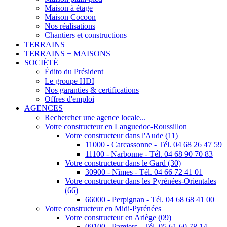
Maison à étage
Maison Cocoon
Nos réalisations
Chantiers et constructions
TERRAINS
TERRAINS + MAISONS
SOCIÉTÉ
Édito du Président
Le groupe HDI
Nos garanties & certifications
Offres d'emploi
AGENCES
Rechercher une agence locale...
Votre constructeur en Languedoc-Roussillon
Votre constructeur dans l'Aude (11)
11000 - Carcassonne - Tél. 04 68 26 47 59
11100 - Narbonne - Tél. 04 68 90 70 83
Votre constructeur dans le Gard (30)
30900 - Nîmes - Tél. 04 66 72 41 01
Votre constructeur dans les Pyrénées-Orientales
(66)
66000 - Perpignan - Tél. 04 68 68 41 00
Votre constructeur en Midi-Pyrénées
Votre constructeur en Ariège (09)
09100 - Pamiers - Tél. 05 61 60 78 14