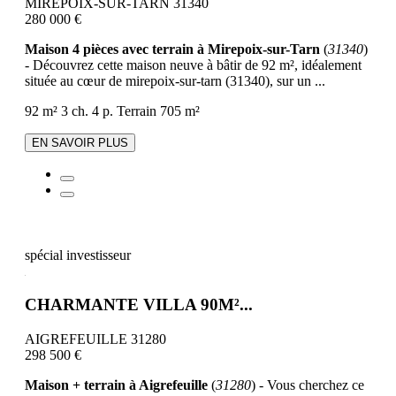
MIREPOIX-SUR-TARN 31340
280 000 €
Maison 4 pièces avec terrain à Mirepoix-sur-Tarn
(
31340
)
- Découvrez cette maison neuve à bâtir de 92 m², idéalement
située au cœur de mirepoix-sur-tarn (31340), sur un ...
92 m²
3 ch.
4 p.
Terrain 705 m²
EN SAVOIR PLUS
spécial investisseur
CHARMANTE VILLA 90M²...
AIGREFEUILLE 31280
298 500 €
Maison + terrain à Aigrefeuille
(
31280
) - Vous cherchez ce