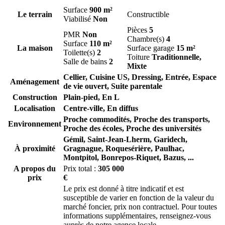
Surface
900 m²
Le terrain
Constructible
Viabilisé
Non
Pièces
5
PMR
Non
Chambre(s)
4
Surface
110 m²
La maison
Surface garage
15 m²
Toilette(s)
2
Toiture
Traditionnelle,
Salle de bains
2
Mixte
Cellier, Cuisine US, Dressing, Entrée, Espace
Aménagement
de vie ouvert, Suite parentale
Construction
Plain-pied, En L
Localisation
Centre-ville, En diffus
Proche commodités, Proche des transports,
Environnement
Proche des écoles, Proche des universités
Gémil,
Saint-Jean-Lherm,
Garidech,
À proximité
Gragnague,
Roquesérière,
Paulhac,
Montpitol,
Bonrepos-Riquet,
Bazus,
...
A propos du
Prix total :
305 000
prix
€
Le prix est donné à titre indicatif et est
susceptible de varier en fonction de la valeur du
marché foncier, prix non contractuel. Pour toutes
informations supplémentaires, renseignez-vous
auprès de notre agence locale.