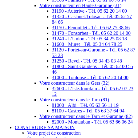
Votre constructeur en Haute-Garonne (31)
31190 - Auterive - Tél. 05 62 20 14 00
31320 - Castanet-Tolosan - Tél. 05 62 57
84 66
31150 - Fenouillet - Tél. 05 62 75 38 66
31470 - Fonsorbes - Tél. 05 62 20 14 00
31240 - L'Union - Tél. 05 34 25 08 18
31600 - Muret - Tél. 05 34 64 78 25
31120 - Portet-sur-Garonne - Tél. 05 62 87
53 23
31250 - Revel - Tél. 05 34 43 03 48
31800 - Saint-Gaudens - Tél. 05 62 00 55
46
31000 - Toulouse - Tél. 05 62 20 14 00
Votre constructeur dans le Gers (32)
32600 - L'Isle-Jourdain - Tél. 05 62 07 23
12
Votre constructeur dans le Tarn (81)
81000 - Albi - Tél. 05 63 56 11 19
81100 - Castres - Tél. 05 63 37 64 94
Votre constructeur dans le Tarn-et-Garonne (82)
82000 - Montauban - Tél. 05 63 66 06 24
CONSTRUIRE SA MAISON
Votre projet de construction