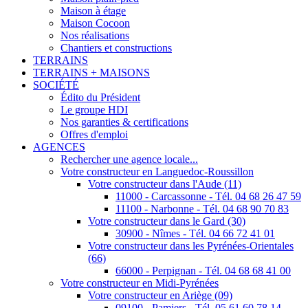
Maison à étage
Maison Cocoon
Nos réalisations
Chantiers et constructions
TERRAINS
TERRAINS + MAISONS
SOCIÉTÉ
Édito du Président
Le groupe HDI
Nos garanties & certifications
Offres d'emploi
AGENCES
Rechercher une agence locale...
Votre constructeur en Languedoc-Roussillon
Votre constructeur dans l'Aude (11)
11000 - Carcassonne - Tél. 04 68 26 47 59
11100 - Narbonne - Tél. 04 68 90 70 83
Votre constructeur dans le Gard (30)
30900 - Nîmes - Tél. 04 66 72 41 01
Votre constructeur dans les Pyrénées-Orientales
(66)
66000 - Perpignan - Tél. 04 68 68 41 00
Votre constructeur en Midi-Pyrénées
Votre constructeur en Ariège (09)
09100 - Pamiers - Tél. 05 61 60 78 14