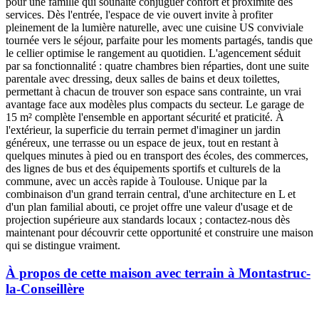
pour une famille qui souhaite conjuguer confort et proximité des
services. Dès l'entrée, l'espace de vie ouvert invite à profiter
pleinement de la lumière naturelle, avec une cuisine US conviviale
tournée vers le séjour, parfaite pour les moments partagés, tandis que
le cellier optimise le rangement au quotidien. L'agencement séduit
par sa fonctionnalité : quatre chambres bien réparties, dont une suite
parentale avec dressing, deux salles de bains et deux toilettes,
permettant à chacun de trouver son espace sans contrainte, un vrai
avantage face aux modèles plus compacts du secteur. Le garage de
15 m² complète l'ensemble en apportant sécurité et praticité. À
l'extérieur, la superficie du terrain permet d'imaginer un jardin
généreux, une terrasse ou un espace de jeux, tout en restant à
quelques minutes à pied ou en transport des écoles, des commerces,
des lignes de bus et des équipements sportifs et culturels de la
commune, avec un accès rapide à Toulouse. Unique par la
combinaison d'un grand terrain central, d'une architecture en L et
d'un plan familial abouti, ce projet offre une valeur d'usage et de
projection supérieure aux standards locaux ; contactez-nous dès
maintenant pour découvrir cette opportunité et construire une maison
qui se distingue vraiment.
À propos de cette maison avec terrain à Montastruc-
la-Conseillère