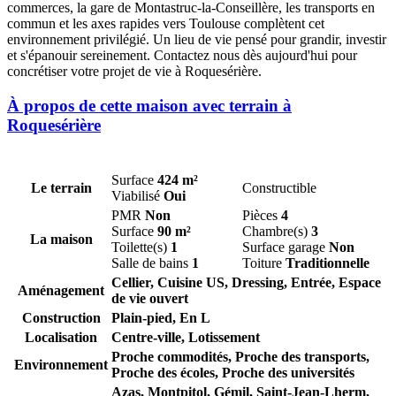
commerces, la gare de Montastruc-la-Conseillère, les transports en
commun et les axes rapides vers Toulouse complètent cet
environnement privilégié. Un lieu de vie pensé pour grandir, investir
et s'épanouir sereinement. Contactez nous dès aujourd'hui pour
concrétiser votre projet de vie à Roquesérière.
À propos de cette maison avec terrain à
Roquesérière
Surface
424 m²
Le terrain
Constructible
Viabilisé
Oui
PMR
Non
Pièces
4
Surface
90 m²
Chambre(s)
3
La maison
Toilette(s)
1
Surface garage
Non
Salle de bains
1
Toiture
Traditionnelle
Cellier, Cuisine US, Dressing, Entrée, Espace
Aménagement
de vie ouvert
Construction
Plain-pied, En L
Localisation
Centre-ville, Lotissement
Proche commodités, Proche des transports,
Environnement
Proche des écoles, Proche des universités
Azas,
Montpitol,
Gémil,
Saint-Jean-Lherm,