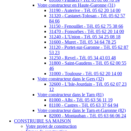
Votre constructeur en Haute-Garonne (31)
31190 - Auterive - Tél. 05 62 20 14 00
31320 - Castanet-Tolosan - Tél. 05 62 57
84 66
31150 - Fenouillet - Tél. 05 62 75 38 66
31470 - Fonsorbes - Tél. 05 62 20 14 00
31240 - L'Union - Tél. 05 34 25 08 18
31600 - Muret - Tél. 05 34 64 78 25
31120 - Portet-sur-Garonne - Tél. 05 62 87
53 23
31250 - Revel - Tél. 05 34 43 03 48
31800 - Saint-Gaudens - Tél. 05 62 00 55
46
31000 - Toulouse - Tél. 05 62 20 14 00
Votre constructeur dans le Gers (32)
32600 - L'Isle-Jourdain - Tél. 05 62 07 23
12
Votre constructeur dans le Tarn (81)
81000 - Albi - Tél. 05 63 56 11 19
81100 - Castres - Tél. 05 63 37 64 94
Votre constructeur dans le Tarn-et-Garonne (82)
82000 - Montauban - Tél. 05 63 66 06 24
CONSTRUIRE SA MAISON
Votre projet de construction