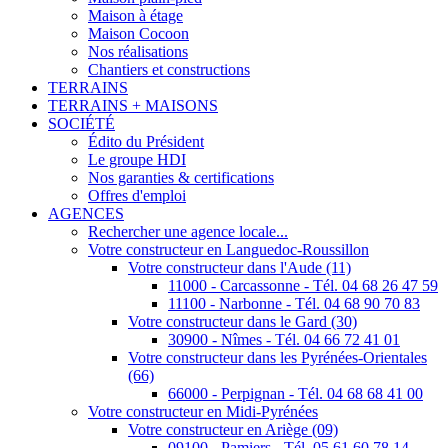
Maison à étage
Maison Cocoon
Nos réalisations
Chantiers et constructions
TERRAINS
TERRAINS + MAISONS
SOCIÉTÉ
Édito du Président
Le groupe HDI
Nos garanties & certifications
Offres d'emploi
AGENCES
Rechercher une agence locale...
Votre constructeur en Languedoc-Roussillon
Votre constructeur dans l'Aude (11)
11000 - Carcassonne - Tél. 04 68 26 47 59
11100 - Narbonne - Tél. 04 68 90 70 83
Votre constructeur dans le Gard (30)
30900 - Nîmes - Tél. 04 66 72 41 01
Votre constructeur dans les Pyrénées-Orientales
(66)
66000 - Perpignan - Tél. 04 68 68 41 00
Votre constructeur en Midi-Pyrénées
Votre constructeur en Ariège (09)
09100 - Pamiers - Tél. 05 61 60 78 14