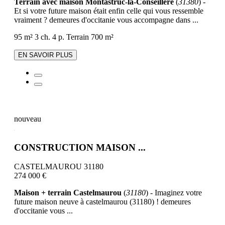
Terrain avec maison Montastruc-la-Conseillère
(
31380
) -
Et si votre future maison était enfin celle qui vous ressemble
vraiment ? demeures d'occitanie vous accompagne dans ...
95 m²
3 ch.
4 p.
Terrain 700 m²
EN SAVOIR PLUS
nouveau
CONSTRUCTION MAISON ...
CASTELMAUROU 31180
274 000 €
Maison + terrain Castelmaurou
(
31180
) - Imaginez votre
future maison neuve à castelmaurou (31180) ! demeures
d'occitanie vous ...