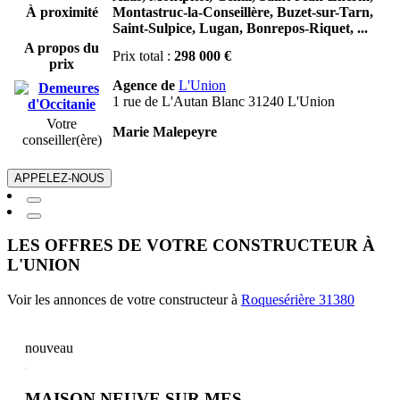
À proximité
Montastruc-la-Conseillère,
Buzet-sur-Tarn,
Saint-Sulpice,
Lugan,
Bonrepos-Riquet,
...
A propos du
Prix total :
298 000 €
prix
Agence de
L'Union
1 rue de L'Autan Blanc 31240 L'Union
Votre
Marie Malepeyre
conseiller(ère)
APPELEZ-NOUS
LES OFFRES DE VOTRE CONSTRUCTEUR À
L'UNION
Voir les annonces de votre constructeur à
Roquesérière 31380
nouveau
MAISON NEUVE SUR MES...