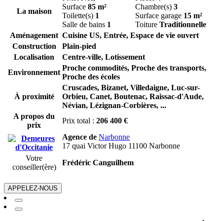
Surface
85 m²
Chambre(s)
3
La maison
Toilette(s)
1
Surface garage
15 m²
Salle de bains
1
Toiture
Traditionnelle
Aménagement
Cuisine US, Entrée, Espace de vie ouvert
Construction
Plain-pied
Localisation
Centre-ville, Lotissement
Proche commodités, Proche des transports,
Environnement
Proche des écoles
Cruscades,
Bizanet,
Villedaigne,
Luc-sur-
À proximité
Orbieu,
Canet,
Boutenac,
Raissac-d'Aude,
Névian,
Lézignan-Corbières,
...
A propos du
Prix total :
206 400 €
prix
Agence de
Narbonne
17 quai Victor Hugo 11100 Narbonne
Votre
Frédéric Canguilhem
conseiller(ère)
APPELEZ-NOUS