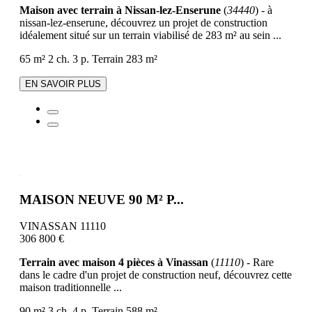
Maison avec terrain à Nissan-lez-Enserune
(
34440
) - à
nissan-lez-enserune, découvrez un projet de construction
idéalement situé sur un terrain viabilisé de 283 m² au sein ...
65 m²
2 ch.
3 p.
Terrain 283 m²
EN SAVOIR PLUS
MAISON NEUVE 90 M² P...
VINASSAN 11110
306 800 €
Terrain avec maison 4 pièces à Vinassan
(
11110
) - Rare
dans le cadre d'un projet de construction neuf, découvrez cette
maison traditionnelle ...
90 m²
3 ch.
4 p.
Terrain 588 m²