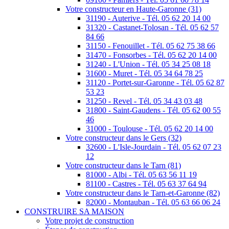
Votre constructeur en Haute-Garonne (31)
31190 - Auterive - Tél. 05 62 20 14 00
31320 - Castanet-Tolosan - Tél. 05 62 57
84 66
31150 - Fenouillet - Tél. 05 62 75 38 66
31470 - Fonsorbes - Tél. 05 62 20 14 00
31240 - L'Union - Tél. 05 34 25 08 18
31600 - Muret - Tél. 05 34 64 78 25
31120 - Portet-sur-Garonne - Tél. 05 62 87
53 23
31250 - Revel - Tél. 05 34 43 03 48
31800 - Saint-Gaudens - Tél. 05 62 00 55
46
31000 - Toulouse - Tél. 05 62 20 14 00
Votre constructeur dans le Gers (32)
32600 - L'Isle-Jourdain - Tél. 05 62 07 23
12
Votre constructeur dans le Tarn (81)
81000 - Albi - Tél. 05 63 56 11 19
81100 - Castres - Tél. 05 63 37 64 94
Votre constructeur dans le Tarn-et-Garonne (82)
82000 - Montauban - Tél. 05 63 66 06 24
CONSTRUIRE SA MAISON
Votre projet de construction