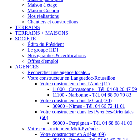
Maison à étage
Maison Cocoon
Nos réalisations
Chantiers et constructions
TERRAINS
TERRAINS + MAISONS
SOCIÉTÉ
Édito du Président
Le groupe HDI
Nos garanties & certifications
Offres d'emploi
AGENCES
Rechercher une agence locale...
Votre constructeur en Languedoc-Roussillon
Votre constructeur dans l'Aude (11)
11000 - Carcassonne - Tél. 04 68 26 47 59
11100 - Narbonne - Tél. 04 68 90 70 83
Votre constructeur dans le Gard (30)
30900 - Nîmes - Tél. 04 66 72 41 01
Votre constructeur dans les Pyrénées-Orientales
(66)
66000 - Perpignan - Tél. 04 68 68 41 00
Votre constructeur en Midi-Pyrénées
Votre constructeur en Ariège (09)
09100 - Pamiers - Tél. 05 61 60 78 14