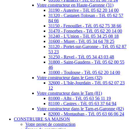
Votre constructeur en Haute-Garonne (31)
31190 - Auterive - Tél. 05 62 20 14 00
31320 - Castanet-Tolosan - Tél. 05 62 57
84 66
31150 - Fenouillet - Tél. 05 62 75 38 66
31470 - Fonsorbes - Tél. 05 62 20 14 00
31240 - L'Union - Tél. 05 34 25 08 18
31600 - Muret - Tél. 05 34 64 78 25
31120 - Portet-sur-Garonne - Tél. 05 62 87
53 23
31250 - Revel - Tél. 05 34 43 03 48
31800 - Saint-Gaudens - Tél. 05 62 00 55
46
31000 - Toulouse - Tél. 05 62 20 14 00
Votre constructeur dans le Gers (32)
32600 - L'Isle-Jourdain - Tél. 05 62 07 23
12
Votre constructeur dans le Tarn (81)
81000 - Albi - Tél. 05 63 56 11 19
81100 - Castres - Tél. 05 63 37 64 94
Votre constructeur dans le Tarn-et-Garonne (82)
82000 - Montauban - Tél. 05 63 66 06 24
CONSTRUIRE SA MAISON
Votre projet de construction