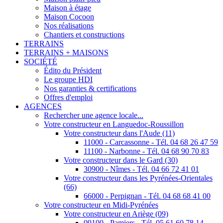
Maison à étage
Maison Cocoon
Nos réalisations
Chantiers et constructions
TERRAINS
TERRAINS + MAISONS
SOCIÉTÉ
Édito du Président
Le groupe HDI
Nos garanties & certifications
Offres d'emploi
AGENCES
Rechercher une agence locale...
Votre constructeur en Languedoc-Roussillon
Votre constructeur dans l'Aude (11)
11000 - Carcassonne - Tél. 04 68 26 47 59
11100 - Narbonne - Tél. 04 68 90 70 83
Votre constructeur dans le Gard (30)
30900 - Nîmes - Tél. 04 66 72 41 01
Votre constructeur dans les Pyrénées-Orientales
(66)
66000 - Perpignan - Tél. 04 68 68 41 00
Votre constructeur en Midi-Pyrénées
Votre constructeur en Ariège (09)
09100 - Pamiers - Tél. 05 61 60 78 14