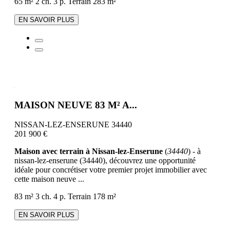
65 m²
2 ch.
3 p.
Terrain 283 m²
EN SAVOIR PLUS
MAISON NEUVE 83 M² A...
NISSAN-LEZ-ENSERUNE 34440
201 900 €
Maison avec terrain à Nissan-lez-Enserune
(
34440
) - à
nissan-lez-enserune (34440), découvrez une opportunité
idéale pour concrétiser votre premier projet immobilier avec
cette maison neuve ...
83 m²
3 ch.
4 p.
Terrain 178 m²
EN SAVOIR PLUS