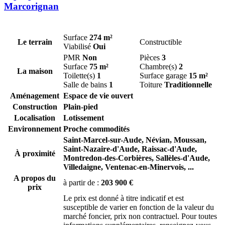
Marcorignan
Surface
274 m²
Le terrain
Constructible
Viabilisé
Oui
PMR
Non
Pièces
3
Surface
75 m²
Chambre(s)
2
La maison
Toilette(s)
1
Surface garage
15 m²
Salle de bains
1
Toiture
Traditionnelle
Aménagement
Espace de vie ouvert
Construction
Plain-pied
Localisation
Lotissement
Environnement
Proche commodités
Saint-Marcel-sur-Aude,
Névian,
Moussan,
Saint-Nazaire-d'Aude,
Raissac-d'Aude,
À proximité
Montredon-des-Corbières,
Sallèles-d'Aude,
Villedaigne,
Ventenac-en-Minervois,
...
A propos du
à partir de :
203 900 €
prix
Le prix est donné à titre indicatif et est
susceptible de varier en fonction de la valeur du
marché foncier, prix non contractuel. Pour toutes