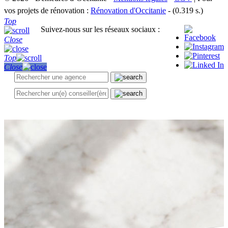
vos projets de rénovation :
Rénovation d'Occitanie
- (0.319 s.)
Top
Suivez-nous sur les réseaux sociaux :
Close
Top
Close