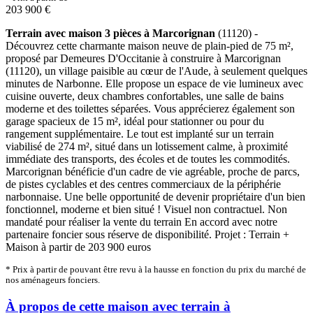
203 900 €
Terrain avec maison 3 pièces à Marcorignan
(11120) -
Découvrez cette charmante maison neuve de plain-pied de 75 m²,
proposé par Demeures D'Occitanie à construire à Marcorignan
(11120), un village paisible au cœur de l'Aude, à seulement quelques
minutes de Narbonne. Elle propose un espace de vie lumineux avec
cuisine ouverte, deux chambres confortables, une salle de bains
moderne et des toilettes séparées. Vous apprécierez également son
garage spacieux de 15 m², idéal pour stationner ou pour du
rangement supplémentaire. Le tout est implanté sur un terrain
viabilisé de 274 m², situé dans un lotissement calme, à proximité
immédiate des transports, des écoles et de toutes les commodités.
Marcorignan bénéficie d'un cadre de vie agréable, proche de parcs,
de pistes cyclables et des centres commerciaux de la périphérie
narbonnaise. Une belle opportunité de devenir propriétaire d'un bien
fonctionnel, moderne et bien situé ! Visuel non contractuel. Non
mandaté pour réaliser la vente du terrain En accord avec notre
partenaire foncier sous réserve de disponibilité. Projet : Terrain +
Maison à partir de 203 900 euros
* Prix à partir de pouvant être revu à la hausse en fonction du prix du marché de
nos aménageurs fonciers.
À propos de cette maison avec terrain à