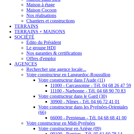
Maison à étage
Maison Cocoon
Nos réalisations
Chantiers et constructions
TERRAINS
TERRAINS + MAISONS
SOCIÉTÉ
Édito du Président
Le groupe HDI
Nos garanties & certifications
Offres d'emploi
AGENCES
Rechercher une agence locale...
Votre constructeur en Languedoc-Roussillon
Votre constructeur dans l'Aude (11)
11000 - Carcassonne - Tél. 04 68 26 47 59
11100 - Narbonne - Tél. 04 68 90 70 83
Votre constructeur dans le Gard (30)
30900 - Nîmes - Tél. 04 66 72 41 01
Votre constructeur dans les Pyrénées-Orientales
(66)
66000 - Perpignan - Tél. 04 68 68 41 00
Votre constructeur en Midi-Pyrénées
Votre constructeur en Ariège (09)
09100 - Pamiers - Tél. 05 61 60 78 14