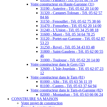
Votre constructeur en Haute-Garonne (31)
31190 - Auterive - Tél. 05 62 20 14 00
31320 - Castanet-Tolosan - Tél. 05 62 57
84 66
31150 - Fenouillet - Tél. 05 62 75 38 66
31470 - Fonsorbes - Tél. 05 62 20 14 00
31240 - L'Union - Tél. 05 34 25 08 18
31600 - Muret - Tél. 05 34 64 78 25
31120 - Portet-sur-Garonne - Tél. 05 62 87
53 23
31250 - Revel - Tél. 05 34 43 03 48
31800 - Saint-Gaudens - Tél. 05 62 00 55
46
31000 - Toulouse - Tél. 05 62 20 14 00
Votre constructeur dans le Gers (32)
32600 - L'Isle-Jourdain - Tél. 05 62 07 23
12
Votre constructeur dans le Tarn (81)
81000 - Albi - Tél. 05 63 56 11 19
81100 - Castres - Tél. 05 63 37 64 94
Votre constructeur dans le Tarn-et-Garonne (82)
82000 - Montauban - Tél. 05 63 66 06 24
CONSTRUIRE SA MAISON
Votre projet de construction