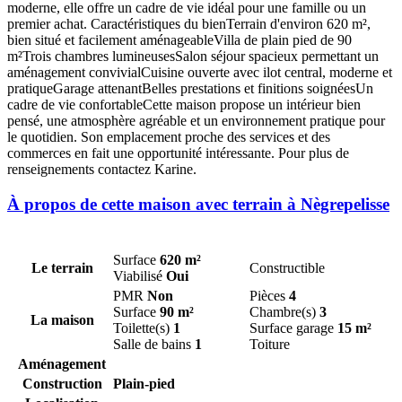
moderne, elle offre un cadre de vie idéal pour une famille ou un
premier achat. Caractéristiques du bienTerrain d'environ 620 m²,
bien situé et facilement aménageableVilla de plain pied de 90
m²Trois chambres lumineusesSalon séjour spacieux permettant un
aménagement convivialCuisine ouverte avec ilot central, moderne et
pratiqueGarage attenantBelles prestations et finitions soignéesUn
cadre de vie confortableCette maison propose un intérieur bien
pensé, une atmosphère agréable et un environnement pratique pour
le quotidien. Son emplacement proche des services et des
commerces en fait une opportunité intéressante. Pour plus de
renseignements contactez Karine.
À propos de cette maison avec terrain à Nègrepelisse
Surface
620 m²
Le terrain
Constructible
Viabilisé
Oui
PMR
Non
Pièces
4
Surface
90 m²
Chambre(s)
3
La maison
Toilette(s)
1
Surface garage
15 m²
Salle de bains
1
Toiture
Aménagement
Construction
Plain-pied