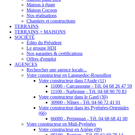
Maison à étage
Maison Cocoon
Nos réalisations
Chantiers et constructions
TERRAINS
TERRAINS + MAISONS
SOCIÉTÉ
Édito du Président
Le groupe HDI
Nos garanties & certifications
Offres d'emploi
AGENCES
Rechercher une agence locale...
Votre constructeur en Languedoc-Roussillon
Votre constructeur dans l'Aude (11)
11000 - Carcassonne - Tél. 04 68 26 47 59
11100 - Narbonne - Tél. 04 68 90 70 83
Votre constructeur dans le Gard (30)
30900 - Nîmes - Tél. 04 66 72 41 01
Votre constructeur dans les Pyrénées-Orientales
(66)
66000 - Perpignan - Tél. 04 68 68 41 00
Votre constructeur en Midi-Pyrénées
Votre constructeur en Ariège (09)
09100 - Pamiers - Tél. 05 61 60 78 14