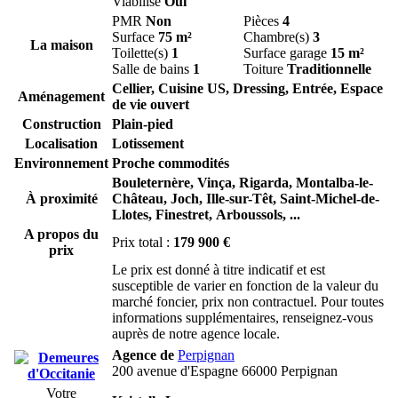
Viabilisé
Oui
PMR
Non
Pièces
4
Surface
75 m²
Chambre(s)
3
La maison
Toilette(s)
1
Surface garage
15 m²
Salle de bains
1
Toiture
Traditionnelle
Cellier, Cuisine US, Dressing, Entrée, Espace
Aménagement
de vie ouvert
Construction
Plain-pied
Localisation
Lotissement
Environnement
Proche commodités
Bouleternère,
Vinça,
Rigarda,
Montalba-le-
À proximité
Château,
Joch,
Ille-sur-Têt,
Saint-Michel-de-
Llotes,
Finestret,
Arboussols,
...
A propos du
Prix total :
179 900 €
prix
Le prix est donné à titre indicatif et est
susceptible de varier en fonction de la valeur du
marché foncier, prix non contractuel. Pour toutes
informations supplémentaires, renseignez-vous
auprès de notre agence locale.
Agence de
Perpignan
200 avenue d'Espagne 66000 Perpignan
Votre