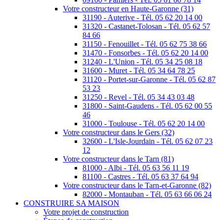
Votre constructeur en Haute-Garonne (31)
31190 - Auterive - Tél. 05 62 20 14 00
31320 - Castanet-Tolosan - Tél. 05 62 57
84 66
31150 - Fenouillet - Tél. 05 62 75 38 66
31470 - Fonsorbes - Tél. 05 62 20 14 00
31240 - L'Union - Tél. 05 34 25 08 18
31600 - Muret - Tél. 05 34 64 78 25
31120 - Portet-sur-Garonne - Tél. 05 62 87
53 23
31250 - Revel - Tél. 05 34 43 03 48
31800 - Saint-Gaudens - Tél. 05 62 00 55
46
31000 - Toulouse - Tél. 05 62 20 14 00
Votre constructeur dans le Gers (32)
32600 - L'Isle-Jourdain - Tél. 05 62 07 23
12
Votre constructeur dans le Tarn (81)
81000 - Albi - Tél. 05 63 56 11 19
81100 - Castres - Tél. 05 63 37 64 94
Votre constructeur dans le Tarn-et-Garonne (82)
82000 - Montauban - Tél. 05 63 66 06 24
CONSTRUIRE SA MAISON
Votre projet de construction