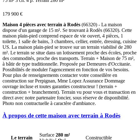
75 m²
3 ch.
4 p.
Terrain 280 m²
179 900 €
Maison 4 pièces avec terrain à Rodès
(66320) - La maison
dispose d'un garage de 15 m². Se trouvant à Rodès (66320). Cette
maison plain-pied comprend espace de vie ouvert, 4 pièces, 1
toilette, 1 salle de bains, 3 chambres, cellier, entrée, dressing, cuisine
US. La maison plain-pied se trouve sur un terrain viabilisé de 280
m². Le terrain se situe dans un lotissement proche des écoles, proche
des commodités, proche des transports. Terrain + Maison de 75 m²,
à bâtir de type traditionnelle. Proposée par Demeures d'Occitanie.
Possibilités de moduler l'agencement en fonction de vos besoins.
Pour plus de renseignements contacter votre conseillère en
construction sur Perpignan, Mme Lopez Assurance Dommage
ouvrage incluse et toutes garanties constructeur ! (terrain +
construction + branchement). Terrain vu pour vous et transaction en
direct avec notre partenaire foncier, sous réserve de disponibilité.
Photo non contractuelle à caractère d'ambiance.
À propos de cette maison avec terrain à Rodès
Surface
280 m²
Le terrain
Constructible