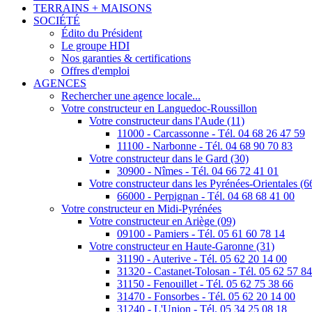
TERRAINS + MAISONS
SOCIÉTÉ
Édito du Président
Le groupe HDI
Nos garanties & certifications
Offres d'emploi
AGENCES
Rechercher une agence locale...
Votre constructeur en Languedoc-Roussillon
Votre constructeur dans l'Aude (11)
11000 - Carcassonne - Tél. 04 68 26 47 59
11100 - Narbonne - Tél. 04 68 90 70 83
Votre constructeur dans le Gard (30)
30900 - Nîmes - Tél. 04 66 72 41 01
Votre constructeur dans les Pyrénées-Orientales (6
66000 - Perpignan - Tél. 04 68 68 41 00
Votre constructeur en Midi-Pyrénées
Votre constructeur en Ariège (09)
09100 - Pamiers - Tél. 05 61 60 78 14
Votre constructeur en Haute-Garonne (31)
31190 - Auterive - Tél. 05 62 20 14 00
31320 - Castanet-Tolosan - Tél. 05 62 57 8
31150 - Fenouillet - Tél. 05 62 75 38 66
31470 - Fonsorbes - Tél. 05 62 20 14 00
31240 - L'Union - Tél. 05 34 25 08 18