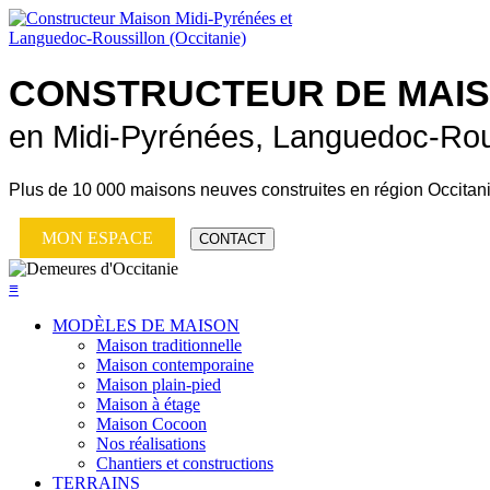
CONSTRUCTEUR DE
MAI
en Midi-Pyrénées, Languedoc-Rou
Plus de
10 000 maisons neuves
construites en région Occitan
MON ESPACE
CONTACT
≡
MODÈLES DE MAISON
Maison traditionnelle
Maison contemporaine
Maison plain-pied
Maison à étage
Maison Cocoon
Nos réalisations
Chantiers et constructions
TERRAINS