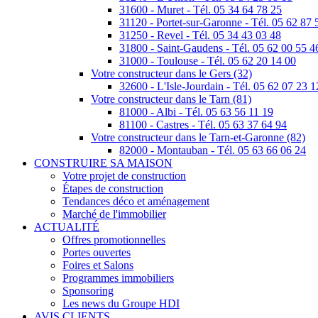
31600 - Muret - Tél. 05 34 64 78 25
31120 - Portet-sur-Garonne - Tél. 05 62 87 
31250 - Revel - Tél. 05 34 43 03 48
31800 - Saint-Gaudens - Tél. 05 62 00 55 4
31000 - Toulouse - Tél. 05 62 20 14 00
Votre constructeur dans le Gers (32)
32600 - L'Isle-Jourdain - Tél. 05 62 07 23 1
Votre constructeur dans le Tarn (81)
81000 - Albi - Tél. 05 63 56 11 19
81100 - Castres - Tél. 05 63 37 64 94
Votre constructeur dans le Tarn-et-Garonne (82)
82000 - Montauban - Tél. 05 63 66 06 24
CONSTRUIRE SA MAISON
Votre projet de construction
Étapes de construction
Tendances déco et aménagement
Marché de l'immobilier
ACTUALITÉ
Offres promotionnelles
Portes ouvertes
Foires et Salons
Programmes immobiliers
Sponsoring
Les news du Groupe HDI
AVIS CLIENTS