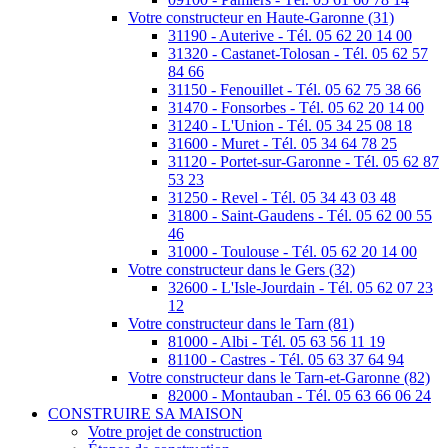
Votre constructeur en Haute-Garonne (31)
31190 - Auterive - Tél. 05 62 20 14 00
31320 - Castanet-Tolosan - Tél. 05 62 57
84 66
31150 - Fenouillet - Tél. 05 62 75 38 66
31470 - Fonsorbes - Tél. 05 62 20 14 00
31240 - L'Union - Tél. 05 34 25 08 18
31600 - Muret - Tél. 05 34 64 78 25
31120 - Portet-sur-Garonne - Tél. 05 62 87
53 23
31250 - Revel - Tél. 05 34 43 03 48
31800 - Saint-Gaudens - Tél. 05 62 00 55
46
31000 - Toulouse - Tél. 05 62 20 14 00
Votre constructeur dans le Gers (32)
32600 - L'Isle-Jourdain - Tél. 05 62 07 23
12
Votre constructeur dans le Tarn (81)
81000 - Albi - Tél. 05 63 56 11 19
81100 - Castres - Tél. 05 63 37 64 94
Votre constructeur dans le Tarn-et-Garonne (82)
82000 - Montauban - Tél. 05 63 66 06 24
CONSTRUIRE SA MAISON
Votre projet de construction