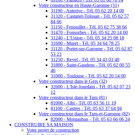
Votre constructeur en Haute-Garonne (31)
31190 - Auterive - Tél. 05 62 20 14 00
31320 - Castanet-Tolosan - Tél. 05 62 57
84 66
31150 - Fenouillet - Tél. 05 62 75 38 66
31470 - Fonsorbes - Tél. 05 62 20 14 00
31240 - L'Union - Tél. 05 34 25 08 18
31600 - Muret - Tél. 05 34 64 78 25
31120 - Portet-sur-Garonne - Tél. 05 62 87
53 23
31250 - Revel - Tél. 05 34 43 03 48
31800 - Saint-Gaudens - Tél. 05 62 00 55
46
31000 - Toulouse - Tél. 05 62 20 14 00
Votre constructeur dans le Gers (32)
32600 - L'Isle-Jourdain - Tél. 05 62 07 23
12
Votre constructeur dans le Tarn (81)
81000 - Albi - Tél. 05 63 56 11 19
81100 - Castres - Tél. 05 63 37 64 94
Votre constructeur dans le Tarn-et-Garonne (82)
82000 - Montauban - Tél. 05 63 66 06 24
CONSTRUIRE SA MAISON
Votre projet de construction