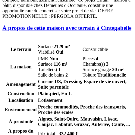
bâtir, disponible chez Demeures d'Occitanie, constitue une
opportunité rare de concrétiser votre projet de vie. OFFRE
PROMOTIONNELLE : PERGOLA OFFERTE.
À propos de cette maison avec terrain à Cintegabelle
Surface
2129 m²
Le terrain
Constructible
Viabilisé
Oui
PMR
Non
Pièces
4
Surface
116 m²
Chambre(s)
3
La maison
Toilette(s)
1
Surface garage
20 m²
Salle de bains
2
Toiture
Traditionnelle
Cuisine US, Dressing, Espace de vie ouvert,
Aménagement
Suite parentale
Construction
Plain-pied, En L
Localisation
Lotissement
Proche commodités, Proche des transports,
Environnement
Proche des écoles
Aignes,
Saint-Quirc,
Mauvaisin,
Lissac,
À proximité
Caujac,
Labatut,
Grazac,
Auterive,
Canté,
...
A propos du
Prix total :
332 400 €