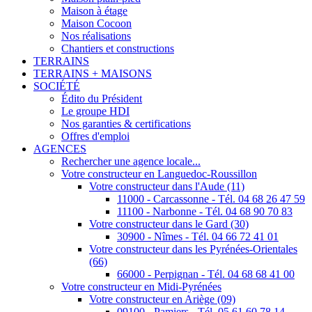
Maison à étage
Maison Cocoon
Nos réalisations
Chantiers et constructions
TERRAINS
TERRAINS + MAISONS
SOCIÉTÉ
Édito du Président
Le groupe HDI
Nos garanties & certifications
Offres d'emploi
AGENCES
Rechercher une agence locale...
Votre constructeur en Languedoc-Roussillon
Votre constructeur dans l'Aude (11)
11000 - Carcassonne - Tél. 04 68 26 47 59
11100 - Narbonne - Tél. 04 68 90 70 83
Votre constructeur dans le Gard (30)
30900 - Nîmes - Tél. 04 66 72 41 01
Votre constructeur dans les Pyrénées-Orientales
(66)
66000 - Perpignan - Tél. 04 68 68 41 00
Votre constructeur en Midi-Pyrénées
Votre constructeur en Ariège (09)
09100 - Pamiers - Tél. 05 61 60 78 14