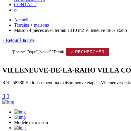
CONTACT
⌕
Accueil
Terrains + maisons
Maison 4 pièces avec terrain 1310 m2 Villeneuve-de-la-Raho
« Retour à la liste
⌕ RECHERCHER
VILLENEUVE-DE-LA-RAHO VILLA CO
Réf.: 58780
En lotissement ma maison neuve étage à Villeneuve-de-l


Modèle de maison