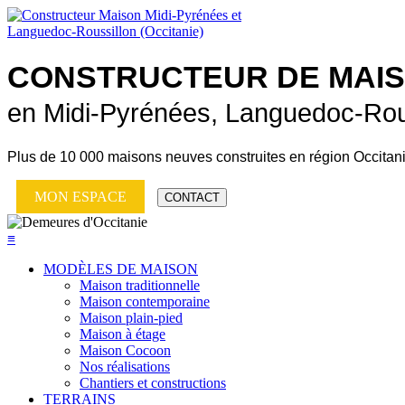
CONSTRUCTEUR DE
MAI
en Midi-Pyrénées, Languedoc-Rou
Plus de
10 000 maisons neuves
construites en région Occitan
MON ESPACE
CONTACT
≡
MODÈLES DE MAISON
Maison traditionnelle
Maison contemporaine
Maison plain-pied
Maison à étage
Maison Cocoon
Nos réalisations
Chantiers et constructions
TERRAINS