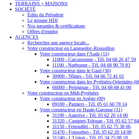
TERRAINS + MAISONS
SOCIÉTÉ
Édito du Président
Le groupe HDI
Nos garanties & certifications
Offres d'emploi
AGENCES
Rechercher une agence locale...
Votre constructeur en Languedoc-Roussillon
Votre constructeur dans l'Aude (11)
11000 - Carcassonne - Tél. 04 68 26 47 59
11100 - Narbonne - Tél. 04 68 90 70 83
Votre constructeur dans le Gard (30)
30900 - Nîmes - Tél. 04 66 72 41 01
Votre constructeur dans les Pyrénées-Orientales (6
66000 - Perpignan - Tél. 04 68 68 41 00
Votre constructeur en Midi-Pyrénées
Votre constructeur en Ariège (09)
09100 - Pamiers - Tél. 05 61 60 78 14
Votre constructeur en Haute-Garonne (31)
31190 - Auterive - Tél. 05 62 20 14 00
31320 - Castanet-Tolosan - Tél. 05 62 57 8
31150 - Fenouillet - Tél. 05 62 75 38 66
31470 - Fonsorbes - Tél. 05 62 20 14 00
31240 - L'Union - Tél. 05 34 25 08 18