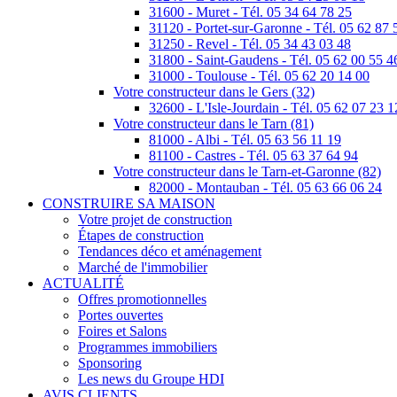
31600 - Muret - Tél. 05 34 64 78 25
31120 - Portet-sur-Garonne - Tél. 05 62 87 
31250 - Revel - Tél. 05 34 43 03 48
31800 - Saint-Gaudens - Tél. 05 62 00 55 4
31000 - Toulouse - Tél. 05 62 20 14 00
Votre constructeur dans le Gers (32)
32600 - L'Isle-Jourdain - Tél. 05 62 07 23 1
Votre constructeur dans le Tarn (81)
81000 - Albi - Tél. 05 63 56 11 19
81100 - Castres - Tél. 05 63 37 64 94
Votre constructeur dans le Tarn-et-Garonne (82)
82000 - Montauban - Tél. 05 63 66 06 24
CONSTRUIRE SA MAISON
Votre projet de construction
Étapes de construction
Tendances déco et aménagement
Marché de l'immobilier
ACTUALITÉ
Offres promotionnelles
Portes ouvertes
Foires et Salons
Programmes immobiliers
Sponsoring
Les news du Groupe HDI
AVIS CLIENTS