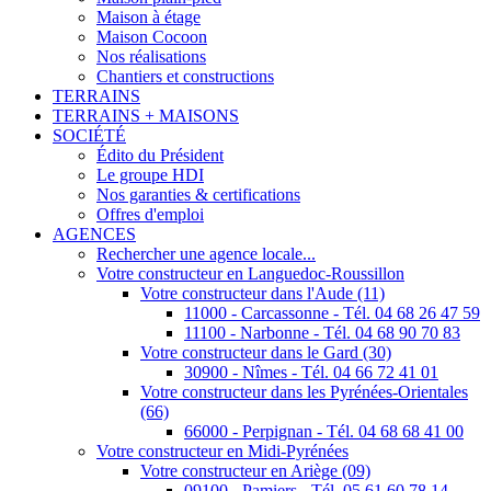
Maison à étage
Maison Cocoon
Nos réalisations
Chantiers et constructions
TERRAINS
TERRAINS + MAISONS
SOCIÉTÉ
Édito du Président
Le groupe HDI
Nos garanties & certifications
Offres d'emploi
AGENCES
Rechercher une agence locale...
Votre constructeur en Languedoc-Roussillon
Votre constructeur dans l'Aude (11)
11000 - Carcassonne - Tél. 04 68 26 47 59
11100 - Narbonne - Tél. 04 68 90 70 83
Votre constructeur dans le Gard (30)
30900 - Nîmes - Tél. 04 66 72 41 01
Votre constructeur dans les Pyrénées-Orientales
(66)
66000 - Perpignan - Tél. 04 68 68 41 00
Votre constructeur en Midi-Pyrénées
Votre constructeur en Ariège (09)
09100 - Pamiers - Tél. 05 61 60 78 14