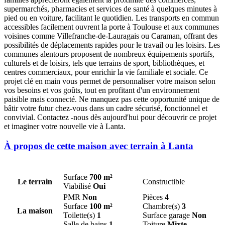
supermarchés, pharmacies et services de santé à quelques minutes à
pied ou en voiture, facilitant le quotidien. Les transports en commun
accessibles facilement ouvrent la porte à Toulouse et aux communes
voisines comme Villefranche-de-Lauragais ou Caraman, offrant des
possibilités de déplacements rapides pour le travail ou les loisirs. Les
communes alentours proposent de nombreux équipements sportifs,
culturels et de loisirs, tels que terrains de sport, bibliothèques, et
centres commerciaux, pour enrichir la vie familiale et sociale. Ce
projet clé en main vous permet de personnaliser votre maison selon
vos besoins et vos goûts, tout en profitant d'un environnement
paisible mais connecté. Ne manquez pas cette opportunité unique de
bâtir votre futur chez-vous dans un cadre sécurisé, fonctionnel et
convivial. Contactez -nous dès aujourd'hui pour découvrir ce projet
et imaginer votre nouvelle vie à Lanta.
À propos de cette maison avec terrain à Lanta
Surface
700 m²
Le terrain
Constructible
Viabilisé
Oui
PMR
Non
Pièces
4
Surface
100 m²
Chambre(s)
3
La maison
Toilette(s)
1
Surface garage
Non
Salle de bains
1
Toiture
Mixte