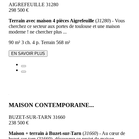
AIGREFEUILLE 31280
298 500 €
Terrain avec maison 4 pièces Aigrefeuille
(
31280
) - Vous
cherchez ce secteur aux portes de toulouse et une maison
moderne ! ne chercher plus ...
90 m²
3 ch.
4 p.
Terrain 568 m²
EN SAVOIR PLUS
MAISON CONTEMPORAINE...
BUZET-SUR-TARN 31660
238 500 €
Maison + terrain à Buzet-sur-Tarn
(
31660
) - Au cœur de
buzet-sur-tarn (31660), découvrez ce projet de maison