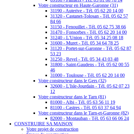
Votre constructeur en Haute-Garonne (31)
31190 - Auterive - Tél. 05 62 20 14 00
31320 - Castanet-Tolosan - Tél. 05 62 57
84 66
31150 - Fenouillet - Tél. 05 62 75 38 66
31470 - Fonsorbes - Tél. 05 62 20 14 00
31240 - L'Union - Tél. 05 34 25 08 18
31600 - Muret - Tél. 05 34 64 78 25
31120 - Portet-sur-Garonne - Tél. 05 62 87
53 23
31250 - Revel - Tél. 05 34 43 03 48
31800 - Saint-Gaudens - Tél. 05 62 00 55
46
31000 - Toulouse - Tél. 05 62 20 14 00
Votre constructeur dans le Gers (32)
32600 - L'Isle-Jourdain - Tél. 05 62 07 23
12
Votre constructeur dans le Tarn (81)
81000 - Albi - Tél. 05 63 56 11 19
81100 - Castres - Tél. 05 63 37 64 94
Votre constructeur dans le Tarn-et-Garonne (82)
82000 - Montauban - Tél. 05 63 66 06 24
CONSTRUIRE SA MAISON
Votre projet de construction