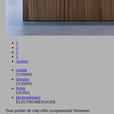
1
1
1
1
Activer
cuisine
CUISINE
dressing
CUISINE
living
LIVING
électroménager
ÉLECTROMÉNAGER
Pour profiter de cette offre exceptionnelle Demeures