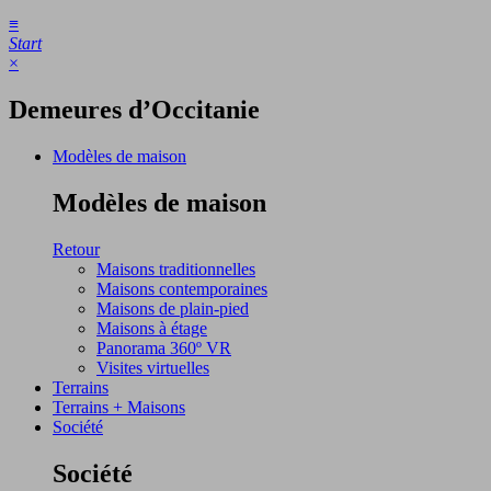
≡
Start
×︎
Demeures d’Occitanie
Modèles de maison
Modèles de maison
Retour
Maisons traditionnelles
Maisons contemporaines
Maisons de plain-pied
Maisons à étage
Panorama 360º VR
Visites virtuelles
Terrains
Terrains + Maisons
Société
Société