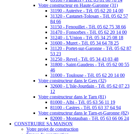
Votre constructeur en Haute-Garonne (31)
31190 - Auterive - Tél. 05 62 20 14 00
31320 - Castanet-Tolosan - Tél. 05 62 57
84 66
31150 - Fenouillet - Tél. 05 62 75 38 66
31470 - Fonsorbes - Tél. 05 62 20 14 00
31240 - L'Union - Tél. 05 34 25 08 18
31600 - Muret - Tél. 05 34 64 78 25
31120 - Portet-sur-Garonne - Tél. 05 62 87
53 23
31250 - Revel - Tél. 05 34 43 03 48
31800 - Saint-Gaudens - Tél. 05 62 00 55
46
31000 - Toulouse - Tél. 05 62 20 14 00
Votre constructeur dans le Gers (32)
32600 - L'Isle-Jourdain - Tél. 05 62 07 23
12
Votre constructeur dans le Tarn (81)
81000 - Albi - Tél. 05 63 56 11 19
81100 - Castres - Tél. 05 63 37 64 94
Votre constructeur dans le Tarn-et-Garonne (82)
82000 - Montauban - Tél. 05 63 66 06 24
CONSTRUIRE SA MAISON
Votre projet de construction