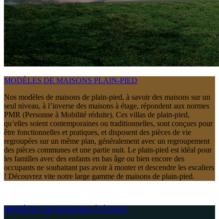
MODÈLES DE MAISONS PLAIN-PIED
Nos modèles de maisons de plain-pied, à savoir des maisons sur un
seul niveau, à l’inverse des maisons à étage, répondent aux normes
PMR (Personne à Mobilité réduite). Ces villas de plain-pied,
qu’elles soient contemporaines ou traditionnelles, sont conçues pour
être fonctionnelles et pratiques, et disposent des pièces de vie
regroupées sur un même plan, généralement avec un regroupement
des pièces communes et une partie nuit. Le plain-pied est idéal pour
les familles avec des enfants en bas âge ou bien encore des
occupants ne souhaitant pas avoir à monter et descendre les escaliers
! Découvrez vite notre large gamme de maisons de plain-pied.
MODÈLES DE MAISONS À ÉTAGE