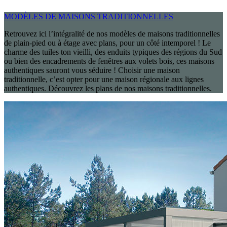
MODÈLES DE MAISONS TRADITIONNELLES
Retrouvez ici l’intégralité de nos modèles de maisons traditionnelles
de plain-pied ou à étage avec plans, pour un côté intemporel ! Le
charme des tuiles ton vieilli, des enduits typiques des régions du Sud
ou bien des encadrements de fenêtres aux volets bois, ces maisons
authentiques sauront vous séduire ! Choisir une maison
traditionnelle, c’est opter pour une maison régionale aux lignes
authentiques. Découvrez les plans de nos maisons traditionnelles.