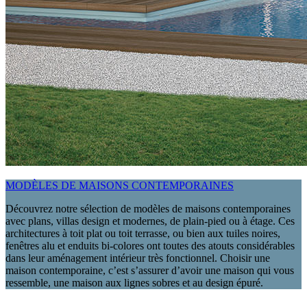
MODÈLES DE MAISONS CONTEMPORAINES
Découvrez notre sélection de modèles de maisons contemporaines
avec plans, villas design et modernes, de plain-pied ou à étage. Ces
architectures à toit plat ou toit terrasse, ou bien aux tuiles noires,
fenêtres alu et enduits bi-colores ont toutes des atouts considérables
dans leur aménagement intérieur très fonctionnel. Choisir une
maison contemporaine, c’est s’assurer d’avoir une maison qui vous
ressemble, une maison aux lignes sobres et au design épuré.