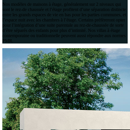
Nos modèles de maisons à étage, généralement sur 2 niveaux qui
sont le rez-de chaussée et l’étage profitent d’une séparation distincte
entre les grands espaces de vie en bas pour les parties communes, et
l’espace nuit avec les chambres à l’étage. Certains préfèreront opter
pour l’intégration d’une suite parentale au rez-de-chaussée de sorte
d’être séparés des enfants pour plus d’intimité. Nos villas à étage
contemporaine ou traditionnelle peuvent aussi répondre aux normes
PMR.