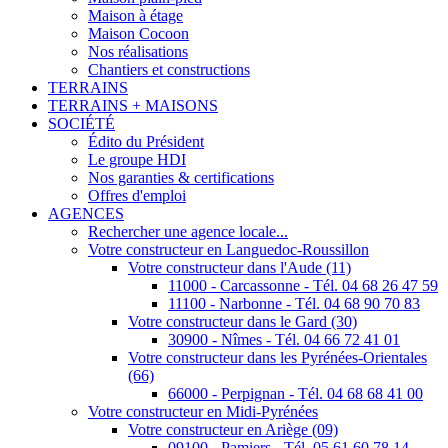
Maison à étage
Maison Cocoon
Nos réalisations
Chantiers et constructions
TERRAINS
TERRAINS + MAISONS
SOCIÉTÉ
Édito du Président
Le groupe HDI
Nos garanties & certifications
Offres d'emploi
AGENCES
Rechercher une agence locale...
Votre constructeur en Languedoc-Roussillon
Votre constructeur dans l'Aude (11)
11000 - Carcassonne - Tél. 04 68 26 47 59
11100 - Narbonne - Tél. 04 68 90 70 83
Votre constructeur dans le Gard (30)
30900 - Nîmes - Tél. 04 66 72 41 01
Votre constructeur dans les Pyrénées-Orientales
(66)
66000 - Perpignan - Tél. 04 68 68 41 00
Votre constructeur en Midi-Pyrénées
Votre constructeur en Ariège (09)
09100 - Pamiers - Tél. 05 61 60 78 14