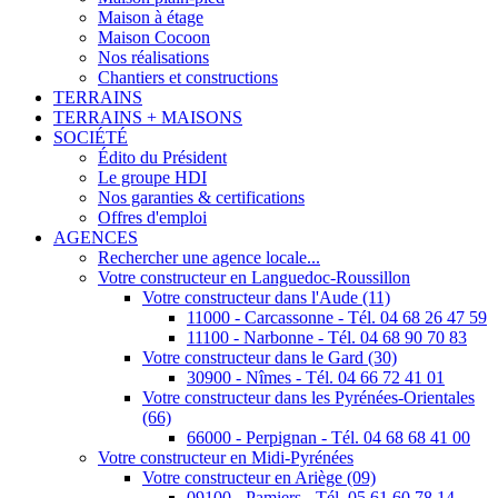
Maison à étage
Maison Cocoon
Nos réalisations
Chantiers et constructions
TERRAINS
TERRAINS + MAISONS
SOCIÉTÉ
Édito du Président
Le groupe HDI
Nos garanties & certifications
Offres d'emploi
AGENCES
Rechercher une agence locale...
Votre constructeur en Languedoc-Roussillon
Votre constructeur dans l'Aude (11)
11000 - Carcassonne - Tél. 04 68 26 47 59
11100 - Narbonne - Tél. 04 68 90 70 83
Votre constructeur dans le Gard (30)
30900 - Nîmes - Tél. 04 66 72 41 01
Votre constructeur dans les Pyrénées-Orientales
(66)
66000 - Perpignan - Tél. 04 68 68 41 00
Votre constructeur en Midi-Pyrénées
Votre constructeur en Ariège (09)
09100 - Pamiers - Tél. 05 61 60 78 14