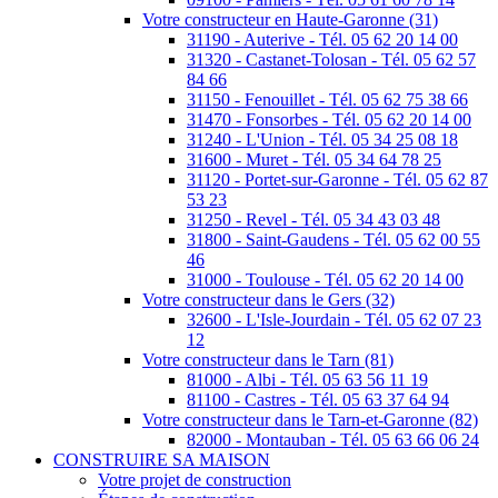
Votre constructeur en Haute-Garonne (31)
31190 - Auterive - Tél. 05 62 20 14 00
31320 - Castanet-Tolosan - Tél. 05 62 57
84 66
31150 - Fenouillet - Tél. 05 62 75 38 66
31470 - Fonsorbes - Tél. 05 62 20 14 00
31240 - L'Union - Tél. 05 34 25 08 18
31600 - Muret - Tél. 05 34 64 78 25
31120 - Portet-sur-Garonne - Tél. 05 62 87
53 23
31250 - Revel - Tél. 05 34 43 03 48
31800 - Saint-Gaudens - Tél. 05 62 00 55
46
31000 - Toulouse - Tél. 05 62 20 14 00
Votre constructeur dans le Gers (32)
32600 - L'Isle-Jourdain - Tél. 05 62 07 23
12
Votre constructeur dans le Tarn (81)
81000 - Albi - Tél. 05 63 56 11 19
81100 - Castres - Tél. 05 63 37 64 94
Votre constructeur dans le Tarn-et-Garonne (82)
82000 - Montauban - Tél. 05 63 66 06 24
CONSTRUIRE SA MAISON
Votre projet de construction