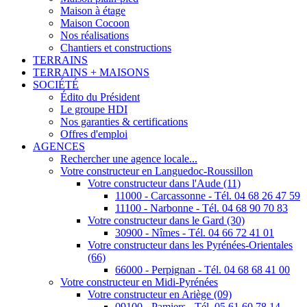
Maison à étage
Maison Cocoon
Nos réalisations
Chantiers et constructions
TERRAINS
TERRAINS + MAISONS
SOCIÉTÉ
Édito du Président
Le groupe HDI
Nos garanties & certifications
Offres d'emploi
AGENCES
Rechercher une agence locale...
Votre constructeur en Languedoc-Roussillon
Votre constructeur dans l'Aude (11)
11000 - Carcassonne - Tél. 04 68 26 47 59
11100 - Narbonne - Tél. 04 68 90 70 83
Votre constructeur dans le Gard (30)
30900 - Nîmes - Tél. 04 66 72 41 01
Votre constructeur dans les Pyrénées-Orientales
(66)
66000 - Perpignan - Tél. 04 68 68 41 00
Votre constructeur en Midi-Pyrénées
Votre constructeur en Ariège (09)
09100 - Pamiers - Tél. 05 61 60 78 14