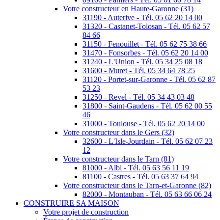
Votre constructeur en Haute-Garonne (31)
31190 - Auterive - Tél. 05 62 20 14 00
31320 - Castanet-Tolosan - Tél. 05 62 57
84 66
31150 - Fenouillet - Tél. 05 62 75 38 66
31470 - Fonsorbes - Tél. 05 62 20 14 00
31240 - L'Union - Tél. 05 34 25 08 18
31600 - Muret - Tél. 05 34 64 78 25
31120 - Portet-sur-Garonne - Tél. 05 62 87
53 23
31250 - Revel - Tél. 05 34 43 03 48
31800 - Saint-Gaudens - Tél. 05 62 00 55
46
31000 - Toulouse - Tél. 05 62 20 14 00
Votre constructeur dans le Gers (32)
32600 - L'Isle-Jourdain - Tél. 05 62 07 23
12
Votre constructeur dans le Tarn (81)
81000 - Albi - Tél. 05 63 56 11 19
81100 - Castres - Tél. 05 63 37 64 94
Votre constructeur dans le Tarn-et-Garonne (82)
82000 - Montauban - Tél. 05 63 66 06 24
CONSTRUIRE SA MAISON
Votre projet de construction