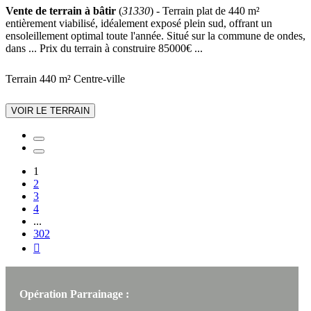
Vente de terrain à bâtir
(
31330
) - Terrain plat de 440 m²
entièrement viabilisé, idéalement exposé plein sud, offrant un
ensoleillement optimal toute l'année. Situé sur la commune de ondes,
dans ... Prix du terrain à construire 85000€ ...
Terrain 440 m²
Centre-ville
VOIR LE TERRAIN
1
2
3
4
...
302

Opération Parrainage :