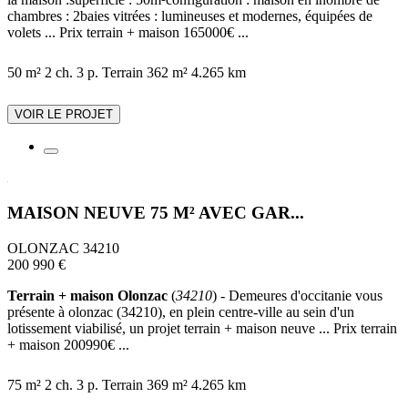
chambres : 2baies vitrées : lumineuses et modernes, équipées de
volets ... Prix terrain + maison 165000€ ...
50 m²
2 ch.
3 p.
Terrain 362 m²
4.265 km
VOIR LE PROJET
MAISON NEUVE 75 M² AVEC GAR...
OLONZAC 34210
200 990 €
Terrain + maison Olonzac
(
34210
) - Demeures d'occitanie vous
présente à olonzac (34210), en plein centre-ville au sein d'un
lotissement viabilisé, un projet terrain + maison neuve ... Prix terrain
+ maison 200990€ ...
75 m²
2 ch.
3 p.
Terrain 369 m²
4.265 km