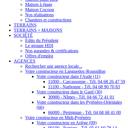
Maison à étage
Maison Cocoon
Nos réalisations
Chantiers et constructions
TERRAINS
TERRAINS + MAISONS
SOCIÉTÉ
Édito du Président
Le groupe HDI
Nos garanties & certifications
Offres d'emploi
AGENCES
Rechercher une agence locale...
Votre constructeur en Languedoc-Roussillon
Votre constructeur dans l'Aude (11)
11000 - Carcassonne - Tél. 04 68 26 47 59
11100 - Narbonne - Tél. 04 68 90 70 83
Votre constructeur dans le Gard (30)
30900 - Nîmes - Tél. 04 66 72 41 01
Votre constructeur dans les Pyrénées-Orientales
(66)
66000 - Perpignan - Tél. 04 68 68 41 00
Votre constructeur en Midi-Pyrénées
Votre constructeur en Ariège (09)
09100 - Pamiers - Tél. 05 61 60 78 14