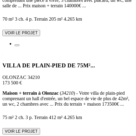
comprenant une pièce à vivre, 3 chambres avec placard, un wc, une
salle de ... Prix maison + terrain 140000€ ...
70 m²
3 ch.
4 p.
Terrain 205 m²
4.265 km
VOIR LE PROJET
VILLA DE PLAIN-PIED DE 75M²...
OLONZAC 34210
173 500 €
Maison + terrain à Olonzac
(
34210
) - Votre villa de plain-pied
comprenant un hall d'entrée, un bel espace de vie de plus de 42m²,
un wc, 2 chambres avec ... Prix du terrain + maison 173500€ ...
75 m²
2 ch.
3 p.
Terrain 412 m²
4.265 km
VOIR LE PROJET