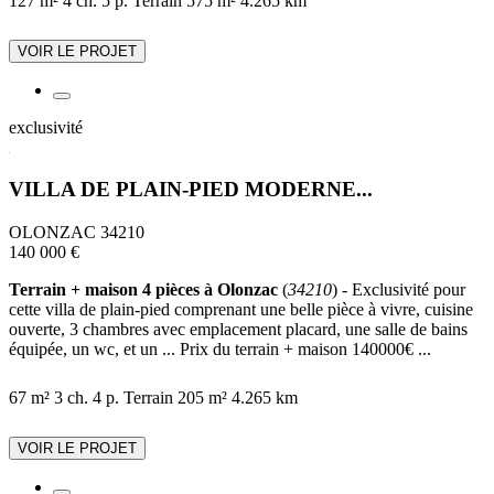
127 m²
4 ch.
5 p.
Terrain 575 m²
4.265 km
VOIR LE PROJET
exclusivité
VILLA DE PLAIN-PIED MODERNE...
OLONZAC 34210
140 000 €
Terrain + maison 4 pièces à Olonzac
(
34210
) - Exclusivité pour
cette villa de plain-pied comprenant une belle pièce à vivre, cuisine
ouverte, 3 chambres avec emplacement placard, une salle de bains
équipée, un wc, et un ... Prix du terrain + maison 140000€ ...
67 m²
3 ch.
4 p.
Terrain 205 m²
4.265 km
VOIR LE PROJET