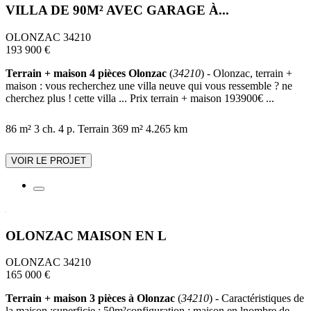
VILLA DE 90M² AVEC GARAGE À...
OLONZAC 34210
193 900 €
Terrain + maison 4 pièces Olonzac
(
34210
) - Olonzac, terrain +
maison : vous recherchez une villa neuve qui vous ressemble ? ne
cherchez plus ! cette villa ... Prix terrain + maison 193900€ ...
86 m²
3 ch.
4 p.
Terrain 369 m²
4.265 km
VOIR LE PROJET
OLONZAC MAISON EN L
OLONZAC 34210
165 000 €
Terrain + maison 3 pièces à Olonzac
(
34210
) - Caractéristiques de
la maison :superficie : 50m²configuration : maison en lnombre de