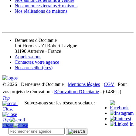
Nos annonces terrains à vendre
Nos annonces terrains + maisons
Nos réalisations de maisons
CONTACT
Demeures d'Occitanie
Lot Hermes - ZI Robert Lavigne
31190 Auterive - France
Appelez-nous
Contactez votre agence
Nos conseiller(ères)
© 2026 - Demeures d’Occitanie -
Mentions légales
-
CGV
| Pour
vos projets de rénovation :
Rénovation d'Occitanie
- (0.486 s.)
Top
Suivez-nous sur les réseaux sociaux :
Close
Top
Close