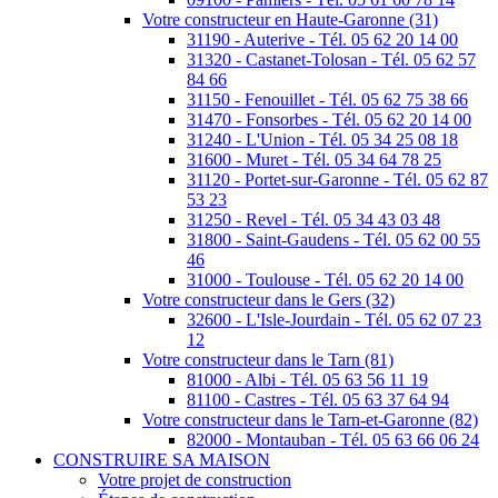
Votre constructeur en Haute-Garonne (31)
31190 - Auterive - Tél. 05 62 20 14 00
31320 - Castanet-Tolosan - Tél. 05 62 57
84 66
31150 - Fenouillet - Tél. 05 62 75 38 66
31470 - Fonsorbes - Tél. 05 62 20 14 00
31240 - L'Union - Tél. 05 34 25 08 18
31600 - Muret - Tél. 05 34 64 78 25
31120 - Portet-sur-Garonne - Tél. 05 62 87
53 23
31250 - Revel - Tél. 05 34 43 03 48
31800 - Saint-Gaudens - Tél. 05 62 00 55
46
31000 - Toulouse - Tél. 05 62 20 14 00
Votre constructeur dans le Gers (32)
32600 - L'Isle-Jourdain - Tél. 05 62 07 23
12
Votre constructeur dans le Tarn (81)
81000 - Albi - Tél. 05 63 56 11 19
81100 - Castres - Tél. 05 63 37 64 94
Votre constructeur dans le Tarn-et-Garonne (82)
82000 - Montauban - Tél. 05 63 66 06 24
CONSTRUIRE SA MAISON
Votre projet de construction