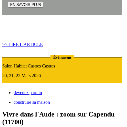
EN SAVOIR PLUS
Article construire sa maison :
Quand recourir au Prêt Relais ?
>> LIRE L'ARTICLE
Événement
Salon Habitat Castres Castres
20, 21, 22 Mars 2026
devenez parrain
construire sa maison
Vivre dans l'Aude : zoom sur Capendu
(11700)