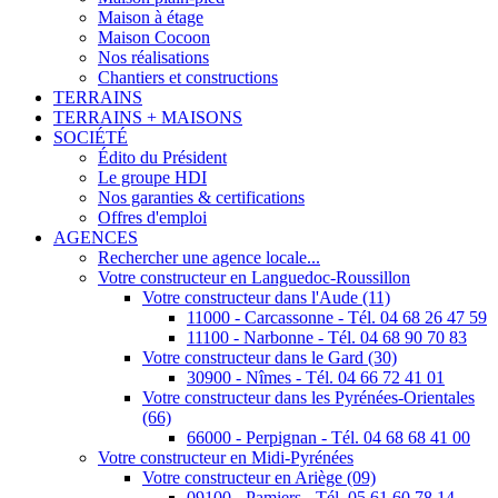
Maison à étage
Maison Cocoon
Nos réalisations
Chantiers et constructions
TERRAINS
TERRAINS + MAISONS
SOCIÉTÉ
Édito du Président
Le groupe HDI
Nos garanties & certifications
Offres d'emploi
AGENCES
Rechercher une agence locale...
Votre constructeur en Languedoc-Roussillon
Votre constructeur dans l'Aude (11)
11000 - Carcassonne - Tél. 04 68 26 47 59
11100 - Narbonne - Tél. 04 68 90 70 83
Votre constructeur dans le Gard (30)
30900 - Nîmes - Tél. 04 66 72 41 01
Votre constructeur dans les Pyrénées-Orientales
(66)
66000 - Perpignan - Tél. 04 68 68 41 00
Votre constructeur en Midi-Pyrénées
Votre constructeur en Ariège (09)
09100 - Pamiers - Tél. 05 61 60 78 14