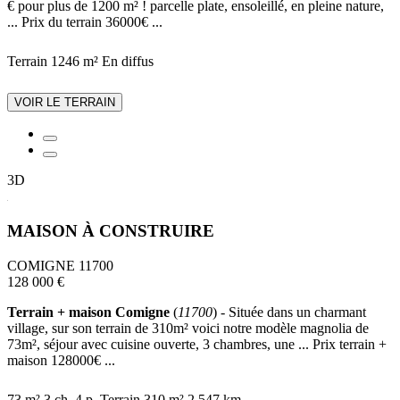
€ pour plus de 1200 m² ! parcelle plate, ensoleillé, en pleine nature,
... Prix du terrain 36000€ ...
Terrain 1246 m²
En diffus
VOIR LE TERRAIN
3D
MAISON À CONSTRUIRE
COMIGNE 11700
128 000 €
Terrain + maison Comigne
(
11700
) - Située dans un charmant
village, sur son terrain de 310m² voici notre modèle magnolia de
73m², séjour avec cuisine ouverte, 3 chambres, une ... Prix terrain +
maison 128000€ ...
73 m²
3 ch.
4 p.
Terrain 310 m²
2.547 km