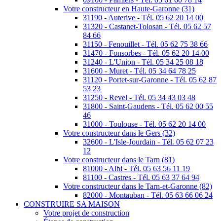
Votre constructeur en Haute-Garonne (31)
31190 - Auterive - Tél. 05 62 20 14 00
31320 - Castanet-Tolosan - Tél. 05 62 57
84 66
31150 - Fenouillet - Tél. 05 62 75 38 66
31470 - Fonsorbes - Tél. 05 62 20 14 00
31240 - L'Union - Tél. 05 34 25 08 18
31600 - Muret - Tél. 05 34 64 78 25
31120 - Portet-sur-Garonne - Tél. 05 62 87
53 23
31250 - Revel - Tél. 05 34 43 03 48
31800 - Saint-Gaudens - Tél. 05 62 00 55
46
31000 - Toulouse - Tél. 05 62 20 14 00
Votre constructeur dans le Gers (32)
32600 - L'Isle-Jourdain - Tél. 05 62 07 23
12
Votre constructeur dans le Tarn (81)
81000 - Albi - Tél. 05 63 56 11 19
81100 - Castres - Tél. 05 63 37 64 94
Votre constructeur dans le Tarn-et-Garonne (82)
82000 - Montauban - Tél. 05 63 66 06 24
CONSTRUIRE SA MAISON
Votre projet de construction