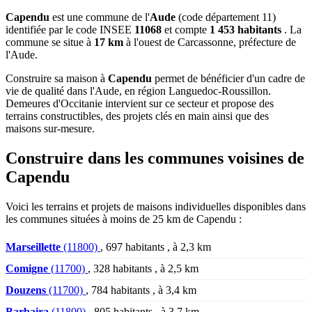
Capendu
est une commune de l'
Aude
(code département 11)
identifiée par le code INSEE
11068
et compte
1 453 habitants
. La
commune se situe à
17 km
à l'ouest de Carcassonne, préfecture de
l'Aude.
Construire sa maison à
Capendu
permet de bénéficier d'un cadre de
vie de qualité dans l'Aude, en région Languedoc-Roussillon.
Demeures d'Occitanie intervient sur ce secteur et propose des
terrains constructibles, des projets clés en main ainsi que des
maisons sur-mesure.
Construire dans les communes voisines de
Capendu
Voici les terrains et projets de maisons individuelles disponibles dans
les communes situées à moins de 25 km de Capendu :
Marseillette
(11800)
, 697 habitants , à 2,3 km
Comigne
(11700)
, 328 habitants , à 2,5 km
Douzens
(11700)
, 784 habitants , à 3,4 km
Barbaira
(11800)
, 805 habitants , à 3,7 km