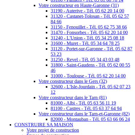
Votre constructeur en Haute-Garonne (31)
31190 - Auterive - Tél. 05 62 20 14 00
31320 - Castanet-Tolosan - Tél. 05 62 57
84 66
31150 - Fenouillet - Tél. 05 62 75 38 66
31470 - Fonsorbes - Tél. 05 62 20 14 00
31240 - L'Union - Tél. 05 34 25 08 18
31600 - Muret - Tél. 05 34 64 78 25
31120 - Portet-sur-Garonne - Tél. 05 62 87
53 23
31250 - Revel - Tél. 05 34 43 03 48
31800 - Saint-Gaudens - Tél. 05 62 00 55
46
31000 - Toulouse - Tél. 05 62 20 14 00
Votre constructeur dans le Gers (32)
32600 - L'Isle-Jourdain - Tél. 05 62 07 23
12
Votre constructeur dans le Tarn (81)
81000 - Albi - Tél. 05 63 56 11 19
81100 - Castres - Tél. 05 63 37 64 94
Votre constructeur dans le Tarn-et-Garonne (82)
82000 - Montauban - Tél. 05 63 66 06 24
CONSTRUIRE SA MAISON
Votre projet de construction