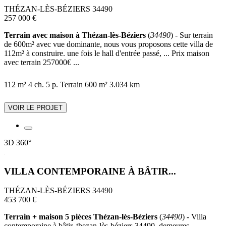
THÉZAN-LÈS-BÉZIERS 34490
257 000 €
Terrain avec maison à Thézan-lès-Béziers
(
34490
) - Sur terrain
de 600m² avec vue dominante, nous vous proposons cette villa de
112m² à construire. une fois le hall d'entrée passé, ... Prix maison
avec terrain 257000€ ...
112 m²
4 ch.
5 p.
Terrain 600 m²
3.034 km
VOIR LE PROJET
3D
360°
VILLA CONTEMPORAINE À BÂTIR...
THÉZAN-LÈS-BÉZIERS 34490
453 700 €
Terrain + maison 5 pièces Thézan-lès-Béziers
(
34490
) - Villa
contemporaine à bâtir, thezan-lès-béziers 34490. demeures