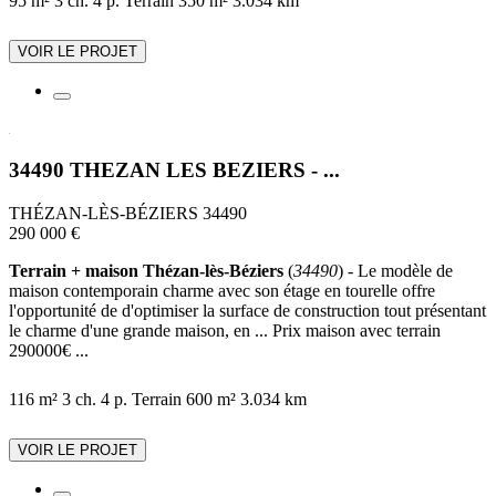
95 m²
3 ch.
4 p.
Terrain 350 m²
3.034 km
VOIR LE PROJET
34490 THEZAN LES BEZIERS - ...
THÉZAN-LÈS-BÉZIERS 34490
290 000 €
Terrain + maison Thézan-lès-Béziers
(
34490
) - Le modèle de
maison contemporain charme avec son étage en tourelle offre
l'opportunité de d'optimiser la surface de construction tout présentant
le charme d'une grande maison, en ... Prix maison avec terrain
290000€ ...
116 m²
3 ch.
4 p.
Terrain 600 m²
3.034 km
VOIR LE PROJET