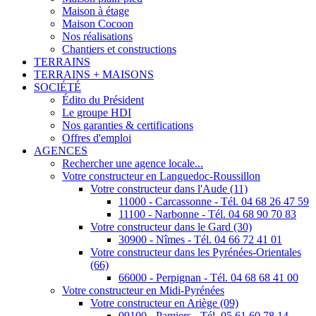
Maison à étage
Maison Cocoon
Nos réalisations
Chantiers et constructions
TERRAINS
TERRAINS + MAISONS
SOCIÉTÉ
Édito du Président
Le groupe HDI
Nos garanties & certifications
Offres d'emploi
AGENCES
Rechercher une agence locale...
Votre constructeur en Languedoc-Roussillon
Votre constructeur dans l'Aude (11)
11000 - Carcassonne - Tél. 04 68 26 47 59
11100 - Narbonne - Tél. 04 68 90 70 83
Votre constructeur dans le Gard (30)
30900 - Nîmes - Tél. 04 66 72 41 01
Votre constructeur dans les Pyrénées-Orientales
(66)
66000 - Perpignan - Tél. 04 68 68 41 00
Votre constructeur en Midi-Pyrénées
Votre constructeur en Ariège (09)
09100 - Pamiers - Tél. 05 61 60 78 14