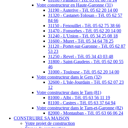
Votre constructeur en Haute-Garonne (31)
31190 - Auterive - Tél. 05 62 20 14 00
31320 - Castanet-Tolosan - Tél. 05 62 57
84 66
31150 - Fenouillet - Tél. 05 62 75 38 66
31470 - Fonsorbes - Tél. 05 62 20 14 00
31240 - L'Union - Tél. 05 34 25 08 18
31600 - Muret - Tél. 05 34 64 78 25
31120 - Portet-sur-Garonne - Tél. 05 62 87
53 23
31250 - Revel - Tél. 05 34 43 03 48
31800 - Saint-Gaudens - Tél. 05 62 00 55
46
31000 - Toulouse - Tél. 05 62 20 14 00
Votre constructeur dans le Gers (32)
32600 - L'Isle-Jourdain - Tél. 05 62 07 23
12
Votre constructeur dans le Tarn (81)
81000 - Albi - Tél. 05 63 56 11 19
81100 - Castres - Tél. 05 63 37 64 94
Votre constructeur dans le Tarn-et-Garonne (82)
82000 - Montauban - Tél. 05 63 66 06 24
CONSTRUIRE SA MAISON
Votre projet de construction