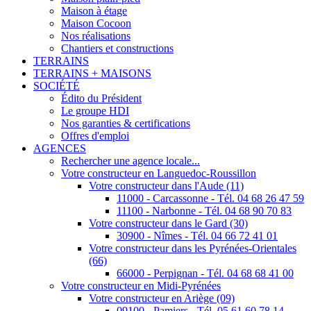
Maison à étage
Maison Cocoon
Nos réalisations
Chantiers et constructions
TERRAINS
TERRAINS + MAISONS
SOCIÉTÉ
Édito du Président
Le groupe HDI
Nos garanties & certifications
Offres d'emploi
AGENCES
Rechercher une agence locale...
Votre constructeur en Languedoc-Roussillon
Votre constructeur dans l'Aude (11)
11000 - Carcassonne - Tél. 04 68 26 47 59
11100 - Narbonne - Tél. 04 68 90 70 83
Votre constructeur dans le Gard (30)
30900 - Nîmes - Tél. 04 66 72 41 01
Votre constructeur dans les Pyrénées-Orientales
(66)
66000 - Perpignan - Tél. 04 68 68 41 00
Votre constructeur en Midi-Pyrénées
Votre constructeur en Ariège (09)
09100 - Pamiers - Tél. 05 61 60 78 14