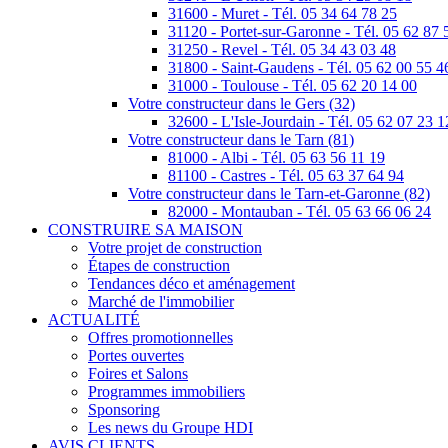
31600 - Muret - Tél. 05 34 64 78 25
31120 - Portet-sur-Garonne - Tél. 05 62 87 
31250 - Revel - Tél. 05 34 43 03 48
31800 - Saint-Gaudens - Tél. 05 62 00 55 4
31000 - Toulouse - Tél. 05 62 20 14 00
Votre constructeur dans le Gers (32)
32600 - L'Isle-Jourdain - Tél. 05 62 07 23 1
Votre constructeur dans le Tarn (81)
81000 - Albi - Tél. 05 63 56 11 19
81100 - Castres - Tél. 05 63 37 64 94
Votre constructeur dans le Tarn-et-Garonne (82)
82000 - Montauban - Tél. 05 63 66 06 24
CONSTRUIRE SA MAISON
Votre projet de construction
Étapes de construction
Tendances déco et aménagement
Marché de l'immobilier
ACTUALITÉ
Offres promotionnelles
Portes ouvertes
Foires et Salons
Programmes immobiliers
Sponsoring
Les news du Groupe HDI
AVIS CLIENTS