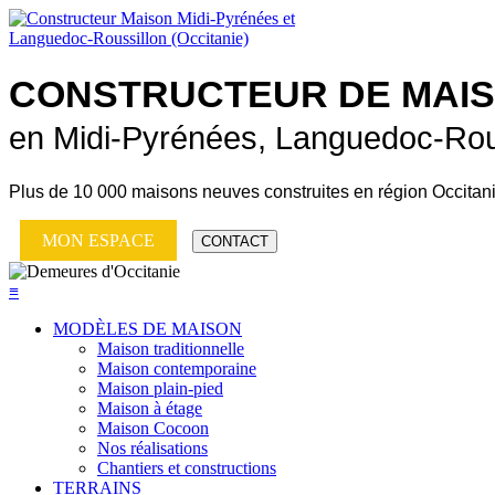
CONSTRUCTEUR DE
MAI
en Midi-Pyrénées, Languedoc-Rou
Plus de
10 000 maisons neuves
construites en région Occitan
MON ESPACE
CONTACT
≡
MODÈLES DE MAISON
Maison traditionnelle
Maison contemporaine
Maison plain-pied
Maison à étage
Maison Cocoon
Nos réalisations
Chantiers et constructions
TERRAINS