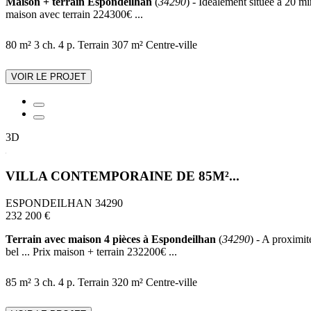
Maison + terrain Espondeilhan
(
34290
) - Idéalement située à 20 m
maison avec terrain 224300€ ...
80 m²
3 ch.
4 p.
Terrain 307 m²
Centre-ville
VOIR LE PROJET
3D
VILLA CONTEMPORAINE DE 85M²...
ESPONDEILHAN 34290
232 200 €
Terrain avec maison 4 pièces à Espondeilhan
(
34290
) - A proximit
bel ... Prix maison + terrain 232200€ ...
85 m²
3 ch.
4 p.
Terrain 320 m²
Centre-ville