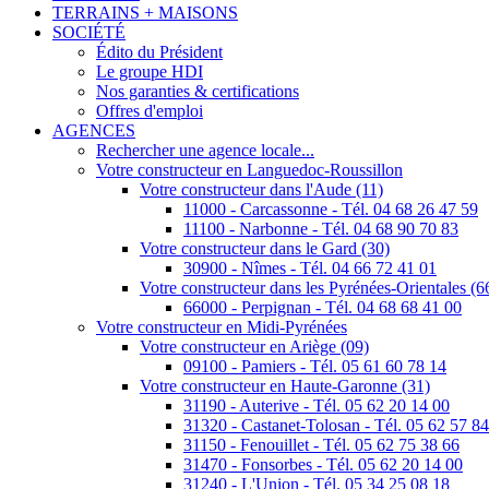
TERRAINS + MAISONS
SOCIÉTÉ
Édito du Président
Le groupe HDI
Nos garanties & certifications
Offres d'emploi
AGENCES
Rechercher une agence locale...
Votre constructeur en Languedoc-Roussillon
Votre constructeur dans l'Aude (11)
11000 - Carcassonne - Tél. 04 68 26 47 59
11100 - Narbonne - Tél. 04 68 90 70 83
Votre constructeur dans le Gard (30)
30900 - Nîmes - Tél. 04 66 72 41 01
Votre constructeur dans les Pyrénées-Orientales (6
66000 - Perpignan - Tél. 04 68 68 41 00
Votre constructeur en Midi-Pyrénées
Votre constructeur en Ariège (09)
09100 - Pamiers - Tél. 05 61 60 78 14
Votre constructeur en Haute-Garonne (31)
31190 - Auterive - Tél. 05 62 20 14 00
31320 - Castanet-Tolosan - Tél. 05 62 57 8
31150 - Fenouillet - Tél. 05 62 75 38 66
31470 - Fonsorbes - Tél. 05 62 20 14 00
31240 - L'Union - Tél. 05 34 25 08 18