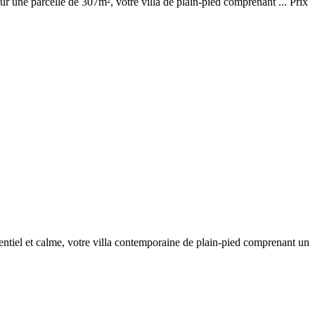
ur une parcelle de 307m², votre villa de plain-pied comprenant ... Prix
dentiel et calme, votre villa contemporaine de plain-pied comprenant un