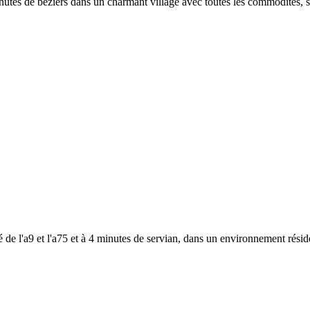
inutes de béziers dans un charmant village avec toutes les commodités, s
é de l'a9 et l'a75 et à 4 minutes de servian, dans un environnement rési