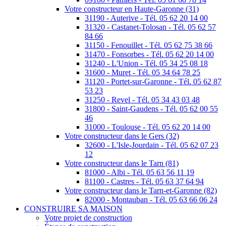
Votre constructeur en Haute-Garonne (31)
31190 - Auterive - Tél. 05 62 20 14 00
31320 - Castanet-Tolosan - Tél. 05 62 57
84 66
31150 - Fenouillet - Tél. 05 62 75 38 66
31470 - Fonsorbes - Tél. 05 62 20 14 00
31240 - L'Union - Tél. 05 34 25 08 18
31600 - Muret - Tél. 05 34 64 78 25
31120 - Portet-sur-Garonne - Tél. 05 62 87
53 23
31250 - Revel - Tél. 05 34 43 03 48
31800 - Saint-Gaudens - Tél. 05 62 00 55
46
31000 - Toulouse - Tél. 05 62 20 14 00
Votre constructeur dans le Gers (32)
32600 - L'Isle-Jourdain - Tél. 05 62 07 23
12
Votre constructeur dans le Tarn (81)
81000 - Albi - Tél. 05 63 56 11 19
81100 - Castres - Tél. 05 63 37 64 94
Votre constructeur dans le Tarn-et-Garonne (82)
82000 - Montauban - Tél. 05 63 66 06 24
CONSTRUIRE SA MAISON
Votre projet de construction