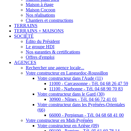
Maison à étage
Maison Cocoon
Nos réalisations
Chantiers et constructions
TERRAINS
TERRAINS + MAISONS
SOCIÉTÉ
Édito du Président
Le groupe HDI
Nos garanties & certifications
Offres d'emploi
AGENCES
Rechercher une agence locale...
Votre constructeur en Languedoc-Roussillon
Votre constructeur dans l'Aude (11)
11000 - Carcassonne - Tél. 04 68 26 47 59
11100 - Narbonne - Tél. 04 68 90 70 83
Votre constructeur dans le Gard (30)
30900 - Nîmes - Tél. 04 66 72 41 01
Votre constructeur dans les Pyrénées-Orientales
(66)
66000 - Perpignan - Tél. 04 68 68 41 00
Votre constructeur en Midi-Pyrénées
Votre constructeur en Ariège (09)
09100 - Pamiers - Tél. 05 61 60 78 14