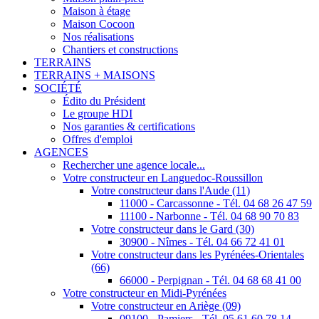
Maison à étage
Maison Cocoon
Nos réalisations
Chantiers et constructions
TERRAINS
TERRAINS + MAISONS
SOCIÉTÉ
Édito du Président
Le groupe HDI
Nos garanties & certifications
Offres d'emploi
AGENCES
Rechercher une agence locale...
Votre constructeur en Languedoc-Roussillon
Votre constructeur dans l'Aude (11)
11000 - Carcassonne - Tél. 04 68 26 47 59
11100 - Narbonne - Tél. 04 68 90 70 83
Votre constructeur dans le Gard (30)
30900 - Nîmes - Tél. 04 66 72 41 01
Votre constructeur dans les Pyrénées-Orientales
(66)
66000 - Perpignan - Tél. 04 68 68 41 00
Votre constructeur en Midi-Pyrénées
Votre constructeur en Ariège (09)
09100 - Pamiers - Tél. 05 61 60 78 14