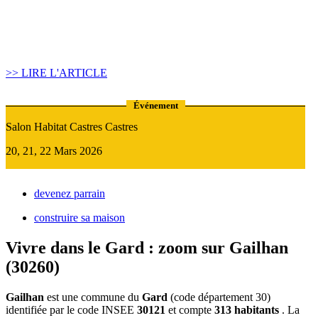
Article construire sa maison :
Quand recourir au Prêt Relais ?
>> LIRE L'ARTICLE
Événement
Salon Habitat Castres Castres
20, 21, 22 Mars 2026
devenez parrain
construire sa maison
Vivre dans le Gard : zoom sur Gailhan
(30260)
Gailhan
est une commune du
Gard
(code département 30)
identifiée par le code INSEE
30121
et compte
313 habitants
. La