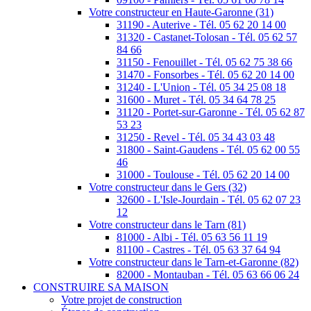
Votre constructeur en Haute-Garonne (31)
31190 - Auterive - Tél. 05 62 20 14 00
31320 - Castanet-Tolosan - Tél. 05 62 57
84 66
31150 - Fenouillet - Tél. 05 62 75 38 66
31470 - Fonsorbes - Tél. 05 62 20 14 00
31240 - L'Union - Tél. 05 34 25 08 18
31600 - Muret - Tél. 05 34 64 78 25
31120 - Portet-sur-Garonne - Tél. 05 62 87
53 23
31250 - Revel - Tél. 05 34 43 03 48
31800 - Saint-Gaudens - Tél. 05 62 00 55
46
31000 - Toulouse - Tél. 05 62 20 14 00
Votre constructeur dans le Gers (32)
32600 - L'Isle-Jourdain - Tél. 05 62 07 23
12
Votre constructeur dans le Tarn (81)
81000 - Albi - Tél. 05 63 56 11 19
81100 - Castres - Tél. 05 63 37 64 94
Votre constructeur dans le Tarn-et-Garonne (82)
82000 - Montauban - Tél. 05 63 66 06 24
CONSTRUIRE SA MAISON
Votre projet de construction