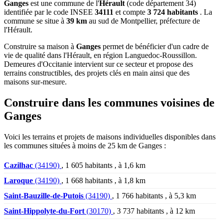
Ganges
est une commune de l'
Hérault
(code département 34)
identifiée par le code INSEE
34111
et compte
3 724 habitants
. La
commune se situe à
39 km
au sud de Montpellier, préfecture de
l'Hérault.
Construire sa maison à
Ganges
permet de bénéficier d'un cadre de
vie de qualité dans l'Hérault, en région Languedoc-Roussillon.
Demeures d'Occitanie intervient sur ce secteur et propose des
terrains constructibles, des projets clés en main ainsi que des
maisons sur-mesure.
Construire dans les communes voisines de
Ganges
Voici les terrains et projets de maisons individuelles disponibles dans
les communes situées à moins de 25 km de Ganges :
Cazilhac
(34190)
, 1 605 habitants , à 1,6 km
Laroque
(34190)
, 1 668 habitants , à 1,8 km
Saint-Bauzille-de-Putois
(34190)
, 1 766 habitants , à 5,3 km
Saint-Hippolyte-du-Fort
(30170)
, 3 737 habitants , à 12 km