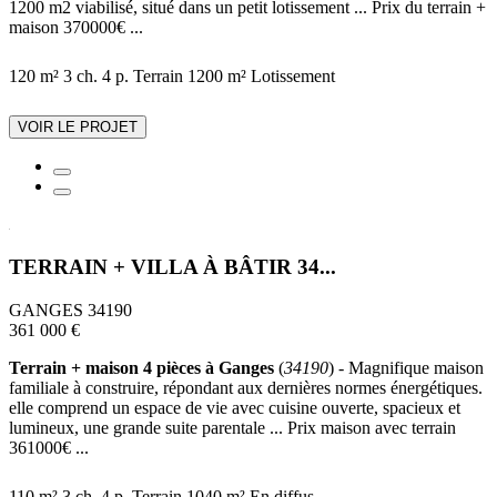
1200 m2 viabilisé, situé dans un petit lotissement ... Prix du terrain +
maison 370000€ ...
120 m²
3 ch.
4 p.
Terrain 1200 m²
Lotissement
VOIR LE PROJET
TERRAIN + VILLA À BÂTIR 34...
GANGES 34190
361 000 €
Terrain + maison 4 pièces à Ganges
(
34190
) - Magnifique maison
familiale à construire, répondant aux dernières normes énergétiques.
elle comprend un espace de vie avec cuisine ouverte, spacieux et
lumineux, une grande suite parentale ... Prix maison avec terrain
361000€ ...
110 m²
3 ch.
4 p.
Terrain 1040 m²
En diffus