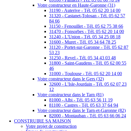
Votre constructeur en Haute-Garonne (31)
31190 - Auterive - Tél. 05 62 20 14 00
31320 - Castanet-Tolosan - Tél. 05 62 57
84 66
31150 - Fenouillet - Tél. 05 62 75 38 66
31470 - Fonsorbes - Tél. 05 62 20 14 00
31240 - L'Union - Tél. 05 34 25 08 18
31600 - Muret - Tél. 05 34 64 78 25
31120 - Portet-sur-Garonne - Tél. 05 62 87
53 23
31250 - Revel - Tél. 05 34 43 03 48
31800 - Saint-Gaudens - Tél. 05 62 00 55
46
31000 - Toulouse - Tél. 05 62 20 14 00
Votre constructeur dans le Gers (32)
32600 - L'Isle-Jourdain - Tél. 05 62 07 23
12
Votre constructeur dans le Tarn (81)
81000 - Albi - Tél. 05 63 56 11 19
81100 - Castres - Tél. 05 63 37 64 94
Votre constructeur dans le Tarn-et-Garonne (82)
82000 - Montauban - Tél. 05 63 66 06 24
CONSTRUIRE SA MAISON
Votre projet de construction