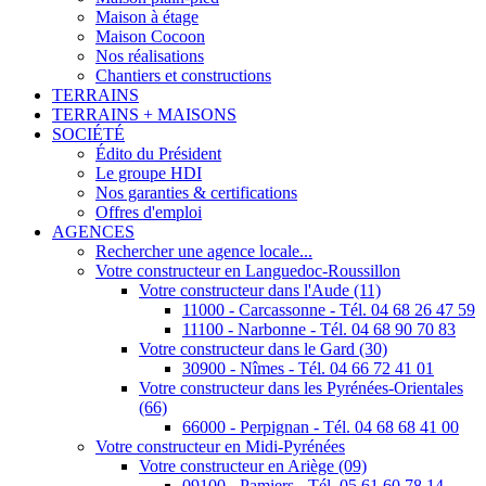
Maison à étage
Maison Cocoon
Nos réalisations
Chantiers et constructions
TERRAINS
TERRAINS + MAISONS
SOCIÉTÉ
Édito du Président
Le groupe HDI
Nos garanties & certifications
Offres d'emploi
AGENCES
Rechercher une agence locale...
Votre constructeur en Languedoc-Roussillon
Votre constructeur dans l'Aude (11)
11000 - Carcassonne - Tél. 04 68 26 47 59
11100 - Narbonne - Tél. 04 68 90 70 83
Votre constructeur dans le Gard (30)
30900 - Nîmes - Tél. 04 66 72 41 01
Votre constructeur dans les Pyrénées-Orientales
(66)
66000 - Perpignan - Tél. 04 68 68 41 00
Votre constructeur en Midi-Pyrénées
Votre constructeur en Ariège (09)
09100 - Pamiers - Tél. 05 61 60 78 14