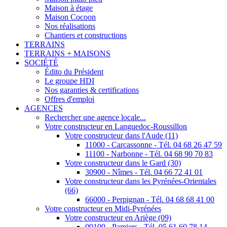
Maison à étage
Maison Cocoon
Nos réalisations
Chantiers et constructions
TERRAINS
TERRAINS + MAISONS
SOCIÉTÉ
Édito du Président
Le groupe HDI
Nos garanties & certifications
Offres d'emploi
AGENCES
Rechercher une agence locale...
Votre constructeur en Languedoc-Roussillon
Votre constructeur dans l'Aude (11)
11000 - Carcassonne - Tél. 04 68 26 47 59
11100 - Narbonne - Tél. 04 68 90 70 83
Votre constructeur dans le Gard (30)
30900 - Nîmes - Tél. 04 66 72 41 01
Votre constructeur dans les Pyrénées-Orientales
(66)
66000 - Perpignan - Tél. 04 68 68 41 00
Votre constructeur en Midi-Pyrénées
Votre constructeur en Ariège (09)
09100 - Pamiers - Tél. 05 61 60 78 14