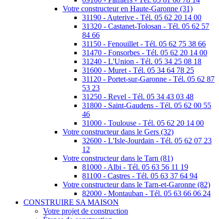
Votre constructeur en Haute-Garonne (31)
31190 - Auterive - Tél. 05 62 20 14 00
31320 - Castanet-Tolosan - Tél. 05 62 57
84 66
31150 - Fenouillet - Tél. 05 62 75 38 66
31470 - Fonsorbes - Tél. 05 62 20 14 00
31240 - L'Union - Tél. 05 34 25 08 18
31600 - Muret - Tél. 05 34 64 78 25
31120 - Portet-sur-Garonne - Tél. 05 62 87
53 23
31250 - Revel - Tél. 05 34 43 03 48
31800 - Saint-Gaudens - Tél. 05 62 00 55
46
31000 - Toulouse - Tél. 05 62 20 14 00
Votre constructeur dans le Gers (32)
32600 - L'Isle-Jourdain - Tél. 05 62 07 23
12
Votre constructeur dans le Tarn (81)
81000 - Albi - Tél. 05 63 56 11 19
81100 - Castres - Tél. 05 63 37 64 94
Votre constructeur dans le Tarn-et-Garonne (82)
82000 - Montauban - Tél. 05 63 66 06 24
CONSTRUIRE SA MAISON
Votre projet de construction