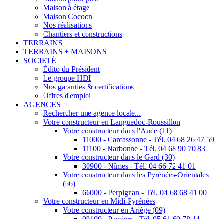
Maison à étage
Maison Cocoon
Nos réalisations
Chantiers et constructions
TERRAINS
TERRAINS + MAISONS
SOCIÉTÉ
Édito du Président
Le groupe HDI
Nos garanties & certifications
Offres d'emploi
AGENCES
Rechercher une agence locale...
Votre constructeur en Languedoc-Roussillon
Votre constructeur dans l'Aude (11)
11000 - Carcassonne - Tél. 04 68 26 47 59
11100 - Narbonne - Tél. 04 68 90 70 83
Votre constructeur dans le Gard (30)
30900 - Nîmes - Tél. 04 66 72 41 01
Votre constructeur dans les Pyrénées-Orientales
(66)
66000 - Perpignan - Tél. 04 68 68 41 00
Votre constructeur en Midi-Pyrénées
Votre constructeur en Ariège (09)
09100 - Pamiers - Tél. 05 61 60 78 14