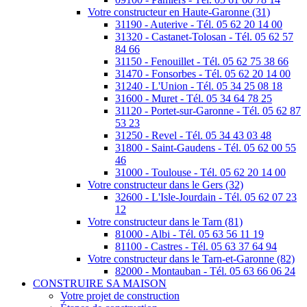
Votre constructeur en Haute-Garonne (31)
31190 - Auterive - Tél. 05 62 20 14 00
31320 - Castanet-Tolosan - Tél. 05 62 57
84 66
31150 - Fenouillet - Tél. 05 62 75 38 66
31470 - Fonsorbes - Tél. 05 62 20 14 00
31240 - L'Union - Tél. 05 34 25 08 18
31600 - Muret - Tél. 05 34 64 78 25
31120 - Portet-sur-Garonne - Tél. 05 62 87
53 23
31250 - Revel - Tél. 05 34 43 03 48
31800 - Saint-Gaudens - Tél. 05 62 00 55
46
31000 - Toulouse - Tél. 05 62 20 14 00
Votre constructeur dans le Gers (32)
32600 - L'Isle-Jourdain - Tél. 05 62 07 23
12
Votre constructeur dans le Tarn (81)
81000 - Albi - Tél. 05 63 56 11 19
81100 - Castres - Tél. 05 63 37 64 94
Votre constructeur dans le Tarn-et-Garonne (82)
82000 - Montauban - Tél. 05 63 66 06 24
CONSTRUIRE SA MAISON
Votre projet de construction