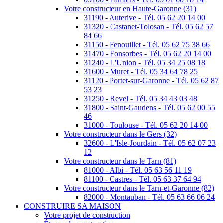
Votre constructeur en Haute-Garonne (31)
31190 - Auterive - Tél. 05 62 20 14 00
31320 - Castanet-Tolosan - Tél. 05 62 57
84 66
31150 - Fenouillet - Tél. 05 62 75 38 66
31470 - Fonsorbes - Tél. 05 62 20 14 00
31240 - L'Union - Tél. 05 34 25 08 18
31600 - Muret - Tél. 05 34 64 78 25
31120 - Portet-sur-Garonne - Tél. 05 62 87
53 23
31250 - Revel - Tél. 05 34 43 03 48
31800 - Saint-Gaudens - Tél. 05 62 00 55
46
31000 - Toulouse - Tél. 05 62 20 14 00
Votre constructeur dans le Gers (32)
32600 - L'Isle-Jourdain - Tél. 05 62 07 23
12
Votre constructeur dans le Tarn (81)
81000 - Albi - Tél. 05 63 56 11 19
81100 - Castres - Tél. 05 63 37 64 94
Votre constructeur dans le Tarn-et-Garonne (82)
82000 - Montauban - Tél. 05 63 66 06 24
CONSTRUIRE SA MAISON
Votre projet de construction