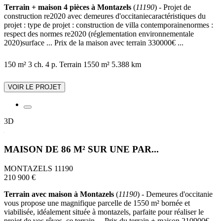
Terrain + maison 4 pièces à Montazels
(
11190
) - Projet de
construction re2020 avec demeures d'occitaniecaractéristiques du
projet : type de projet : construction de villa contemporainenormes :
respect des normes re2020 (réglementation environnementale
2020)surface ... Prix de la maison avec terrain 330000€ ...
150 m²
3 ch.
4 p.
Terrain 1550 m²
5.388 km
VOIR LE PROJET
3D
MAISON DE 86 M² SUR UNE PAR...
MONTAZELS 11190
210 900 €
Terrain avec maison à Montazels
(
11190
) - Demeures d'occitanie
vous propose une magnifique parcelle de 1550 m² bornée et
viabilisée, idéalement située à montazels, parfaite pour réaliser le
projet de vos rêves. ce terrain ... Prix du terrain + maison 210900€ ...