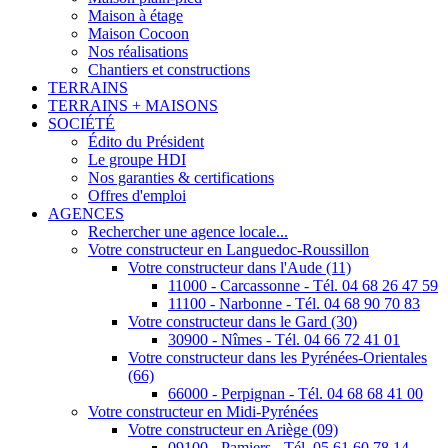
Maison à étage
Maison Cocoon
Nos réalisations
Chantiers et constructions
TERRAINS
TERRAINS + MAISONS
SOCIÉTÉ
Édito du Président
Le groupe HDI
Nos garanties & certifications
Offres d'emploi
AGENCES
Rechercher une agence locale...
Votre constructeur en Languedoc-Roussillon
Votre constructeur dans l'Aude (11)
11000 - Carcassonne - Tél. 04 68 26 47 59
11100 - Narbonne - Tél. 04 68 90 70 83
Votre constructeur dans le Gard (30)
30900 - Nîmes - Tél. 04 66 72 41 01
Votre constructeur dans les Pyrénées-Orientales
(66)
66000 - Perpignan - Tél. 04 68 68 41 00
Votre constructeur en Midi-Pyrénées
Votre constructeur en Ariège (09)
09100 - Pamiers - Tél. 05 61 60 78 14