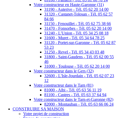
Votre constructeur en Haute-Garonne (31)
31190 - Auterive - Tél. 05 62 20 14 00
31320 - Castanet-Tolosan - Tél. 05 62 57
84 66
31150 - Fenouillet - Tél. 05 62 75 38 66
31470 - Fonsorbes - Tél. 05 62 20 14 00
31240 - L'Union - Tél. 05 34 25 08 18
31600 - Muret - Tél. 05 34 64 78 25
31120 - Portet-sur-Garonne - Tél. 05 62 87
53 23
31250 - Revel - Tél. 05 34 43 03 48
31800 - Saint-Gaudens - Tél. 05 62 00 55
46
31000 - Toulouse - Tél. 05 62 20 14 00
Votre constructeur dans le Gers (32)
32600 - L'Isle-Jourdain - Tél. 05 62 07 23
12
Votre constructeur dans le Tarn (81)
81000 - Albi - Tél. 05 63 56 11 19
81100 - Castres - Tél. 05 63 37 64 94
Votre constructeur dans le Tarn-et-Garonne (82)
82000 - Montauban - Tél. 05 63 66 06 24
CONSTRUIRE SA MAISON
Votre projet de construction