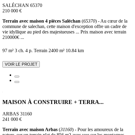
SALÉCHAN 65370
210 000 €
Terrain avec maison 4 pièces Saléchan
(
65370
) - Au cœur de la
commune de salechan, cette maison d'exception offre un cadre de
vie idyllique au pied des majestueuses ... Prix maison avec terrain
210000€ ...
97 m²
3 ch.
4 p.
Terrain 2400 m²
10.84 km
VOIR LE PROJET
MAISON À CONSTRUIRE + TERRA...
ARBAS 31160
241 000 €
Terrain avec maison Arbas
(
31160
) - Pour les amoureux de la
nature, sur un terrain plat de 856 m2 avec vue sur les montagnes,