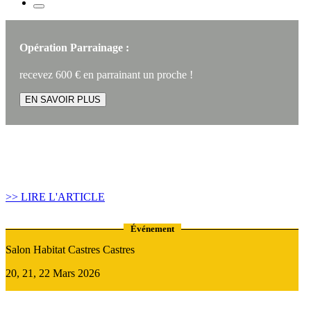
Opération Parrainage :
recevez 600 € en parrainant un proche !
EN SAVOIR PLUS
Article construire sa maison :
Quand recourir au Prêt Relais ?
>> LIRE L'ARTICLE
Événement
Salon Habitat Castres Castres
20, 21, 22 Mars 2026