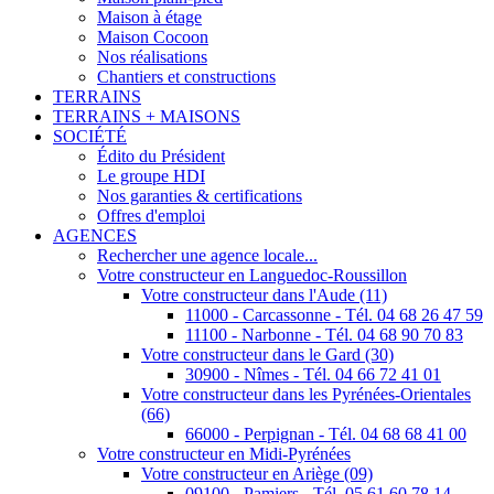
Maison à étage
Maison Cocoon
Nos réalisations
Chantiers et constructions
TERRAINS
TERRAINS + MAISONS
SOCIÉTÉ
Édito du Président
Le groupe HDI
Nos garanties & certifications
Offres d'emploi
AGENCES
Rechercher une agence locale...
Votre constructeur en Languedoc-Roussillon
Votre constructeur dans l'Aude (11)
11000 - Carcassonne - Tél. 04 68 26 47 59
11100 - Narbonne - Tél. 04 68 90 70 83
Votre constructeur dans le Gard (30)
30900 - Nîmes - Tél. 04 66 72 41 01
Votre constructeur dans les Pyrénées-Orientales
(66)
66000 - Perpignan - Tél. 04 68 68 41 00
Votre constructeur en Midi-Pyrénées
Votre constructeur en Ariège (09)
09100 - Pamiers - Tél. 05 61 60 78 14