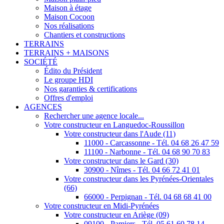
Maison à étage
Maison Cocoon
Nos réalisations
Chantiers et constructions
TERRAINS
TERRAINS + MAISONS
SOCIÉTÉ
Édito du Président
Le groupe HDI
Nos garanties & certifications
Offres d'emploi
AGENCES
Rechercher une agence locale...
Votre constructeur en Languedoc-Roussillon
Votre constructeur dans l'Aude (11)
11000 - Carcassonne - Tél. 04 68 26 47 59
11100 - Narbonne - Tél. 04 68 90 70 83
Votre constructeur dans le Gard (30)
30900 - Nîmes - Tél. 04 66 72 41 01
Votre constructeur dans les Pyrénées-Orientales
(66)
66000 - Perpignan - Tél. 04 68 68 41 00
Votre constructeur en Midi-Pyrénées
Votre constructeur en Ariège (09)
09100 - Pamiers - Tél. 05 61 60 78 14