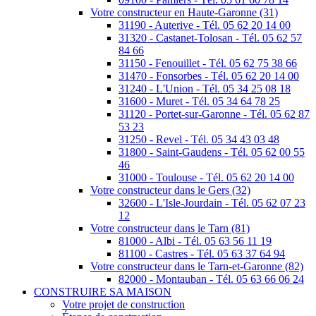
Votre constructeur en Haute-Garonne (31)
31190 - Auterive - Tél. 05 62 20 14 00
31320 - Castanet-Tolosan - Tél. 05 62 57
84 66
31150 - Fenouillet - Tél. 05 62 75 38 66
31470 - Fonsorbes - Tél. 05 62 20 14 00
31240 - L'Union - Tél. 05 34 25 08 18
31600 - Muret - Tél. 05 34 64 78 25
31120 - Portet-sur-Garonne - Tél. 05 62 87
53 23
31250 - Revel - Tél. 05 34 43 03 48
31800 - Saint-Gaudens - Tél. 05 62 00 55
46
31000 - Toulouse - Tél. 05 62 20 14 00
Votre constructeur dans le Gers (32)
32600 - L'Isle-Jourdain - Tél. 05 62 07 23
12
Votre constructeur dans le Tarn (81)
81000 - Albi - Tél. 05 63 56 11 19
81100 - Castres - Tél. 05 63 37 64 94
Votre constructeur dans le Tarn-et-Garonne (82)
82000 - Montauban - Tél. 05 63 66 06 24
CONSTRUIRE SA MAISON
Votre projet de construction