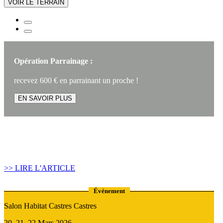
VOIR LE TERRAIN
Opération Parrainage :
recevez 600 € en parrainant un proche !
EN SAVOIR PLUS
Article construire sa maison :
Quand recourir au Prêt Relais ?
>> LIRE L'ARTICLE
Événement
Salon Habitat Castres Castres
20, 21, 22 Mars 2026