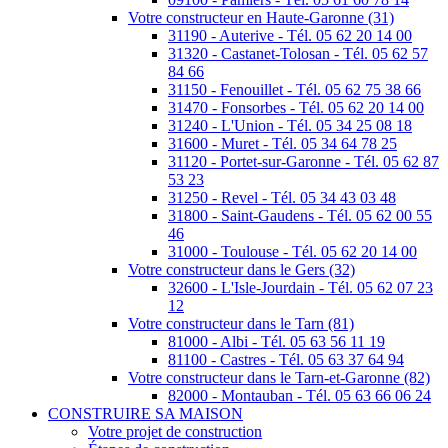
Votre constructeur en Haute-Garonne (31)
31190 - Auterive - Tél. 05 62 20 14 00
31320 - Castanet-Tolosan - Tél. 05 62 57
84 66
31150 - Fenouillet - Tél. 05 62 75 38 66
31470 - Fonsorbes - Tél. 05 62 20 14 00
31240 - L'Union - Tél. 05 34 25 08 18
31600 - Muret - Tél. 05 34 64 78 25
31120 - Portet-sur-Garonne - Tél. 05 62 87
53 23
31250 - Revel - Tél. 05 34 43 03 48
31800 - Saint-Gaudens - Tél. 05 62 00 55
46
31000 - Toulouse - Tél. 05 62 20 14 00
Votre constructeur dans le Gers (32)
32600 - L'Isle-Jourdain - Tél. 05 62 07 23
12
Votre constructeur dans le Tarn (81)
81000 - Albi - Tél. 05 63 56 11 19
81100 - Castres - Tél. 05 63 37 64 94
Votre constructeur dans le Tarn-et-Garonne (82)
82000 - Montauban - Tél. 05 63 66 06 24
CONSTRUIRE SA MAISON
Votre projet de construction