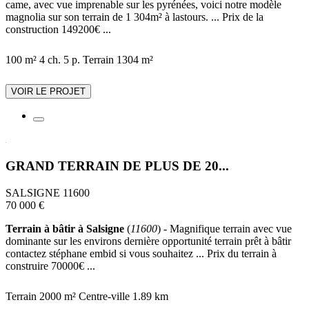
came, avec vue imprenable sur les pyrénées, voici notre modèle
magnolia sur son terrain de 1 304m² à lastours. ... Prix de la
construction 149200€ ...
100 m²
4 ch.
5 p.
Terrain 1304 m²
VOIR LE PROJET
GRAND TERRAIN DE PLUS DE 20...
SALSIGNE 11600
70 000 €
Terrain à bâtir à Salsigne
(
11600
) - Magnifique terrain avec vue
dominante sur les environs dernière opportunité terrain prêt à bâtir
contactez stéphane embid si vous souhaitez ... Prix du terrain à
construire 70000€ ...
Terrain 2000 m²
Centre-ville
1.89 km