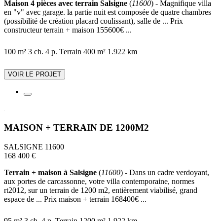
Maison 4 pièces avec terrain Salsigne
(
11600
) - Magnifique villa
en "v" avec garage. la partie nuit est composée de quatre chambres
(possibilité de création placard coulissant), salle de ... Prix
constructeur terrain + maison 155600€ ...
100 m²
3 ch.
4 p.
Terrain 400 m²
1.922 km
VOIR LE PROJET
MAISON + TERRAIN DE 1200M2
SALSIGNE 11600
168 400 €
Terrain + maison à Salsigne
(
11600
) - Dans un cadre verdoyant,
aux portes de carcassonne, votre villa contemporaine, normes
rt2012, sur un terrain de 1200 m2, entièrement viabilisé, grand
espace de ... Prix maison + terrain 168400€ ...
95 m²
3 ch.
4 p.
Terrain 1200 m²
1.922 km