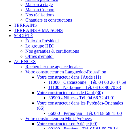
Maison à étage
Maison Cocoon
Nos réalisations
Chantiers et constructions
TERRAINS
TERRAINS + MAISONS
SOCIÉTÉ
Édito du Président
Le groupe HDI
Nos garanties & certifications
Offres d'emploi
AGENCES
Rechercher une agence locale...
Votre constructeur en Languedoc-Roussillon
Votre constructeur dans l'Aude (11)
11000 - Carcassonne - Tél. 04 68 26 47 59
11100 - Narbonne - Tél. 04 68 90 70 83
Votre constructeur dans le Gard (30)
30900 - Nîmes - Tél. 04 66 72 41 01
Votre constructeur dans les Pyrénées-Orientales
(66)
66000 - Perpignan - Tél. 04 68 68 41 00
Votre constructeur en Midi-Pyrénées
Votre constructeur en Ariège (09)
09100 - Pamiers - Tél. 05 61 60 78 14