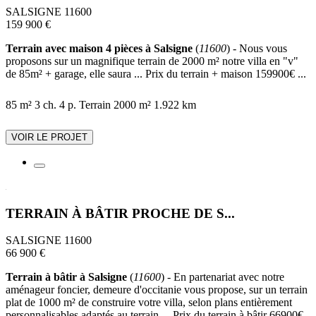
SALSIGNE 11600
159 900 €
Terrain avec maison 4 pièces à Salsigne
(
11600
) - Nous vous
proposons sur un magnifique terrain de 2000 m² notre villa en "v"
de 85m² + garage, elle saura ... Prix du terrain + maison 159900€ ...
85 m²
3 ch.
4 p.
Terrain 2000 m²
1.922 km
VOIR LE PROJET
TERRAIN À BÂTIR PROCHE DE S...
SALSIGNE 11600
66 900 €
Terrain à bâtir à Salsigne
(
11600
) - En partenariat avec notre
aménageur foncier, demeure d'occitanie vous propose, sur un terrain
plat de 1000 m² de construire votre villa, selon plans entièrement
personnalisables adaptés au terrain ... Prix du terrain à bâtir 66900€