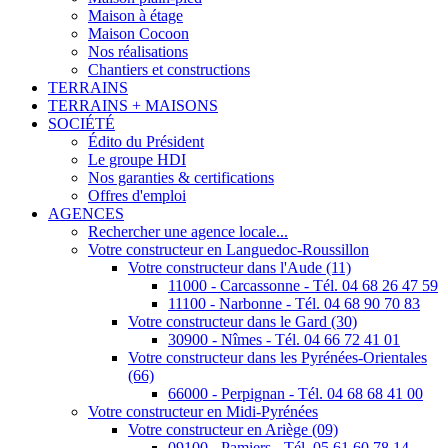
Maison à étage
Maison Cocoon
Nos réalisations
Chantiers et constructions
TERRAINS
TERRAINS + MAISONS
SOCIÉTÉ
Édito du Président
Le groupe HDI
Nos garanties & certifications
Offres d'emploi
AGENCES
Rechercher une agence locale...
Votre constructeur en Languedoc-Roussillon
Votre constructeur dans l'Aude (11)
11000 - Carcassonne - Tél. 04 68 26 47 59
11100 - Narbonne - Tél. 04 68 90 70 83
Votre constructeur dans le Gard (30)
30900 - Nîmes - Tél. 04 66 72 41 01
Votre constructeur dans les Pyrénées-Orientales
(66)
66000 - Perpignan - Tél. 04 68 68 41 00
Votre constructeur en Midi-Pyrénées
Votre constructeur en Ariège (09)
09100 - Pamiers - Tél. 05 61 60 78 14