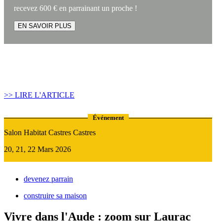
recevez 600 € en parrainant un proche !
EN SAVOIR PLUS
Article construire sa maison :
Quand recourir au Prêt Relais ?
>> LIRE L'ARTICLE
Événement
Salon Habitat Castres Castres
20, 21, 22 Mars 2026
devenez parrain
construire sa maison
Vivre dans l'Aude : zoom sur Laurac