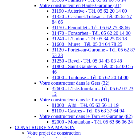
Votre constructeur en Haute-Garonne (31)
31190 - Auterive - Tél. 05 62 20 14 00
31320 - Castanet-Tolosan - Tél. 05 62 57
84 66
31150 - Fenouillet - Tél. 05 62 75 38 66
31470 - Fonsorbes - Tél. 05 62 20 14 00
31240 - L'Union - Tél. 05 34 25 08 18
31600 - Muret - Tél. 05 34 64 78 25
31120 - Portet-sur-Garonne - Tél. 05 62 87
53 23
31250 - Revel - Tél. 05 34 43 03 48
31800 - Saint-Gaudens - Tél. 05 62 00 55
46
31000 - Toulouse - Tél. 05 62 20 14 00
Votre constructeur dans le Gers (32)
32600 - L'Isle-Jourdain - Tél. 05 62 07 23
12
Votre constructeur dans le Tarn (81)
81000 - Albi - Tél. 05 63 56 11 19
81100 - Castres - Tél. 05 63 37 64 94
Votre constructeur dans le Tarn-et-Garonne (82)
82000 - Montauban - Tél. 05 63 66 06 24
CONSTRUIRE SA MAISON
Votre projet de construction