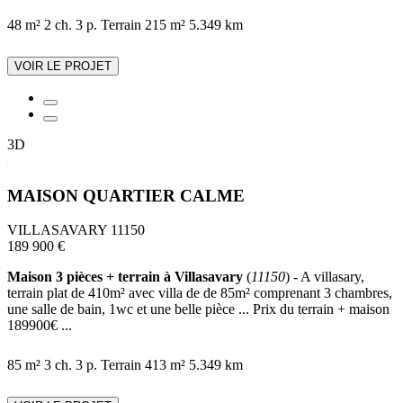
48 m²
2 ch.
3 p.
Terrain 215 m²
5.349 km
VOIR LE PROJET
3D
MAISON QUARTIER CALME
VILLASAVARY 11150
189 900 €
Maison 3 pièces + terrain à Villasavary
(
11150
) - A villasary,
terrain plat de 410m² avec villa de de 85m² comprenant 3 chambres,
une salle de bain, 1wc et une belle pièce ... Prix du terrain + maison
189900€ ...
85 m²
3 ch.
3 p.
Terrain 413 m²
5.349 km