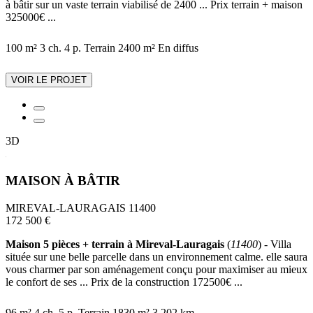
à bâtir sur un vaste terrain viabilisé de 2400 ... Prix terrain + maison
325000€ ...
100 m²
3 ch.
4 p.
Terrain 2400 m²
En diffus
VOIR LE PROJET
3D
MAISON À BÂTIR
MIREVAL-LAURAGAIS 11400
172 500 €
Maison 5 pièces + terrain à Mireval-Lauragais
(
11400
) - Villa
située sur une belle parcelle dans un environnement calme. elle saura
vous charmer par son aménagement conçu pour maximiser au mieux
le confort de ses ... Prix de la construction 172500€ ...
96 m²
4 ch.
5 p.
Terrain 1830 m²
3.202 km