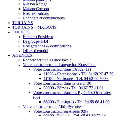
Maison à étage
Maison Cocoon
Nos réalisations
Chantiers et constructions
TERRAINS
TERRAINS + MAISONS
SOCIÉTÉ
Édito du Président
Le groupe HDI
Nos garanties & certifications
Offres d'emploi
AGENCES
Rechercher une agence locale...
Votre constructeur en Languedoc-Roussillon
Votre constructeur dans l'Aude (11)
11000 - Carcassonne - Tél. 04 68 26 47 59
11100 - Narbonne - Tél. 04 68 90 70 83
Votre constructeur dans le Gard (30)
30900 - Nîmes - Tél. 04 66 72 41 01
Votre constructeur dans les Pyrénées-Orientales
(66)
66000 - Perpignan - Tél. 04 68 68 41 00
Votre constructeur en Midi-Pyrénées
Votre constructeur en Ariège (09)
09100 - Pamiers - Tél. 05 61 60 78 14