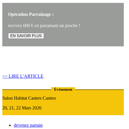
Opération Parrainage :
recevez 600 € en parrainant un proche !
EN SAVOIR PLUS
Article construire sa maison :
Quand recourir au Prêt Relais ?
>> LIRE L'ARTICLE
Événement
Salon Habitat Castres Castres
20, 21, 22 Mars 2026
devenez parrain