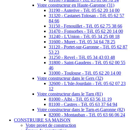
Votre constructeur en Haute-Garonne (31)
31190 - Auterive - Tél. 05 62 20 14 00
31320 - Castanet-Tolosan - Tél. 05 62 57
84 66
31150 - Fenouillet - Tél. 05 62 75 38 66
31470 - Fonsorbes - Tél. 05 62 20 14 00
31240 - L'Union - Tél. 05 34 25 08 18
31600 - Muret - Tél. 05 34 64 78 25
31120 - Portet-sur-Garonne - Tél. 05 62 87
53 23
31250 - Revel - Tél. 05 34 43 03 48
31800 - Saint-Gaudens - Tél. 05 62 00 55
46
31000 - Toulouse - Tél. 05 62 20 14 00
Votre constructeur dans le Gers (32)
32600 - L'Isle-Jourdain - Tél. 05 62 07 23
12
Votre constructeur dans le Tarn (81)
81000 - Albi - Tél. 05 63 56 11 19
81100 - Castres - Tél. 05 63 37 64 94
Votre constructeur dans le Tarn-et-Garonne (82)
82000 - Montauban - Tél. 05 63 66 06 24
CONSTRUIRE SA MAISON
Votre projet de construction