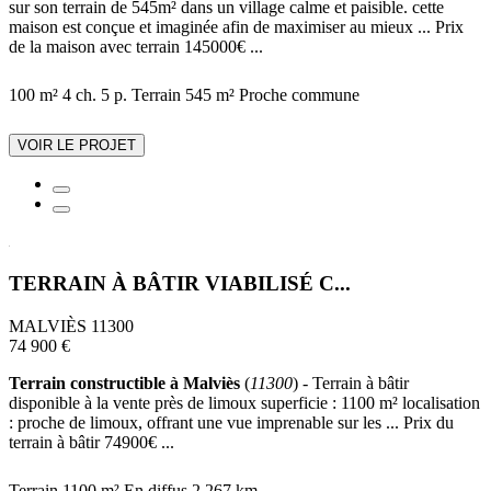
sur son terrain de 545m² dans un village calme et paisible. cette
maison est conçue et imaginée afin de maximiser au mieux ... Prix
de la maison avec terrain 145000€ ...
100 m²
4 ch.
5 p.
Terrain 545 m²
Proche commune
VOIR LE PROJET
TERRAIN À BÂTIR VIABILISÉ C...
MALVIÈS 11300
74 900 €
Terrain constructible à Malviès
(
11300
) - Terrain à bâtir
disponible à la vente près de limoux superficie : 1100 m² localisation
: proche de limoux, offrant une vue imprenable sur les ... Prix du
terrain à bâtir 74900€ ...
Terrain 1100 m²
En diffus
2.267 km