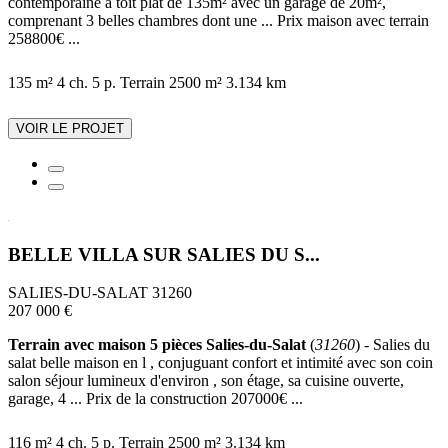
contemporaine a toit plat de 135m² avec un garage de 20m²,
comprenant 3 belles chambres dont une ... Prix maison avec terrain
258800€ ...
135 m²
4 ch.
5 p.
Terrain 2500 m²
3.134 km
VOIR LE PROJET
BELLE VILLA SUR SALIES DU S...
SALIES-DU-SALAT 31260
207 000 €
Terrain avec maison 5 pièces Salies-du-Salat
(
31260
) - Salies du
salat belle maison en l , conjuguant confort et intimité avec son coin
salon séjour lumineux d'environ , son étage, sa cuisine ouverte,
garage, 4 ... Prix de la construction 207000€ ...
116 m²
4 ch.
5 p.
Terrain 2500 m²
3.134 km