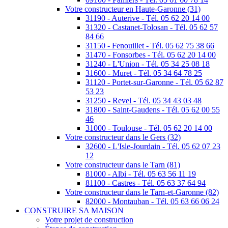
Votre constructeur en Haute-Garonne (31)
31190 - Auterive - Tél. 05 62 20 14 00
31320 - Castanet-Tolosan - Tél. 05 62 57
84 66
31150 - Fenouillet - Tél. 05 62 75 38 66
31470 - Fonsorbes - Tél. 05 62 20 14 00
31240 - L'Union - Tél. 05 34 25 08 18
31600 - Muret - Tél. 05 34 64 78 25
31120 - Portet-sur-Garonne - Tél. 05 62 87
53 23
31250 - Revel - Tél. 05 34 43 03 48
31800 - Saint-Gaudens - Tél. 05 62 00 55
46
31000 - Toulouse - Tél. 05 62 20 14 00
Votre constructeur dans le Gers (32)
32600 - L'Isle-Jourdain - Tél. 05 62 07 23
12
Votre constructeur dans le Tarn (81)
81000 - Albi - Tél. 05 63 56 11 19
81100 - Castres - Tél. 05 63 37 64 94
Votre constructeur dans le Tarn-et-Garonne (82)
82000 - Montauban - Tél. 05 63 66 06 24
CONSTRUIRE SA MAISON
Votre projet de construction