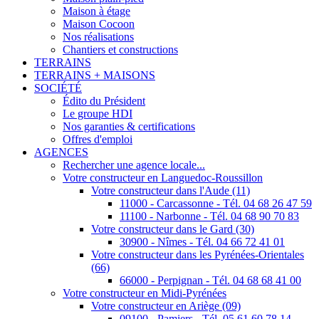
Maison à étage
Maison Cocoon
Nos réalisations
Chantiers et constructions
TERRAINS
TERRAINS + MAISONS
SOCIÉTÉ
Édito du Président
Le groupe HDI
Nos garanties & certifications
Offres d'emploi
AGENCES
Rechercher une agence locale...
Votre constructeur en Languedoc-Roussillon
Votre constructeur dans l'Aude (11)
11000 - Carcassonne - Tél. 04 68 26 47 59
11100 - Narbonne - Tél. 04 68 90 70 83
Votre constructeur dans le Gard (30)
30900 - Nîmes - Tél. 04 66 72 41 01
Votre constructeur dans les Pyrénées-Orientales
(66)
66000 - Perpignan - Tél. 04 68 68 41 00
Votre constructeur en Midi-Pyrénées
Votre constructeur en Ariège (09)
09100 - Pamiers - Tél. 05 61 60 78 14