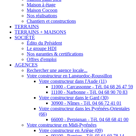
Maison à étage
Maison Cocoon
Nos réalisations
Chantiers et constructions
TERRAINS
TERRAINS + MAISONS
SOCIÉTÉ
Édito du Président
Le groupe HDI
Nos garanties & certifications
Offres d'emploi
AGENCES
Rechercher une agence locale...
Votre constructeur en Languedoc-Roussillon
Votre constructeur dans l'Aude (11)
11000 - Carcassonne - Tél. 04 68 26 47 59
11100 - Narbonne - Tél. 04 68 90 70 83
Votre constructeur dans le Gard (30)
30900 - Nîmes - Tél. 04 66 72 41 01
Votre constructeur dans les Pyrénées-Orientales
(66)
66000 - Perpignan - Tél. 04 68 68 41 00
Votre constructeur en Midi-Pyrénées
Votre constructeur en Ariège (09)
09100 - Pamiers - Tél. 05 61 60 78 14