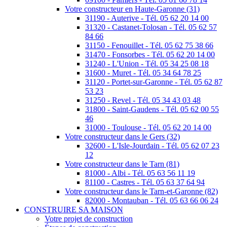
Votre constructeur en Haute-Garonne (31)
31190 - Auterive - Tél. 05 62 20 14 00
31320 - Castanet-Tolosan - Tél. 05 62 57
84 66
31150 - Fenouillet - Tél. 05 62 75 38 66
31470 - Fonsorbes - Tél. 05 62 20 14 00
31240 - L'Union - Tél. 05 34 25 08 18
31600 - Muret - Tél. 05 34 64 78 25
31120 - Portet-sur-Garonne - Tél. 05 62 87
53 23
31250 - Revel - Tél. 05 34 43 03 48
31800 - Saint-Gaudens - Tél. 05 62 00 55
46
31000 - Toulouse - Tél. 05 62 20 14 00
Votre constructeur dans le Gers (32)
32600 - L'Isle-Jourdain - Tél. 05 62 07 23
12
Votre constructeur dans le Tarn (81)
81000 - Albi - Tél. 05 63 56 11 19
81100 - Castres - Tél. 05 63 37 64 94
Votre constructeur dans le Tarn-et-Garonne (82)
82000 - Montauban - Tél. 05 63 66 06 24
CONSTRUIRE SA MAISON
Votre projet de construction