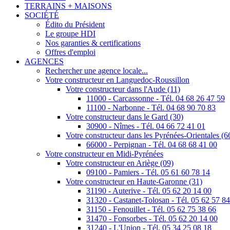
TERRAINS + MAISONS
SOCIÉTÉ
Édito du Président
Le groupe HDI
Nos garanties & certifications
Offres d'emploi
AGENCES
Rechercher une agence locale...
Votre constructeur en Languedoc-Roussillon
Votre constructeur dans l'Aude (11)
11000 - Carcassonne - Tél. 04 68 26 47 59
11100 - Narbonne - Tél. 04 68 90 70 83
Votre constructeur dans le Gard (30)
30900 - Nîmes - Tél. 04 66 72 41 01
Votre constructeur dans les Pyrénées-Orientales (6
66000 - Perpignan - Tél. 04 68 68 41 00
Votre constructeur en Midi-Pyrénées
Votre constructeur en Ariège (09)
09100 - Pamiers - Tél. 05 61 60 78 14
Votre constructeur en Haute-Garonne (31)
31190 - Auterive - Tél. 05 62 20 14 00
31320 - Castanet-Tolosan - Tél. 05 62 57 8
31150 - Fenouillet - Tél. 05 62 75 38 66
31470 - Fonsorbes - Tél. 05 62 20 14 00
31240 - L'Union - Tél. 05 34 25 08 18