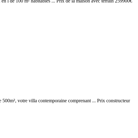
d en l de 100 m² habitables ... Prix de la maison avec terrain 259900€
de 500m², votre villa contemporaine comprenant ... Prix constructeur