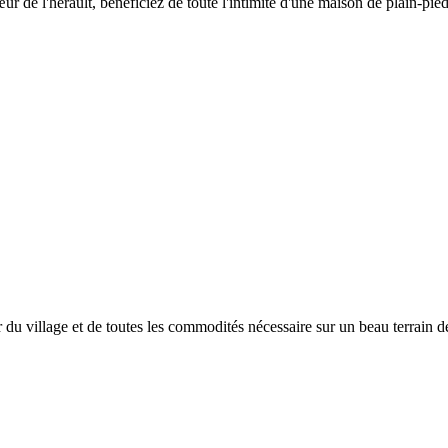
r de l'hérault, bénéficiez de toute l'intimité d'une maison de plain-pie
 du village et de toutes les commodités nécessaire sur un beau terrain 