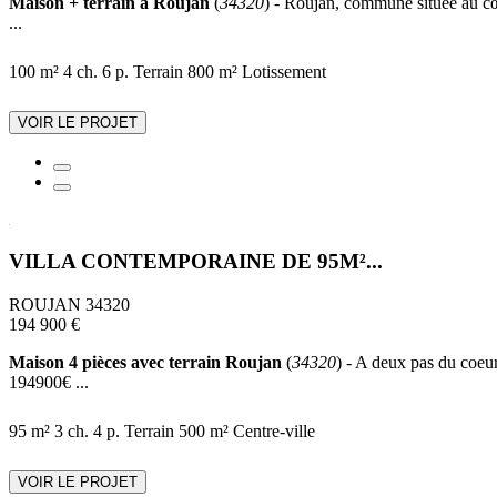
Maison + terrain à Roujan
(
34320
) - Roujan, commune située au cœu
...
100 m²
4 ch.
6 p.
Terrain 800 m²
Lotissement
VOIR LE PROJET
VILLA CONTEMPORAINE DE 95M²...
ROUJAN 34320
194 900 €
Maison 4 pièces avec terrain Roujan
(
34320
) - A deux pas du coeur
194900€ ...
95 m²
3 ch.
4 p.
Terrain 500 m²
Centre-ville
VOIR LE PROJET