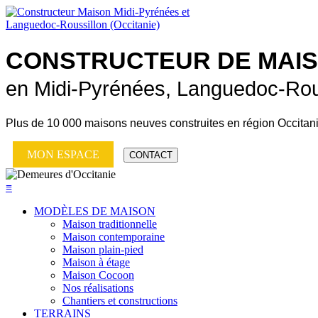
CONSTRUCTEUR DE
MAI
en Midi-Pyrénées, Languedoc-Rou
Plus de
10 000 maisons neuves
construites en région Occitan
MON ESPACE
CONTACT
≡
MODÈLES DE MAISON
Maison traditionnelle
Maison contemporaine
Maison plain-pied
Maison à étage
Maison Cocoon
Nos réalisations
Chantiers et constructions
TERRAINS