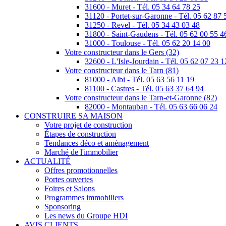
31600 - Muret - Tél. 05 34 64 78 25
31120 - Portet-sur-Garonne - Tél. 05 62 87 
31250 - Revel - Tél. 05 34 43 03 48
31800 - Saint-Gaudens - Tél. 05 62 00 55 4
31000 - Toulouse - Tél. 05 62 20 14 00
Votre constructeur dans le Gers (32)
32600 - L'Isle-Jourdain - Tél. 05 62 07 23 1
Votre constructeur dans le Tarn (81)
81000 - Albi - Tél. 05 63 56 11 19
81100 - Castres - Tél. 05 63 37 64 94
Votre constructeur dans le Tarn-et-Garonne (82)
82000 - Montauban - Tél. 05 63 66 06 24
CONSTRUIRE SA MAISON
Votre projet de construction
Étapes de construction
Tendances déco et aménagement
Marché de l'immobilier
ACTUALITÉ
Offres promotionnelles
Portes ouvertes
Foires et Salons
Programmes immobiliers
Sponsoring
Les news du Groupe HDI
AVIS CLIENTS