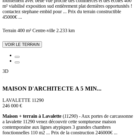
lotissement avec belle vue proche des commerces et des écoles 400
m² viabilisé exposition sud entièrement plat dernières opportunités !
contactez stephane embid pour ... Prix du terrain constructible
45000€ ...
Terrain 400 m²
Centre-ville
2.233 km
VOIR LE TERRAIN
3D
MAISON D'ARCHITECTE A 5 MIN...
LAVALETTE 11290
246 000 €
Maison + terrain à Lavalette
(
11290
) - Aux portes de carcassonne
a lavalette 11290 venez découvrir cette somptueuse maison
contemporaine aux lignes atypiques 3 grandes chambres
fonctionnelles 110 m2 ... Prix de la construction 246000€ ...