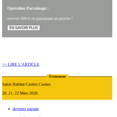
Opération Parrainage :
recevez 600 € en parrainant un proche !
EN SAVOIR PLUS
Article construire sa maison :
Quand recourir au Prêt Relais ?
>> LIRE L'ARTICLE
Événement
Salon Habitat Castres Castres
20, 21, 22 Mars 2026
devenez parrain