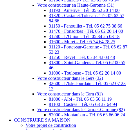
Votre constructeur en Haute-Garonne (31)
31190 - Auterive - Tél. 05 62 20 14 00
31320 - Castanet-Tolosan - Tél. 05 62 57
84 66
31150 - Fenouillet - Tél. 05 62 75 38 66
31470 - Fonsorbes - Tél. 05 62 20 14 00
31240 - L'Union - Tél. 05 34 25 08 18
31600 - Muret - Tél. 05 34 64 78 25
31120 - Portet-sur-Garonne - Tél. 05 62 87
53 23
31250 - Revel - Tél. 05 34 43 03 48
31800 - Saint-Gaudens - Tél. 05 62 00 55
46
31000 - Toulouse - Tél. 05 62 20 14 00
Votre constructeur dans le Gers (32)
32600 - L'Isle-Jourdain - Tél. 05 62 07 23
12
Votre constructeur dans le Tarn (81)
81000 - Albi - Tél. 05 63 56 11 19
81100 - Castres - Tél. 05 63 37 64 94
Votre constructeur dans le Tarn-et-Garonne (82)
82000 - Montauban - Tél. 05 63 66 06 24
CONSTRUIRE SA MAISON
Votre projet de construction