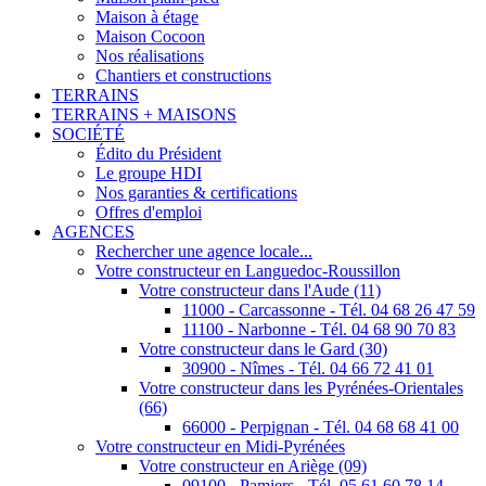
Maison à étage
Maison Cocoon
Nos réalisations
Chantiers et constructions
TERRAINS
TERRAINS + MAISONS
SOCIÉTÉ
Édito du Président
Le groupe HDI
Nos garanties & certifications
Offres d'emploi
AGENCES
Rechercher une agence locale...
Votre constructeur en Languedoc-Roussillon
Votre constructeur dans l'Aude (11)
11000 - Carcassonne - Tél. 04 68 26 47 59
11100 - Narbonne - Tél. 04 68 90 70 83
Votre constructeur dans le Gard (30)
30900 - Nîmes - Tél. 04 66 72 41 01
Votre constructeur dans les Pyrénées-Orientales
(66)
66000 - Perpignan - Tél. 04 68 68 41 00
Votre constructeur en Midi-Pyrénées
Votre constructeur en Ariège (09)
09100 - Pamiers - Tél. 05 61 60 78 14