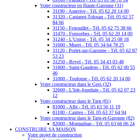
Votre constructeur en Haute-Garonne (31)
31190 - Auterive - Tél. 05 62 20 14 00
31320 - Castanet-Tolosan - Tél. 05 62 57
84 66
31150 - Fenouillet - Tél. 05 62 75 38 66
31470 - Fonsorbes - Tél. 05 62 20 14 00
31240 - L'Union - Tél. 05 34 25 08 18
31600 - Muret - Tél. 05 34 64 78 25
31120 - Portet-sur-Garonne - Tél. 05 62 87
53 23
31250 - Revel - Tél. 05 34 43 03 48
31800 - Saint-Gaudens - Tél. 05 62 00 55
46
31000 - Toulouse - Tél. 05 62 20 14 00
Votre constructeur dans le Gers (32)
32600 - L'Isle-Jourdain - Tél. 05 62 07 23
12
Votre constructeur dans le Tarn (81)
81000 - Albi - Tél. 05 63 56 11 19
81100 - Castres - Tél. 05 63 37 64 94
Votre constructeur dans le Tarn-et-Garonne (82)
82000 - Montauban - Tél. 05 63 66 06 24
CONSTRUIRE SA MAISON
Votre projet de construction