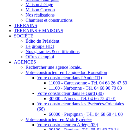
Maison à étage
Maison Cocoon
Nos réalisations
Chantiers et constructions
TERRAINS
TERRAINS + MAISONS
SOCIÉTÉ
Édito du Président
Le groupe HDI
Nos garanties & certifications
Offres d'emploi
AGENCES
Rechercher une agence locale...
Votre constructeur en Languedoc-Roussillon
Votre constructeur dans l'Aude (11)
11000 - Carcassonne - Tél. 04 68 26 47 59
11100 - Narbonne - Tél. 04 68 90 70 83
Votre constructeur dans le Gard (30)
30900 - Nîmes - Tél. 04 66 72 41 01
Votre constructeur dans les Pyrénées-Orientales
(66)
66000 - Perpignan - Tél. 04 68 68 41 00
Votre constructeur en Midi-Pyrénées
Votre constructeur en Ariège (09)
09100 - Pamiers - Tél. 05 61 60 78 14