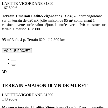
LAFITTE-VIGORDANE 31390
167 500 €
Terrain + maison Lafitte-Vigordane
(
31390
) - Lafitte vigordane,
sur un terrain de 620 m², jolie maison de 95 m² comprenant 1
cuisine ouverte sur le salon séjour, 1 entrée avec ... Prix constructeur
terrain + maison 167500€ ...
95 m²
3 ch.
4 p.
Terrain 620 m²
2.809 km
VOIR LE PROJET
3D
TERRAIN +MAISON 10 MN DE MURET
LAFITTE-VIGORDANE 31390
143 900 €
Maison + terrain à Lafitte-Vigordane
(
31390
) - Dans un quartier