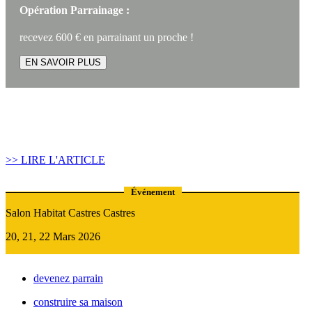
Opération Parrainage :
recevez 600 € en parrainant un proche !
EN SAVOIR PLUS
Article construire sa maison :
Quand recourir au Prêt Relais ?
>> LIRE L'ARTICLE
Événement
Salon Habitat Castres Castres
20, 21, 22 Mars 2026
devenez parrain
construire sa maison