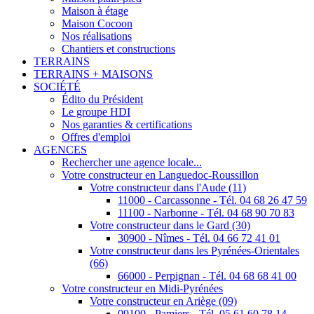
Maison à étage
Maison Cocoon
Nos réalisations
Chantiers et constructions
TERRAINS
TERRAINS + MAISONS
SOCIÉTÉ
Édito du Président
Le groupe HDI
Nos garanties & certifications
Offres d'emploi
AGENCES
Rechercher une agence locale...
Votre constructeur en Languedoc-Roussillon
Votre constructeur dans l'Aude (11)
11000 - Carcassonne - Tél. 04 68 26 47 59
11100 - Narbonne - Tél. 04 68 90 70 83
Votre constructeur dans le Gard (30)
30900 - Nîmes - Tél. 04 66 72 41 01
Votre constructeur dans les Pyrénées-Orientales
(66)
66000 - Perpignan - Tél. 04 68 68 41 00
Votre constructeur en Midi-Pyrénées
Votre constructeur en Ariège (09)
09100 - Pamiers - Tél. 05 61 60 78 14