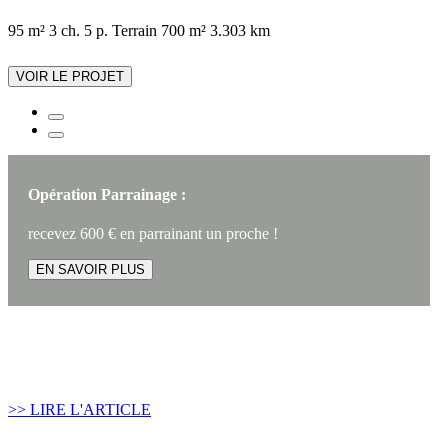
95 m²
3 ch.
5 p.
Terrain 700 m²
3.303 km
VOIR LE PROJET
Opération Parrainage :
recevez 600 € en parrainant un proche !
EN SAVOIR PLUS
Article construire sa maison :
Quand recourir au Prêt Relais ?
>> LIRE L'ARTICLE