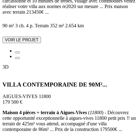
carcassonne et 10 minutes de trèbes, village avec commodités venez
réaliser votre villa aux normes re2020 sur mesure ... Prix maison
avec terrain 213450€ ...
90 m²
3 ch.
4 p.
Terrain 352 m²
2.654 km
VOIR LE PROJET
3D
VILLA CONTEMPORAINE DE 90M²...
AIGUES-VIVES 11800
179 500 €
Maison 4 pièces + terrain à Aigues-Vives
(
11800
) - Découvrez
cette opportunité exceptionnelle à aigues-vives 11800 petit prix !! un
terrain de 425m² vous attend, accompagné d'une villa
contemporaine de 86m² ... Prix de la construction 179500€ ...