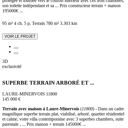
protégée et tournée vers le confort intérieur avec ces trois chambres,
son toilette indépendant et sa ... Prix constructeur terrain + maison
195000€ ...
95 m²
4 ch.
5 p.
Terrain 780 m²
3.303 km
VOIR LE PROJET
3D
exclusivité
SUPERBE TERRAIN ARBORÉ ET ...
LAURE-MINERVOIS 11800
145 000 €
Terrain avec maison à Laure-Minervois
(
11800
) - Dans un cadre
magnifique superbe terrain plat, viabilisé, arboré, quartier résidentiel
et calme, votre villa contemporaine avec 3 superbes chambres, suite
parentale , ... Prix maison + terrain 145000€ ...