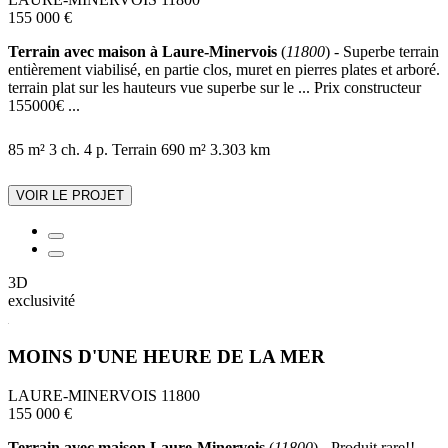
155 000 €
Terrain avec maison à Laure-Minervois
(
11800
) - Superbe terrain
entièrement viabilisé, en partie clos, muret en pierres plates et arboré.
terrain plat sur les hauteurs vue superbe sur le ... Prix constructeur
155000€ ...
85 m²
3 ch.
4 p.
Terrain 690 m²
3.303 km
VOIR LE PROJET
3D
exclusivité
MOINS D'UNE HEURE DE LA MER
LAURE-MINERVOIS 11800
155 000 €
Terrain avec maison Laure-Minervois
(
11800
) - Produit rare!!