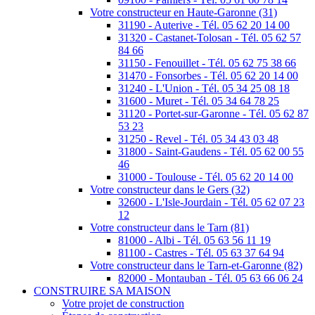
Votre constructeur en Haute-Garonne (31)
31190 - Auterive - Tél. 05 62 20 14 00
31320 - Castanet-Tolosan - Tél. 05 62 57
84 66
31150 - Fenouillet - Tél. 05 62 75 38 66
31470 - Fonsorbes - Tél. 05 62 20 14 00
31240 - L'Union - Tél. 05 34 25 08 18
31600 - Muret - Tél. 05 34 64 78 25
31120 - Portet-sur-Garonne - Tél. 05 62 87
53 23
31250 - Revel - Tél. 05 34 43 03 48
31800 - Saint-Gaudens - Tél. 05 62 00 55
46
31000 - Toulouse - Tél. 05 62 20 14 00
Votre constructeur dans le Gers (32)
32600 - L'Isle-Jourdain - Tél. 05 62 07 23
12
Votre constructeur dans le Tarn (81)
81000 - Albi - Tél. 05 63 56 11 19
81100 - Castres - Tél. 05 63 37 64 94
Votre constructeur dans le Tarn-et-Garonne (82)
82000 - Montauban - Tél. 05 63 66 06 24
CONSTRUIRE SA MAISON
Votre projet de construction