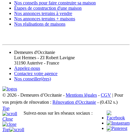
Nos conseils pour faire construire sa maison
Étapes de construction d'une maison
Nos annonces terrains à vendre
Nos annonces terrains + maisons
Nos réalisations de maisons
CONTACT
Demeures d'Occitanie
Lot Hermes - ZI Robert Lavigne
31190 Auterive - France
Appelez-nous
Contactez votre agence
Nos conseiller(ères)
© 2026 - Demeures d’Occitanie -
Mentions légales
-
CGV
| Pour
vos projets de rénovation :
Rénovation d'Occitanie
- (0.432 s.)
Top
Suivez-nous sur les réseaux sociaux :
Close
Top