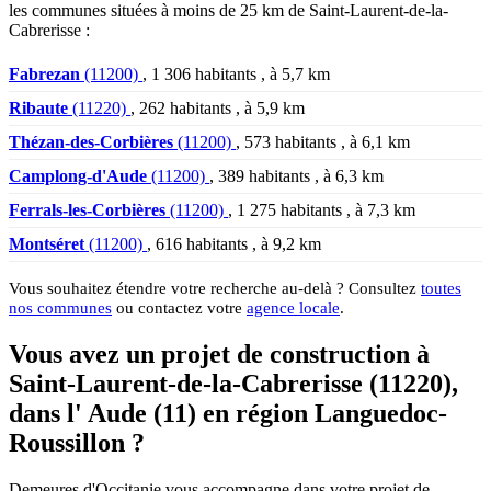
les communes situées à moins de 25 km de Saint-Laurent-de-la-
Cabrerisse :
Fabrezan
(11200)
, 1 306 habitants , à 5,7 km
Ribaute
(11220)
, 262 habitants , à 5,9 km
Thézan-des-Corbières
(11200)
, 573 habitants , à 6,1 km
Camplong-d'Aude
(11200)
, 389 habitants , à 6,3 km
Ferrals-les-Corbières
(11200)
, 1 275 habitants , à 7,3 km
Montséret
(11200)
, 616 habitants , à 9,2 km
Vous souhaitez étendre votre recherche au-delà ? Consultez
toutes
nos communes
ou contactez votre
agence locale
.
Vous avez un projet de construction à
Saint-Laurent-de-la-Cabrerisse (11220),
dans l' Aude (11) en région Languedoc-
Roussillon ?
Demeures d'Occitanie vous accompagne dans votre projet de