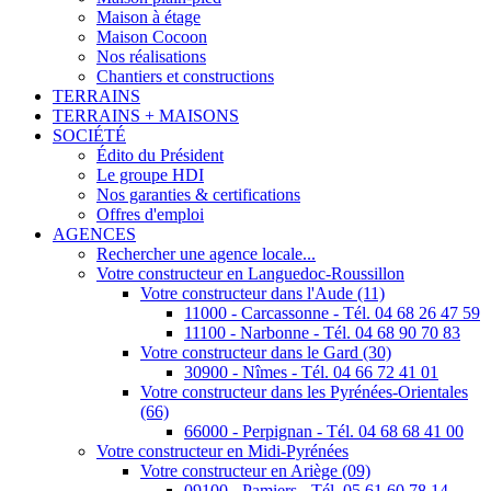
Maison à étage
Maison Cocoon
Nos réalisations
Chantiers et constructions
TERRAINS
TERRAINS + MAISONS
SOCIÉTÉ
Édito du Président
Le groupe HDI
Nos garanties & certifications
Offres d'emploi
AGENCES
Rechercher une agence locale...
Votre constructeur en Languedoc-Roussillon
Votre constructeur dans l'Aude (11)
11000 - Carcassonne - Tél. 04 68 26 47 59
11100 - Narbonne - Tél. 04 68 90 70 83
Votre constructeur dans le Gard (30)
30900 - Nîmes - Tél. 04 66 72 41 01
Votre constructeur dans les Pyrénées-Orientales
(66)
66000 - Perpignan - Tél. 04 68 68 41 00
Votre constructeur en Midi-Pyrénées
Votre constructeur en Ariège (09)
09100 - Pamiers - Tél. 05 61 60 78 14