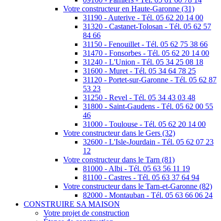
Votre constructeur en Haute-Garonne (31)
31190 - Auterive - Tél. 05 62 20 14 00
31320 - Castanet-Tolosan - Tél. 05 62 57
84 66
31150 - Fenouillet - Tél. 05 62 75 38 66
31470 - Fonsorbes - Tél. 05 62 20 14 00
31240 - L'Union - Tél. 05 34 25 08 18
31600 - Muret - Tél. 05 34 64 78 25
31120 - Portet-sur-Garonne - Tél. 05 62 87
53 23
31250 - Revel - Tél. 05 34 43 03 48
31800 - Saint-Gaudens - Tél. 05 62 00 55
46
31000 - Toulouse - Tél. 05 62 20 14 00
Votre constructeur dans le Gers (32)
32600 - L'Isle-Jourdain - Tél. 05 62 07 23
12
Votre constructeur dans le Tarn (81)
81000 - Albi - Tél. 05 63 56 11 19
81100 - Castres - Tél. 05 63 37 64 94
Votre constructeur dans le Tarn-et-Garonne (82)
82000 - Montauban - Tél. 05 63 66 06 24
CONSTRUIRE SA MAISON
Votre projet de construction