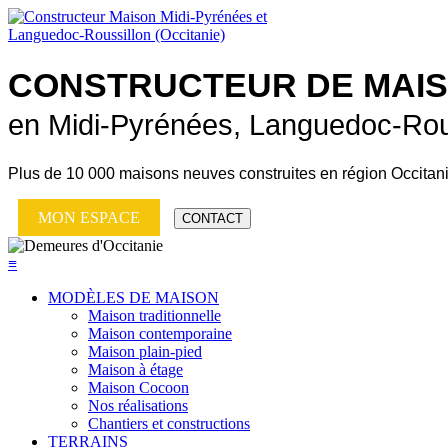
CONSTRUCTEUR DE
MAI
en Midi-Pyrénées, Languedoc-Rou
Plus de
10 000 maisons neuves
construites en région Occitan
MON ESPACE
CONTACT
≡
MODÈLES DE MAISON
Maison traditionnelle
Maison contemporaine
Maison plain-pied
Maison à étage
Maison Cocoon
Nos réalisations
Chantiers et constructions
TERRAINS