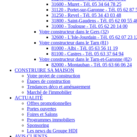
31600 - Muret - Tél. 05 34 64 78 25
31120 - Portet-sur-Garonne - Tél. 05 62 87 
31250 - Revel - Tél. 05 34 43 03 48
31800 - Saint-Gaudens - Tél. 05 62 00 55 4
31000 - Toulouse - Tél. 05 62 20 14 00
Votre constructeur dans le Gers (32)
32600 - L'Isle-Jourdain - Tél. 05 62 07 23 1
Votre constructeur dans le Tarn (81)
81000 - Albi - Tél. 05 63 56 11 19
81100 - Castres - Tél. 05 63 37 64 94
Votre constructeur dans le Tarn-et-Garonne (82)
82000 - Montauban - Tél. 05 63 66 06 24
CONSTRUIRE SA MAISON
Votre projet de construction
Étapes de construction
Tendances déco et aménagement
Marché de l'immobilier
ACTUALITÉ
Offres promotionnelles
Portes ouvertes
Foires et Salons
Programmes immobiliers
Sponsoring
Les news du Groupe HDI
AVIS CLIENTS