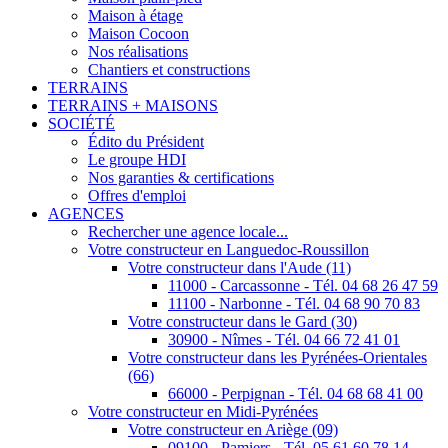
Maison à étage
Maison Cocoon
Nos réalisations
Chantiers et constructions
TERRAINS
TERRAINS + MAISONS
SOCIÉTÉ
Édito du Président
Le groupe HDI
Nos garanties & certifications
Offres d'emploi
AGENCES
Rechercher une agence locale...
Votre constructeur en Languedoc-Roussillon
Votre constructeur dans l'Aude (11)
11000 - Carcassonne - Tél. 04 68 26 47 59
11100 - Narbonne - Tél. 04 68 90 70 83
Votre constructeur dans le Gard (30)
30900 - Nîmes - Tél. 04 66 72 41 01
Votre constructeur dans les Pyrénées-Orientales
(66)
66000 - Perpignan - Tél. 04 68 68 41 00
Votre constructeur en Midi-Pyrénées
Votre constructeur en Ariège (09)
09100 - Pamiers - Tél. 05 61 60 78 14