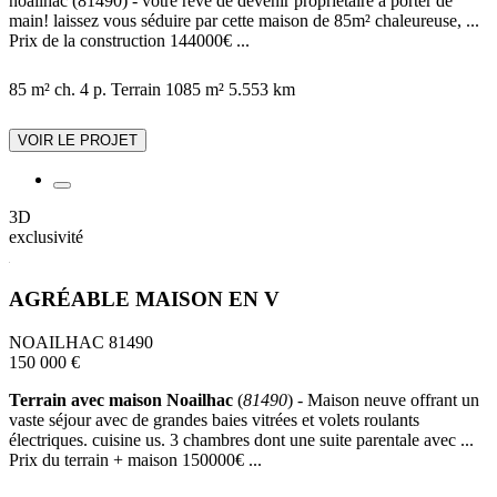
noailhac (81490) - votre rêve de devenir propriétaire à porter de
main! laissez vous séduire par cette maison de 85m² chaleureuse, ...
Prix de la construction 144000€ ...
85 m²
ch.
4 p.
Terrain 1085 m²
5.553 km
VOIR LE PROJET
3D
exclusivité
AGRÉABLE MAISON EN V
NOAILHAC 81490
150 000 €
Terrain avec maison Noailhac
(
81490
) - Maison neuve offrant un
vaste séjour avec de grandes baies vitrées et volets roulants
électriques. cuisine us. 3 chambres dont une suite parentale avec ...
Prix du terrain + maison 150000€ ...