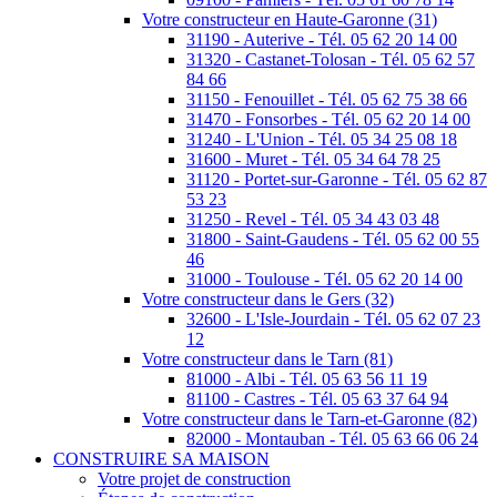
Votre constructeur en Haute-Garonne (31)
31190 - Auterive - Tél. 05 62 20 14 00
31320 - Castanet-Tolosan - Tél. 05 62 57
84 66
31150 - Fenouillet - Tél. 05 62 75 38 66
31470 - Fonsorbes - Tél. 05 62 20 14 00
31240 - L'Union - Tél. 05 34 25 08 18
31600 - Muret - Tél. 05 34 64 78 25
31120 - Portet-sur-Garonne - Tél. 05 62 87
53 23
31250 - Revel - Tél. 05 34 43 03 48
31800 - Saint-Gaudens - Tél. 05 62 00 55
46
31000 - Toulouse - Tél. 05 62 20 14 00
Votre constructeur dans le Gers (32)
32600 - L'Isle-Jourdain - Tél. 05 62 07 23
12
Votre constructeur dans le Tarn (81)
81000 - Albi - Tél. 05 63 56 11 19
81100 - Castres - Tél. 05 63 37 64 94
Votre constructeur dans le Tarn-et-Garonne (82)
82000 - Montauban - Tél. 05 63 66 06 24
CONSTRUIRE SA MAISON
Votre projet de construction