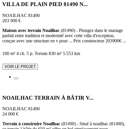
VILLA DE PLAIN PIED 81490 N...
NOAILHAC 81490
203 900 €
Maison avec terrain Noailhac
(
81490
) - Plongez dans le mariage
parfait entre tradition et modernité avec cette villa d'exception,
conçue avec une structure en v pour ... Prix constructeur 203900€ ...
100 m²
4 ch.
5 p.
Terrain 830 m²
5.553 km
VOIR LE PROJET
NOAILHAC TERRAIN À BÂTIR V...
NOAILHAC 81490
24 000 €
Terrain à construire Noailhac
(
81490
) - Situé à noailhac (81490),
ce terrain à bâtir de 650 m² offre un bel emplacement pour